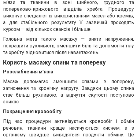
м’язи та тканини в зоні шийного, грудного та
попереково-крижового відділів хребта. Процедуру
виконує спеціаліст із використанням масел або кремів,
а для стабільного результату її зазвичай проходять
курсом — від кількох сеансів і більше.
Головна мета такого масажу — зняти напруження,
покращити рухливість, зменшити біль та допомогти тілу
та хребту відновитися після навантажень.
Користь масажу спини та попереку
Розслаблення м’язів
Масаж допомагає зменшити спазми в попереку,
затиснення та хронічну напругу. Завдяки цьому спина
стає більш рухливою, а відчуття скутості поступово
зникає.
Покращення кровообігу
Під час процедури активізується кровообіг і обмін
речовин, тканини краще насичуються киснем, а з
організму швидше виводяться продукти обміну. Це