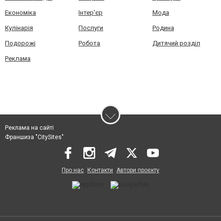
Економіка
Інтер'єр
Мода
Кулінарія
Послуги
Родина
Подорожі
Робота
Дитячий розділ
Реклама
Реклама на сайті
Франшиза "CitySites"
Про нас
Контакти
Автори проєкту