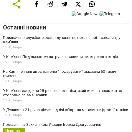
Останні новини
Призначено службове розслідування пожежі на сміттєзвалищі у
Кам’янці
15:30,
Вчора
У Кам’янці-Подільському патрульні виявили нетверезого водія
15:21,
Вчора
На Камʼянеччині двоє жителів "подарували" шахраям 60 тисяч
гривень
15:11,
Вчора
У Камʼянці засудили 28-річного чоловіка, який вчиняв насильство
стосовно співмешканки
15:06,
Вчора
У Дунаївцях 21-річна дівчина двічі обікрала магазин цифрової техніки
15:00,
Вчора
Прощання із Захисником України Ігорем Драгусевичем
Некролог