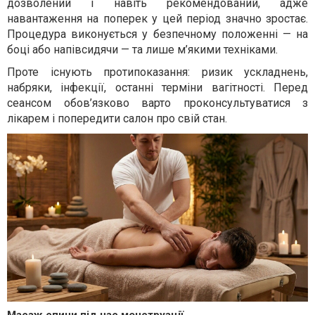
дозволений і навіть рекомендований, адже
навантаження на поперек у цей період значно зростає.
Процедура виконується у безпечному положенні — на
боці або напівсидячи — та лише м’якими техніками.
Проте існують протипоказання: ризик ускладнень,
набряки, інфекції, останні терміни вагітності. Перед
сеансом обов’язково варто проконсультуватися з
лікарем і попередити салон про свій стан.
Масаж спини під час менструації