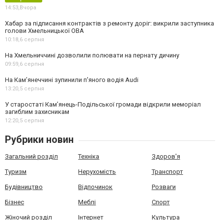
14:53,
Вчора
Хабар за підписання контрактів з ремонту доріг: викрили заступника
голови Хмельницької ОВА
10:18,
6 серпня
На Хмельниччині дозволили полювати на пернату дичину
09:59,
6 серпня
На Камʼянеччині зупинили п'яного водія Audi
13:20,
5 серпня
У старостаті Кам’янець-Подільської громади відкрили меморіал
загиблим захисникам
12:20,
5 серпня
Рубрики новин
Загальний розділ
Техніка
Здоров'я
Туризм
Нерухомість
Транспорт
Будівництво
Відпочинок
Розваги
Бізнес
Меблі
Спорт
Жіночий розділ
Інтернет
Культура