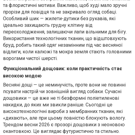
та флористичні мотиви. Важливо, щоб худі мало зручні
прорізи для повідця та не закривало огляд собаці.
Особливий шик — жилети-дутики без рукавів, які
ідеально захищають грудну клітину від
переохолодження, залишаючи лапи вільними для бігу.
Використання технологічних тканин, що відштовхують
бруд, робить такий одяг незамінним під час весняної
відлиги, коли калюжі та мокра земля стають головними
ворогами чистої шерсті.
Функціональний дощовик: коли практичність стає
високою модою
Весняні дощі — це неминучість, проте вони не повинні
псувати настрій чи зовнішній вигляд собаки. Сучасні
дощовики — це вже не ті безформні поліетиленові
накидки, до яких ми звикли раніше. Сьогодні це
високотехнологічні вироби з мембранних тканин, які
«дихають», але при цьому повністю блокують вологу.
Трендом весни 2026 є прозорі дощовики з неоновою
окантовкою. Це виглядає футуристично та стильно.