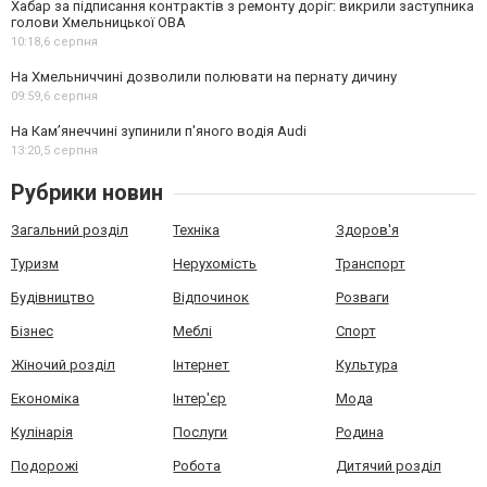
Хабар за підписання контрактів з ремонту доріг: викрили заступника
голови Хмельницької ОВА
10:18,
6 серпня
На Хмельниччині дозволили полювати на пернату дичину
09:59,
6 серпня
На Камʼянеччині зупинили п'яного водія Audi
13:20,
5 серпня
Рубрики новин
Загальний розділ
Техніка
Здоров'я
Туризм
Нерухомість
Транспорт
Будівництво
Відпочинок
Розваги
Бізнес
Меблі
Спорт
Жіночий розділ
Інтернет
Культура
Економіка
Інтер'єр
Мода
Кулінарія
Послуги
Родина
Подорожі
Робота
Дитячий розділ