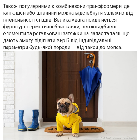
Також популярними є комбінезони-трансформери, де
капюшон або штанини можна відстебнути залежно від
інтенсивності опадів. Велика увага приділяється
фурнітурі: герметичні блискавки, світловідбивні
елементи та регульовані затяжки на лапах та талії, що
дають змогу підігнати виріб під індивідуальні
параметри будь-якої породи — від такси до мопса.