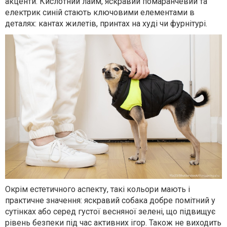
акценти. Кислотний лайм, яскравий помаранчевий та
електрик синій стають ключовими елементами в
деталях: кантах жилетів, принтах на худі чи фурнітурі.
Окрім естетичного аспекту, такі кольори мають і
практичне значення: яскравий собака добре помітний у
сутінках або серед густої весняної зелені, що підвищує
рівень безпеки під час активних ігор. Також не виходить