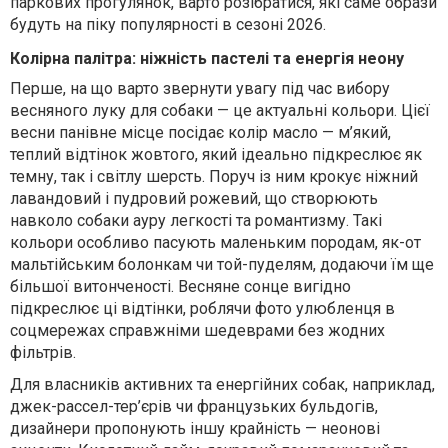
паркових прогулянок, варто розібратися, які саме образи
будуть на піку популярності в сезоні 2026.
Колірна палітра: ніжність пастелі та енергія неону
Перше, на що варто звернути увагу під час вибору
весняного луку для собаки — це актуальні кольори. Цієї
весни панівне місце посідає колір масло — м’який,
теплий відтінок жовтого, який ідеально підкреслює як
темну, так і світлу шерсть. Поруч із ним крокує ніжний
лавандовий і пудровий рожевий, що створюють
навколо собаки ауру легкості та романтизму. Такі
кольори особливо пасують маленьким породам, як-от
мальтійським болонкам чи той-пуделям, додаючи їм ще
більшої витонченості. Весняне сонце вигідно
підкреслює ці відтінки, роблячи фото улюбленця в
соцмережах справжніми шедеврами без жодних
фільтрів.
Для власників активних та енергійних собак, наприклад,
джек-рассел-тер’єрів чи французьких бульдогів,
дизайнери пропонують іншу крайність — неонові