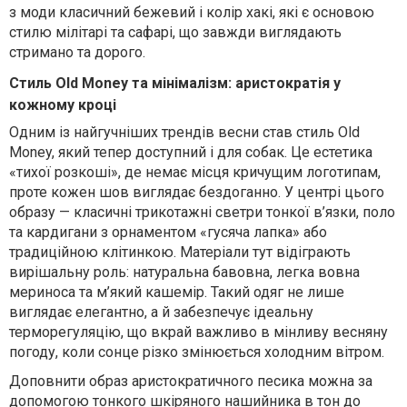
з моди класичний бежевий і колір хакі, які є основою
стилю мілітарі та сафарі, що завжди виглядають
стримано та дорого.
Стиль Old Money та мінімалізм: аристократія у
кожному кроці
Одним із найгучніших трендів весни став стиль Old
Money, який тепер доступний і для собак. Це естетика
«тихої розкоші», де немає місця кричущим логотипам,
проте кожен шов виглядає бездоганно. У центрі цього
образу — класичні трикотажні светри тонкої в’язки, поло
та кардигани з орнаментом «гусяча лапка» або
традиційною клітинкою. Матеріали тут відіграють
вирішальну роль: натуральна бавовна, легка вовна
мериноса та м’який кашемір. Такий одяг не лише
виглядає елегантно, а й забезпечує ідеальну
терморегуляцію, що вкрай важливо в мінливу весняну
погоду, коли сонце різко змінюється холодним вітром.
Доповнити образ аристократичного песика можна за
допомогою тонкого шкіряного нашийника в тон до