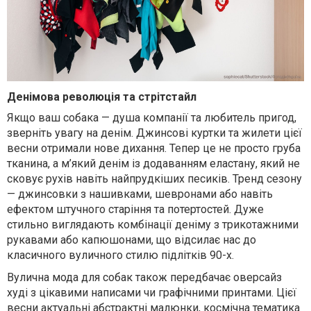
Денімова революція та стрітстайл
Якщо ваш собака — душа компанії та любитель пригод,
зверніть увагу на денім. Джинсові куртки та жилети цієї
весни отримали нове дихання. Тепер це не просто груба
тканина, а м’який денім із додаванням еластану, який не
сковує рухів навіть найпрудкіших песиків. Тренд сезону
— джинсовки з нашивками, шевронами або навіть
ефектом штучного старіння та потертостей. Дуже
стильно виглядають комбінації деніму з трикотажними
рукавами або капюшонами, що відсилає нас до
класичного вуличного стилю підлітків 90-х.
Вулична мода для собак також передбачає оверсайз
худі з цікавими написами чи графічними принтами. Цієї
весни актуальні абстрактні малюнки, космічна тематика