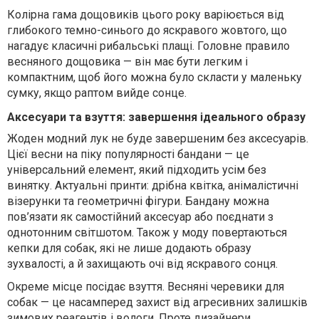
Колірна гама дощовиків цього року варіюється від
глибокого темно-синього до яскравого жовтого, що
нагадує класичні рибальські плащі. Головне правило
весняного дощовика — він має бути легким і
компактним, щоб його можна було скласти у маленьку
сумку, якщо раптом вийде сонце.
Аксесуари та взуття: завершення ідеального образу
Жоден модний лук не буде завершеним без аксесуарів.
Цієї весни на піку популярності бандани — це
універсальний елемент, який підходить усім без
винятку. Актуальні принти: дрібна квітка, анімалістичні
візерунки та геометричні фігури. Бандану можна
пов’язати як самостійний аксесуар або поєднати з
однотонним світшотом. Також у моду повертаються
кепки для собак, які не лише додають образу
зухвалості, а й захищають очі від яскравого сонця.
Окреме місце посідає взуття. Весняні черевики для
собак — це насамперед захист від агресивних залишків
зимових реагентів і вологи. Проте дизайнери