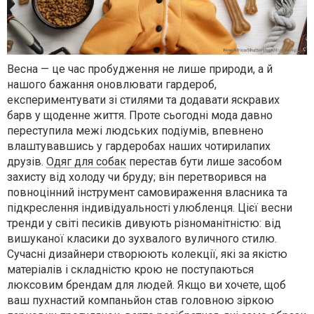
Весна — це час пробудження не лише природи, а й
нашого бажання оновлювати гардероб,
експериментувати зі стилями та додавати яскравих
барв у щоденне життя. Проте сьогодні мода давно
переступила межі людських подіумів, впевнено
влаштувавшись у гардеробах наших чотирилапих
друзів.
Одяг для собак
перестав бути лише засобом
захисту від холоду чи бруду; він перетворився на
повноцінний інструмент самовираження власника та
підкреслення індивідуальності улюбленця. Цієї весни
тренди у світі песиків дивують різноманітністю: від
вишуканої класики до зухвалого вуличного стилю.
Сучасні дизайнери створюють колекції, які за якістю
матеріалів і складністю крою не поступаються
люксовим брендам для людей. Якщо ви хочете, щоб
ваш пухнастий компаньйон став головною зіркою