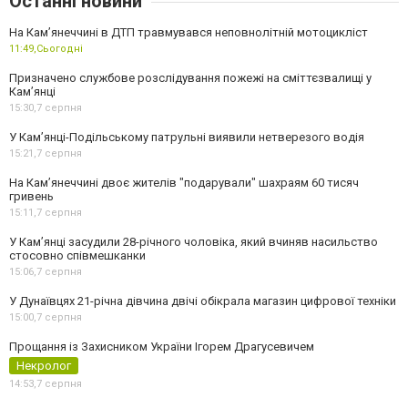
Останні новини
На Кам’янеччині в ДТП травмувався неповнолітній мотоцикліст
11:49,
Сьогодні
Призначено службове розслідування пожежі на сміттєзвалищі у
Кам’янці
15:30,
7 серпня
У Кам’янці-Подільському патрульні виявили нетверезого водія
15:21,
7 серпня
На Камʼянеччині двоє жителів "подарували" шахраям 60 тисяч
гривень
15:11,
7 серпня
У Камʼянці засудили 28-річного чоловіка, який вчиняв насильство
стосовно співмешканки
15:06,
7 серпня
У Дунаївцях 21-річна дівчина двічі обікрала магазин цифрової техніки
15:00,
7 серпня
Прощання із Захисником України Ігорем Драгусевичем
Некролог
14:53,
7 серпня