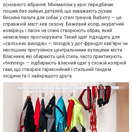
основного вбрання. Мінімалізм у крої передбачає
пошив без зайвих деталей, що заважають рухам.
Весняні пальта для собак у стилі тренчів Burberry — це
справжній маст-хев сезону. Бежевий колір, акуратний
комірець і пасок на спині створюють образ, який
неможливо проігнорувати. Такий одяг підходить для
«світських виходів» — походів у дог-френдлі кав’ярні чи
неспішних прогулянок центральними вулицями міста.
Власники, які обирають цей стиль, часто практикують
«twinning» — підбирають власний одяг у схожій колірній
гамі, що створює гармонійний і стильний тандем
людини та її найкращого друга.