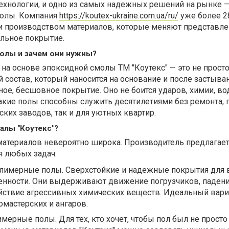
ехнологии, и одно из самых надежных решений на рынке —
олы. Компания
https://koutex-ukraine.com.ua/ru/
уже более 2
и производством материалов, которые меняют представлен
льное покрытие.
олы и зачем они нужны?
а основе эпоксидной смолы ТМ "Коутекс" — это не просто
й состав, который наносится на основание и после застыва
ое, бесшовное покрытие. Оно не боится ударов, химии, во
акие полы способны служить десятилетиями без ремонта, 
ских заводов, так и для уютных квартир.
алы "Коутекс"?
материалов невероятно широка. Производитель предлагае
я любых задач:
мерные полы. Сверхстойкие и надежные покрытия для 
нности. Они выдерживают движение погрузчиков, паден
йствие агрессивных химических веществ. Идеальный вари
омастерских и ангаров.
ерные полы. Для тех, кто хочет, чтобы пол был не просто