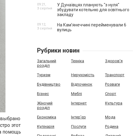
09:21,
У Дунаївцях планують "з нуля"
3 серпня
збудувати котельню для освітнього
закладу
09:12,
На Камʼянеччині перейменували 6
3 серпня
вулиць
Рубрики новин
Загальний
Техніка
Здоров'я
розділ
Туризм
Нерухомість
Транспорт
Будівництво
Відпочинок
Розваги
Бізнес
Меблі
Спорт
Жіночий
Інтернет
Культура
розділ
Економіка
Інтер'єр
Мода
е выбрано
стро этот
Кулінарія
Послуги
Родина
на помощь
Подорожі
Робота
Дитячий