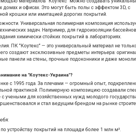
помощью материалов "Коутекс" можно создавать уникальн
х домах и офисах. Это могут быть полы с эффектом 3D, с
ной крошки или имитацией дорогих покрытий.
жности. Универсальная полимерная композиция используе
хнических задач. Например, для гидроизоляции бассейно
здания химически стойких покрытий в лабораториях.
ия. ПК "Коутекс" — это универсальный материал не тольк
 него создают эксклюзивные предметы интерьера: оригин
ные панели на стены, прочные подоконники и даже монол
нимание на "Коутекс-Украина"?
нке с 1995 года. За плечами — огромный опыт, подкрепле
альной практикой. Полимерную композицию создавали спе
с учеными для хозяйственных нужд молодого государства.
ершенствовался и стал ведущим брендом на рынке строит
ебя:
о устройству покрытий на площади более 1 млн м².