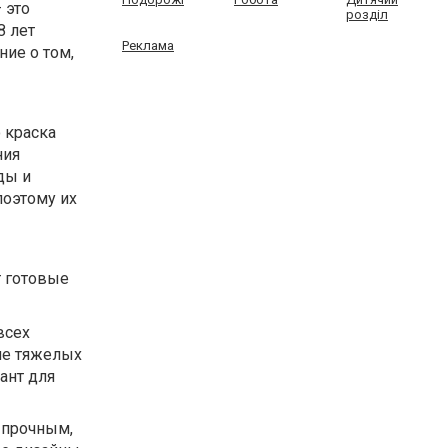
 это
розділ
8 лет
Реклама
ие о том,
 краска
ния
ды и
поэтому их
т готовые
всех
ие тяжелых
ант для
 прочным,