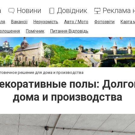
а
Новини
Довідник
Реклама н
лля
Вакансії
Нерухомість
Авто / Мото
Фотозвіти
Карта 
олошення
Помічник
Питання-Відповідь
овечное решение для дома и производства
коративные полы: Долго
дома и производства