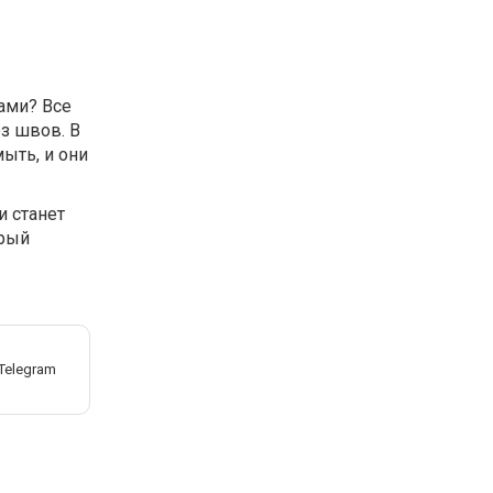
ами? Все
з швов. В
мыть, и они
и станет
орый