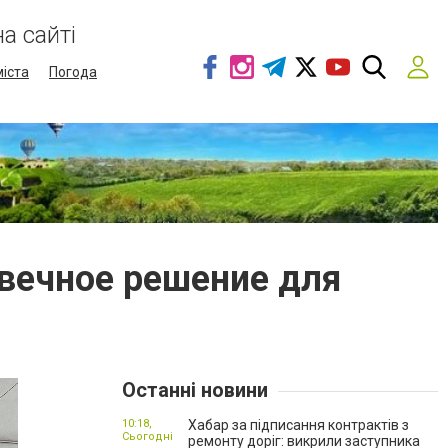
а сайті
міста
Погода
вечное решение для
Останні новини
10:18,
Хабар за підписання контрактів з
Сьогодні
ремонту доріг: викрили заступника