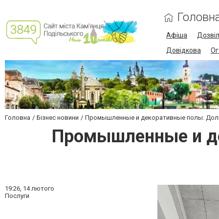
Головн
Афіша
Дозві
Довідкова
Ог
Головна
Бізнес новини
Промышленные и декоративные полы: Долг
Промышленные и де
19:26,
14 лютого
Послуги