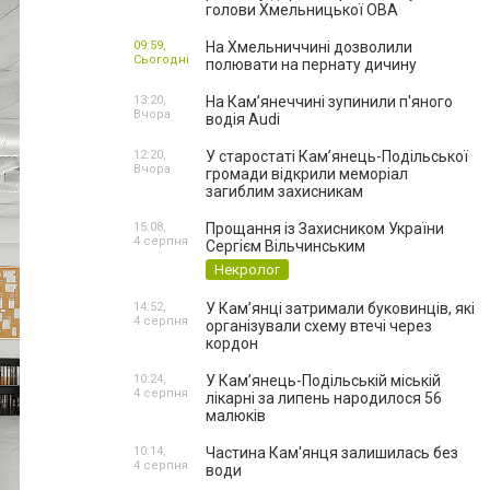
голови Хмельницької ОВА
09:59,
На Хмельниччині дозволили
Сьогодні
полювати на пернату дичину
13:20,
На Камʼянеччині зупинили п'яного
Вчора
водія Audi
12:20,
У старостаті Кам’янець-Подільської
Вчора
громади відкрили меморіал
загиблим захисникам
15:08,
Прощання із Захисником України
4 серпня
Сергієм Вільчинським
Некролог
14:52,
У Кам’янці затримали буковинців, які
4 серпня
організували схему втечі через
кордон
10:24,
У Кам’янець-Подільській міській
4 серпня
лікарні за липень народилося 56
малюків
10:14,
Частина Кам'янця залишилась без
4 серпня
води