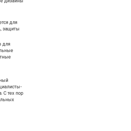
ые дизайны
тся для
в, защиты
о для
альные
итные
нный
циалисты-
 С тех пор
ельных