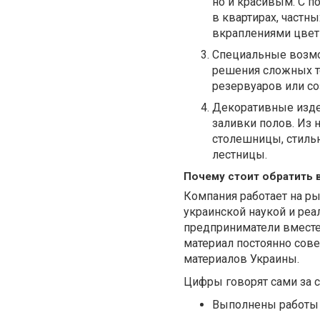
но и красивым. С 
в квартирах, частны
вкраплениями цвет
Специальные возмо
решения сложных те
резервуаров или со
Декоративные издел
заливки полов. Из
столешницы, стиль
лестницы.
Почему стоит обратить в
Компания работает на ры
украинской наукой и ре
предприниматели вместе 
материал постоянно сов
материалов Украины.
Цифры говорят сами за с
Выполнены работы п