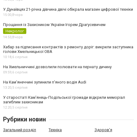
У Дунаївцях 21-річна дівчина двічі обікрала магазин цифрової техніки
15:00,
Вчора
Прощання із Захисником України Ігорем Драгусевичем
Некролог
14:53,
Вчора
Хабар за підписання контрактів з ремонту доріг: викрили заступника
голови Хмельницької ОВА
10:18,
6 серпня
На Хмельниччині дозволили полювати на пернату дичину
09:59,
6 серпня
На Камʼянеччині зупинили п'яного водія Audi
13:20,
5 серпня
У старостаті Кам’янець-Подільської громади відкрили меморіал
загиблим захисникам
12:20,
5 серпня
Рубрики новин
Загальний розділ
Техніка
Здоров'я