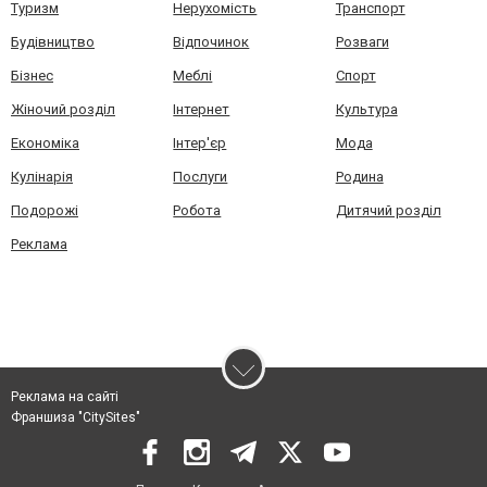
Туризм
Нерухомість
Транспорт
Будівництво
Відпочинок
Розваги
Бізнес
Меблі
Спорт
Жіночий розділ
Інтернет
Культура
Економіка
Інтер'єр
Мода
Кулінарія
Послуги
Родина
Подорожі
Робота
Дитячий розділ
Реклама
Реклама на сайті
Франшиза "CitySites"