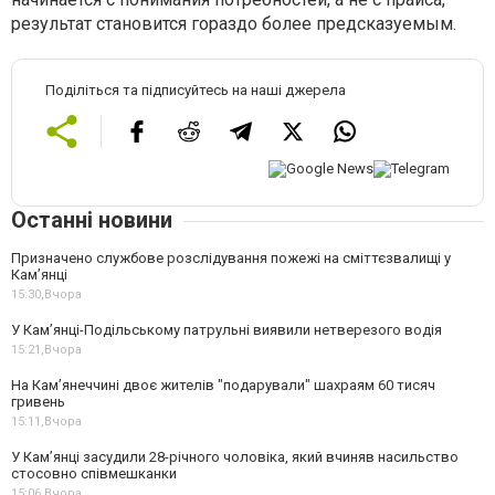
результат становится гораздо более предсказуемым.
Поділіться та підписуйтесь на наші джерела
Останні новини
Призначено службове розслідування пожежі на сміттєзвалищі у
Кам’янці
15:30,
Вчора
У Кам’янці-Подільському патрульні виявили нетверезого водія
15:21,
Вчора
На Камʼянеччині двоє жителів "подарували" шахраям 60 тисяч
гривень
15:11,
Вчора
У Камʼянці засудили 28-річного чоловіка, який вчиняв насильство
стосовно співмешканки
15:06,
Вчора