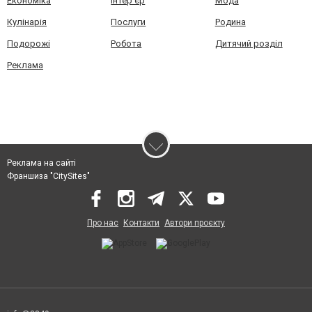
Економіка
Інтер'єр
Мода
Кулінарія
Послуги
Родина
Подорожі
Робота
Дитячий розділ
Реклама
Реклама на сайті
Франшиза "CitySites"
Про нас
Контакти
Автори проєкту