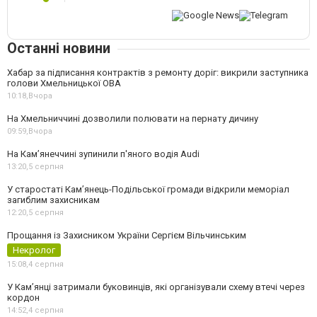
Останні новини
Хабар за підписання контрактів з ремонту доріг: викрили заступника
голови Хмельницької ОВА
10:18,
Вчора
На Хмельниччині дозволили полювати на пернату дичину
09:59,
Вчора
На Камʼянеччині зупинили п'яного водія Audi
13:20,
5 серпня
У старостаті Кам’янець-Подільської громади відкрили меморіал
загиблим захисникам
12:20,
5 серпня
Прощання із Захисником України Сергієм Вільчинським
Некролог
15:08,
4 серпня
У Кам’янці затримали буковинців, які організували схему втечі через
кордон
14:52,
4 серпня