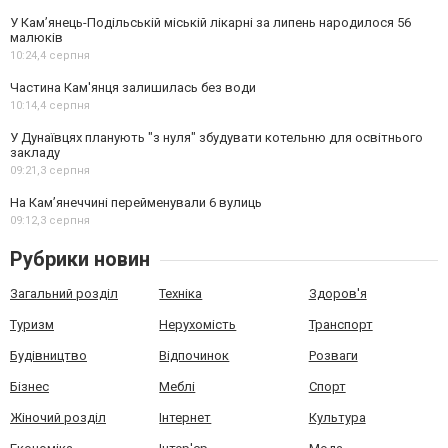
У Кам’янець-Подільській міській лікарні за липень народилося 56
малюків
10:24,
4 серпня
Частина Кам'янця залишилась без води
10:14,
4 серпня
У Дунаївцях планують "з нуля" збудувати котельню для освітнього
закладу
09:21,
3 серпня
На Камʼянеччині перейменували 6 вулиць
09:12,
3 серпня
Рубрики новин
Загальний розділ
Техніка
Здоров'я
Туризм
Нерухомість
Транспорт
Будівництво
Відпочинок
Розваги
Бізнес
Меблі
Спорт
Жіночий розділ
Інтернет
Культура