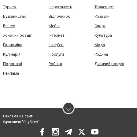
Туризм
Нерухомість
Транспорт
Будівництво
Відпочинок
Розваги
Бізнес
Меблі
Спорт
Жіночий розділ
Інтернет
Культура
Економіка
Інтер'єр
Мода
Кулінарія
Послуги
Родина
Подорожі
Робота
Дитячий розділ
Реклама
Реклама на сайті
Франшиза "CitySites"