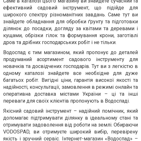
Саме в каталозі цього магазину ви знайдете сучасний та
ефективний садовий інструмент, що підійде для
широкого спектру різноманітних завдань. Саме тут ви
знайдете обладнання для обробки ґрунту та підготовки
ділянок до посадки, догляду за квітами та деревами і
кущами, обрізки гілок та формування крони, заготівлі
дров та дрібних господарських робіт і не тільки.
Водоспад є тим магазином, який пропонує до деталей
продуманий асортимент садового інструменту для
новачків та досвідчених господарів. Тут ви з легкістю в
одному каталозі знайдете все необхідне для дуже
багатьох робіт. Вигідні ціни, гарантія високої якості та
надійності, консультації, замовлення в режимі онлайн та
оперативна доставка містами України – ці та інші
переваги для своїх клієнтів пропонують в Водоспаді.
Якісний садовий інструмент – надійний помічник, який
допомагає підтримувати ділянку в ідеальному стані та
отримувати задоволення від роботи на землі. Обираючи
VODOSPAD, ви отримуєте широкий вибір, перевірену
якість і зручний сервіс. Інтернет-магазин «Водоспад» –