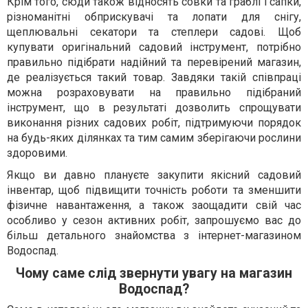
Крім того, сюди також відносять совки та граблі і сапки,
різноманітні обприскувачі та лопати для снігу,
щеплювальні секатори та степлери садові. Щоб
купувати оригінальний садовий інструмент, потрібно
правильно підібрати надійний та перевірений магазин,
де реалізується такий товар. Завдяки такій співпраці
можна розраховувати на правильно підібраний
інструмент, що в результаті дозволить спрощувати
виконання різних садових робіт, підтримуючи порядок
на будь-яких ділянках та тим самим зберігаючи рослини
здоровими.
Якщо ви давно плануєте закупити якісний садовий
інвентар, щоб підвищити точність роботи та зменшити
фізичне навантаження, а також заощадити свій час
особливо у сезон активних робіт, запрошуємо вас до
більш детального знайомства з інтернет-магазином
Водоспад.
Чому саме слід звернути увагу на магазин
Водоспад?