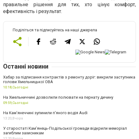
правильне рішення для тих, хто цінує комфорт,
ефективність і результат.
Поділіться та підписуйтесь на наші джерела
Останні новини
Хабар за підписання контрактів з ремонту доріг: викрили заступника
голови Хмельницької ОВА
10:18,
Сьогодні
На Хмельниччині дозволили полювати на пернату дичину
09:59,
Сьогодні
На Камʼянеччині зупинили п'яного водія Audi
13:20,
Вчора
У старостаті Кам’янець-Подільської громади відкрили меморіал
загиблим захисникам
12:20,
Вчора