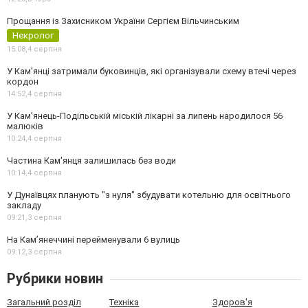
Прощання із Захисником України Сергієм Вільчинським
Некролог
15:08,
4 серпня
У Кам’янці затримали буковинців, які організували схему втечі через
кордон
14:52,
4 серпня
У Кам’янець-Подільській міській лікарні за липень народилося 56
малюків
10:24,
4 серпня
Частина Кам'янця залишилась без води
10:14,
4 серпня
У Дунаївцях планують "з нуля" збудувати котельню для освітнього
закладу
09:21,
3 серпня
На Камʼянеччині перейменували 6 вулиць
09:12,
3 серпня
Рубрики новин
Загальний розділ
Техніка
Здоров'я