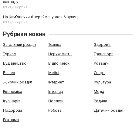
закладу
09:21,
3 серпня
На Камʼянеччині перейменували 6 вулиць
09:12,
3 серпня
Рубрики новин
Загальний розділ
Техніка
Здоров'я
Туризм
Нерухомість
Транспорт
Будівництво
Відпочинок
Розваги
Бізнес
Меблі
Спорт
Жіночий розділ
Інтернет
Культура
Економіка
Інтер'єр
Мода
Кулінарія
Послуги
Родина
Подорожі
Робота
Дитячий розділ
Реклама