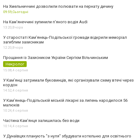
На Хмельниччині дозволили полювати на пернату дичину
09:59,
Сьогодні
На Камʼянеччині зупинили п'яного водія Audi
13:20,
Вчора
У старостаті Кам’янець-Подільської громади відкрили меморіал
загиблим захисникам
12:20,
Вчора
Прощання із Захисником України Сергієм Вільчинським
Некролог
15:08,
4 серпня
У Кам’янці затримали буковинців, які організували схему втечі через
кордон
14:52,
4 серпня
У Кам’янець-Подільській міській лікарні за липень народилося 56
малюків
10:24,
4 серпня
Частина Кам'янця залишилась без води
10:14,
4 серпня
У Дунаївцях планують "з нуля" збудувати котельню для освітнього