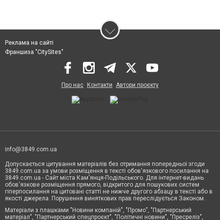
Реклама на сайті
Франшиза "CitySites"
Про нас
Контакти
Автори проєкту
info@3849.com.ua
Допускається цитування матеріалів без отримання попередньої згоди
3849.com.ua за умови розміщення в тексті обов'язкового посилання на
3849.com.ua - Сайт міста Кам'янця-Подільського. Для інтернет-видань
обов'язкове розміщення прямого, відкритого для пошукових систем
гіперпосилання на цитовані статті не нижче другого абзацу в тексті або в
якості джерела. Порушення виняткових прав переслідується Законом.
Матеріали з плашками "Новини компаній", "Промо", "Партнерський
матеріал", "Партнерський спецпроєкт", "Політичні новини", "Пресреліз",