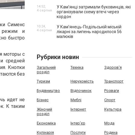
14:52,
У Кам’янці затримали буковинців, які
4 серпня
організували схему втечі через
кордон
жки Сименс
10:24,
У Кам’янець-Подільській міській
й режим и
4 серпня
лікарні за липень народилося 56
малюків
жно быстро
я моторы с
Рубрики новин
ри средней
ия. Кнопки
Загальний
Техніка
Здоров'я
розділ
итаются без
Туризм
Нерухомість
Транспорт
Будівництво
Відпочинок
Розваги
чь идет не
Бізнес
Меблі
Спорт
к. К таким
Жіночий
Інтернет
Культура
розділ
Економіка
Інтер'єр
Мода
Кулінарія
Послуги
Родина