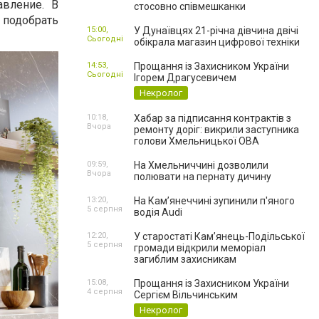
авление. В
стосовно співмешканки
 подобрать
15:00,
У Дунаївцях 21-річна дівчина двічі
Сьогодні
обікрала магазин цифрової техніки
14:53,
Прощання із Захисником України
Сьогодні
Ігорем Драгусевичем
Некролог
10:18,
Хабар за підписання контрактів з
Вчора
ремонту доріг: викрили заступника
голови Хмельницької ОВА
09:59,
На Хмельниччині дозволили
Вчора
полювати на пернату дичину
13:20,
На Камʼянеччині зупинили п'яного
5 серпня
водія Audi
12:20,
У старостаті Кам’янець-Подільської
5 серпня
громади відкрили меморіал
загиблим захисникам
15:08,
Прощання із Захисником України
4 серпня
Сергієм Вільчинським
Некролог