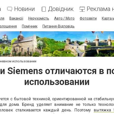
а
Новини
Довідник
Реклама н
лля
Вакансії
Нерухомість
Авто / Мото
Фотозвіти
Карта 
олошення
Помічник
Питання-Відповідь
дневном использовании
 Siemens отличаются в 
использовании
ется с бытовой техникой, ориентированной на стабильну
ля дома. Бренд уделяет внимание не только техноло
человек сталкивается каждый день. Поэтому
вытяжка 