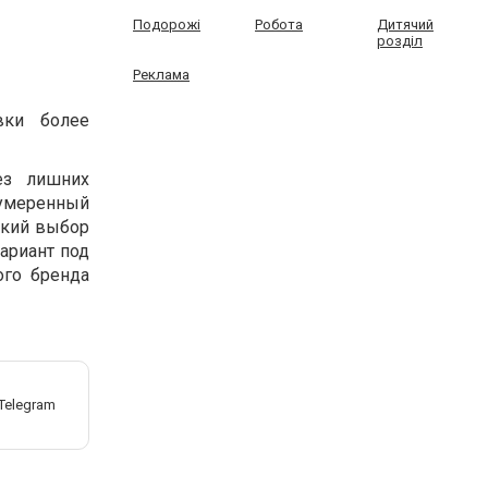
Подорожі
Робота
Дитячий
розділ
Реклама
вки более
ез лишних
 умеренный
окий выбор
ариант под
ого бренда