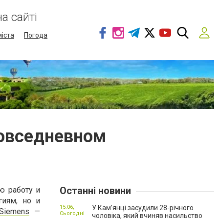
а сайті
міста
Погода
повседневном
Останні новини
ю работу и
гиям, но и
15:06,
У Камʼянці засудили 28-річного
Siemens
—
Сьогодні
чоловіка, який вчиняв насильство