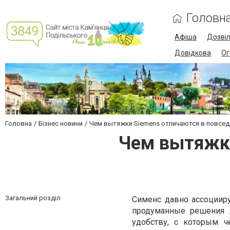
Головн
Афіша
Дозві
Довідкова
Ог
Головна
Бізнес новини
Чем вытяжки Siemens отличаются в повсе
Чем вытяжки
Загальний розділ
Сименс давно ассоцииру
продуманные решения д
удобству, с которым 