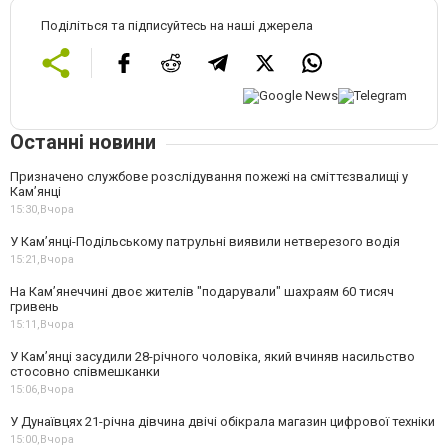
Поділіться та підписуйтесь на наші джерела
Останні новини
Призначено службове розслідування пожежі на сміттєзвалищі у
Кам’янці
15:30,
Вчора
У Кам’янці-Подільському патрульні виявили нетверезого водія
15:21,
Вчора
На Камʼянеччині двоє жителів "подарували" шахраям 60 тисяч
гривень
15:11,
Вчора
У Камʼянці засудили 28-річного чоловіка, який вчиняв насильство
стосовно співмешканки
15:06,
Вчора
У Дунаївцях 21-річна дівчина двічі обікрала магазин цифрової техніки
15:00,
Вчора