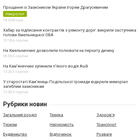
Прощання із Захисником України Ігорем Драгусевичем
Некролог
14:53,
Вчора
Хабар за підписання контрактів з ремонту доріг: викрили заступника
голови Хмельницької ОВА
10:18,
6 серпня
На Хмельниччині дозволили полювати на пернату дичину
09:59,
6 серпня
На Камʼянеччині зупинили п'яного водія Audi
13:20,
5 серпня
У старостаті Кам’янець-Подільської громади відкрили меморіал
загиблим захисникам
12:20,
5 серпня
Рубрики новин
Загальний розділ
Техніка
Здоров'я
Туризм
Нерухомість
Транспорт
Будівництво
Відпочинок
Розваги