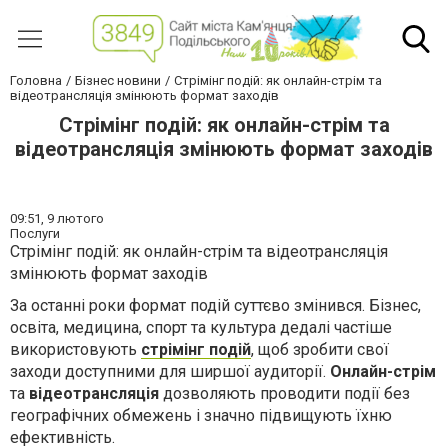
Головна
Бізнес новини
Стрімінг подій: як онлайн-стрім та
відеотрансляція змінюють формат заходів
Стрімінг подій: як онлайн-стрім та
відеотрансляція змінюють формат заходів
09:51,
9 лютого
Послуги
Стрімінг подій: як онлайн-стрім та відеотрансляція
змінюють формат заходів
За останні роки формат подій суттєво змінився. Бізнес,
освіта, медицина, спорт та культура дедалі частіше
використовують
стрімінг подій
, щоб зробити свої
заходи доступними для ширшої аудиторії.
Онлайн-стрім
та
відеотрансляція
дозволяють проводити події без
географічних обмежень і значно підвищують їхню
ефективність.