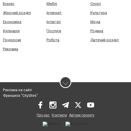
Бізнес
Меблі
Спорт
Жіночий розділ
Інтернет
Культура
Економіка
Інтер'єр
Мода
Кулінарія
Послуги
Родина
Подорожі
Робота
Дитячий розділ
Реклама
Реклама на сайті
Франшиза "CitySites"
Про нас
Контакти
Автори проєкту