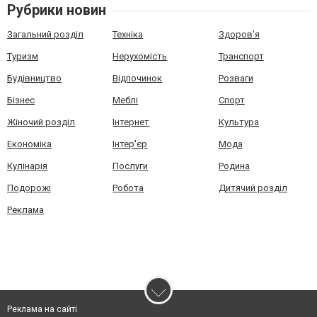
Рубрики новин
Загальний розділ
Техніка
Здоров'я
Туризм
Нерухомість
Транспорт
Будівництво
Відпочинок
Розваги
Бізнес
Меблі
Спорт
Жіночий розділ
Інтернет
Культура
Економіка
Інтер'єр
Мода
Кулінарія
Послуги
Родина
Подорожі
Робота
Дитячий розділ
Реклама
Реклама на сайті