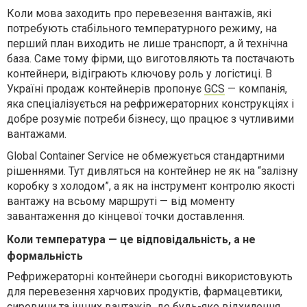
Коли мова заходить про перевезення вантажів, які
потребують стабільного температурного режиму, на
перший план виходить не лише транспорт, а й технічна
база. Саме тому
фірми
, що
виготовляють та постачають
контейнер
и
, відіграють ключову роль у логістиці. В
Україні
продаж контейнерів пропонує
GCS
—
компанія,
яка спеціалізується на рефрижераторних
конструкціях
і
добре розуміє потреби бізнесу, що працює з чутливими
вантажами.
Global Container Service не обмежується стандартними
рішеннями. Тут дивляться на контейнер не як на “залізну
коробку з холодом”, а як на інструмент контролю якості
вантажу на всьому маршруті — від моменту
завантаження до кінцевої точки
доставлення
.
Коли температура — це відповідальність, а не
формальність
Рефрижераторні контейнери сьогодні використовують
для перевезення
харчових
продуктів, фармацевтики,
сировини та інших вантажів, де будь-яке відхилення