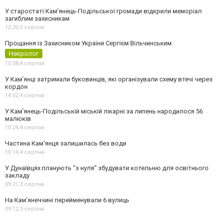
У старостаті Кам’янець-Подільської громади відкрили меморіал
загиблим захисникам
12:20,
5 серпня
Прощання із Захисником України Сергієм Вільчинським
Некролог
15:08,
4 серпня
У Кам’янці затримали буковинців, які організували схему втечі через
кордон
14:52,
4 серпня
У Кам’янець-Подільській міській лікарні за липень народилося 56
малюків
10:24,
4 серпня
Частина Кам'янця залишилась без води
10:14,
4 серпня
У Дунаївцях планують "з нуля" збудувати котельню для освітнього
закладу
09:21,
3 серпня
На Камʼянеччині перейменували 6 вулиць
09:12,
3 серпня