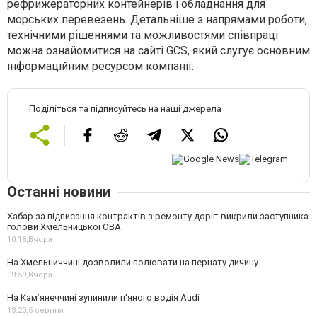
рефрижераторних контейнерів і обладнання для
морських перевезень. Детальніше з напрямами роботи,
технічними рішеннями та можливостями співпраці
можна ознайомитися на
сайті GCS
, який слугує основним
інформаційним ресурсом компанії.
Поділіться та підписуйтесь на наші джерела
Останні новини
Хабар за підписання контрактів з ремонту доріг: викрили заступника
голови Хмельницької ОВА
10:18,
Вчора
На Хмельниччині дозволили полювати на пернату дичину
09:59,
Вчора
На Камʼянеччині зупинили п'яного водія Audi
13:20,
5 серпня