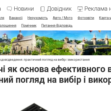
а
Новини
Довідник
Реклама н
лля
Вакансії
Нерухомість
Авто / Мото
Фотозвіти
Карта 
олошення
Помічник
Питання-Відповідь
довідведення: практичний погляд на вибір і використання
і як основа ефективного 
ий погляд на вибір і вик