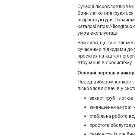
Сучасні пісковловлювачі
Вони легко інтегруються 
інфраструктури. Ознайом
каталозі
https://liongroup
умов експлуатації.
Важливо, що такі елемен
сучасними підходами до 
проєктах на кшталт green
втручання в екосистему.
Основні переваги викор
Перед вибором конкретно
пісковловлювачів у сист
захист труб і лотків
зменшення витрат н
стабільна робота во
простота обслугову
сумісність із ліні