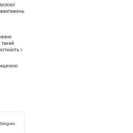
пускної
ревантажень
овано.
 такий
гічність і
ахищеною