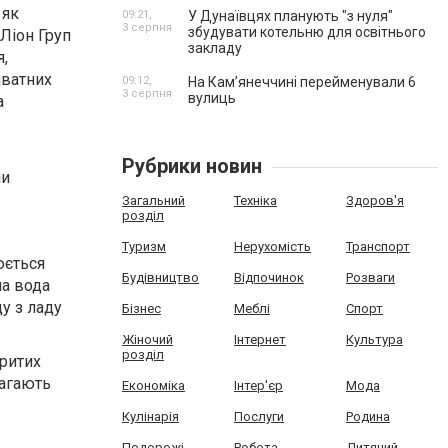
 як
09:21,
У Дунаївцях планують "з нуля"
3 серпня
збудувати котельню для освітнього
 Ліон Груп
закладу
я,
иватних
09:12,
На Камʼянеччині перейменували 6
3 серпня
вулиць
а
Рубрики новин
ми
Загальний
Техніка
Здоров'я
розділ
Туризм
Нерухомість
Транспорт
юється
Будівництво
Відпочинок
Розваги
на вода
у з ладу
Бізнес
Меблі
Спорт
Жіночий
Інтернет
Культура
розділ
критих
магають
Економіка
Інтер'єр
Мода
Кулінарія
Послуги
Родина
Подорожі
Робота
Дитячий