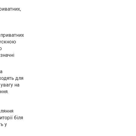
риватних,
 приватних
пускною
о
значні
за
ходять для
увагу на
ння.
пляння
торії біля
ь у