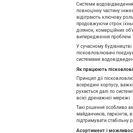
Системи водовідведення 
повноцінну частину інжен
відіграють ключову роль 
продовжуючи строк їхньо
ділянок, комерційних об’
випередження проблем.
У сучасному будівництві
пісковловлювачі поєдну
системами водовідведенн
Як працюють пісковловл
Принцип дії пісковловлю
всередині корпусу, важкі
рухається далі по систем
всієї дренажної мережі.
Такі рішення особливо ак
майданчиків, паркінгів,
підтримувати стабільну р
Асортимент і можливост