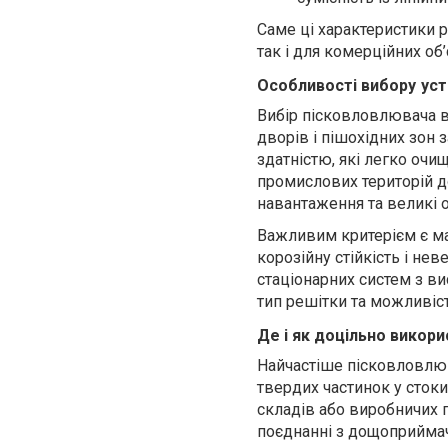
Саме ці характеристики 
так і для комерційних об’
Особливості вибору
уст
Вибір пісковловлювача в
дворів і пішохідних зон
здатністю, які легко очи
промислових територій д
навантаження та великі о
Важливим критерієм є ма
корозійну стійкість і не
стаціонарних систем з в
тип решітки та можливіст
Де і як доцільно викор
Найчастіше пісковловлюв
твердих частинок у стоки.
складів або виробничих 
поєднанні з дощоприймач