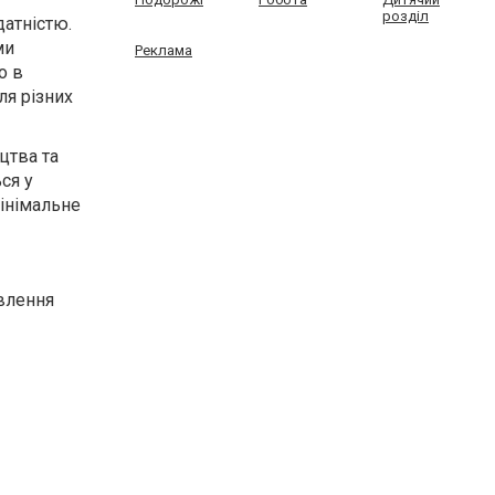
розділ
датністю.
ми
Реклама
о в
ля різних
цтва та
ся у
мінімальне
овлення