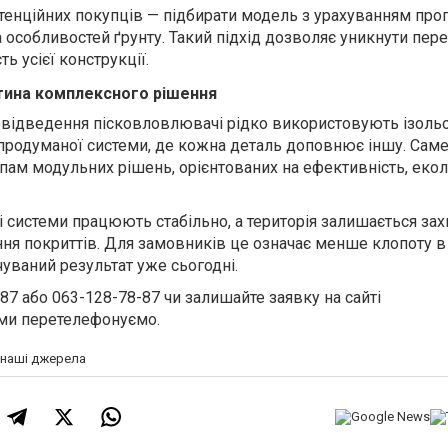
тенційних покупців — підбирати модель з урахуванням про
та особливостей ґрунту. Такий підхід дозволяє уникнути пе
ть усієї конструкції.
тина комплексного рішення
овідведення пісковловлювачі рідко використовують ізоль
родуманої системи, де кожна деталь доповнює іншу. Саме
пам модульних рішень, орієнтованих на ефективність, еколо
 системи працюють стабільно, а територія залишається з
ання покриттів. Для замовників це означає менше клопоту в
уваний результат уже сьогодні.
-87
або
063-128-78-87
чи залишайте заявку на сайті
 ми перетелефонуємо.
а наші джерела