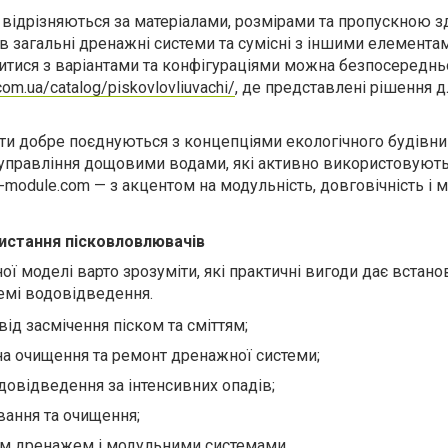
 відрізняються за матеріалами, розмірами та пропускною з
в загальні дренажні системи та сумісні з іншими елемента
итися з варіантами та конфігураціями можна безпосереднь
.com.ua/catalog/piskovlovliuvachi/
, де представлені рішення д
ти добре поєднуються з концепціями екологічного будівни
управління дощовими водами, які активно використовують
-module.com — з акцентом на модульність, довговічність і 
истання пісковловлювачів
ї моделі варто зрозуміти, які практичні вигоди дає встан
емі водовідведення.
 від засмічення піском та сміттям;
а очищення та ремонт дренажної системи;
довідведення за інтенсивних опадів;
вання та очищення;
йним дренажем і модульними системами.