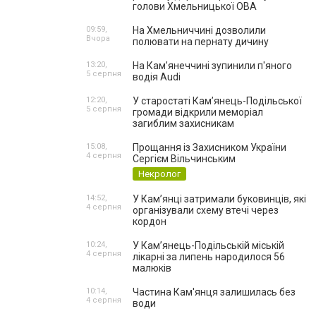
голови Хмельницької ОВА
09:59,
На Хмельниччині дозволили
Вчора
полювати на пернату дичину
13:20,
На Камʼянеччині зупинили п'яного
5 серпня
водія Audi
12:20,
У старостаті Кам’янець-Подільської
5 серпня
громади відкрили меморіал
загиблим захисникам
15:08,
Прощання із Захисником України
4 серпня
Сергієм Вільчинським
Некролог
14:52,
У Кам’янці затримали буковинців, які
4 серпня
організували схему втечі через
кордон
10:24,
У Кам’янець-Подільській міській
4 серпня
лікарні за липень народилося 56
малюків
10:14,
Частина Кам'янця залишилась без
4 серпня
води