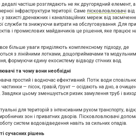
дедалі частіше розглядають не як другорядний елемент, а
ерної інфраструктури території. Саме
пісковловлювачі
від
у захисті дренажних і каналізаційних мереж від засміченн
ї служби та знижуючи витрати на обслуговування. Для пр
єктів і промислових майданчиків це рішення, яке працює н
 все більше уваги приділяють комплексному підходу, де
ються з лінійними лотками, дощоприймачами та модульни
я, формуючи єдину екосистему відводу стічних вод.
ювачі та чому вони необхідні
вача простий і водночас ефективний. Потік води сповільн
 частинки — пісок, гравій, ґрунт — осідають на дно, а очище
і. Завдяки цьому зменшується ризик замулення труб і виход
туальні для територій з інтенсивним рухом транспорту, від
 виробничих зон і приватних дворів. Пісковловлювачі допо
оботу систем водовідведення навіть за сильних опадів.
і сучасних рішень