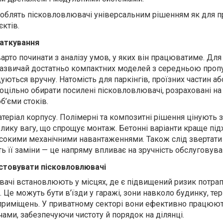
роблять пісковловлювачі універсальним рішенням як для п
єктів.
аткування
арто починати з аналізу умов, у яких він працюватиме. Для
 зазвичай достатньо компактних моделей з середньою про
щуються вручну.
Натомість для паркінгів, проїзних частин аб
оцільно обирати посилені пісковловлювачі, розраховані на 
б’єми стоків.
теріал корпусу. Полімерні та композитні рішення цінують 
велику вагу, що спрощує монтаж. Бетонні варіанти краще під
исокими механічними навантаженнями. Також слід звертати 
ь її заміни — це напряму впливає на зручність обслуговува
истовувати пісковловлювачі
ачі встановлюють у місцях, де є підвищений ризик потра
 Це можуть бути в’їзди у гаражі, зони навколо будинку, тери
приміщень. У приватному секторі вони ефективно працюют
ами, забезпечуючи чистоту й порядок на ділянці.