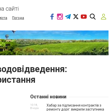
а сайті
міста
Погода
водовідведення:
ористання
Останні новини
10:18,
Хабар за підписання контрактів з
Вчора
ремонту доріг: викрили заступника