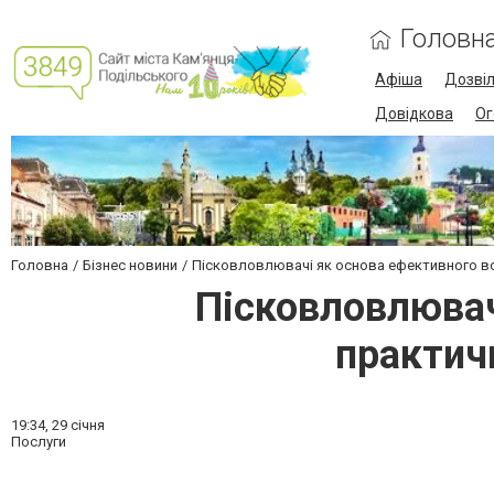
Головн
Афіша
Дозві
Довідкова
Ог
Головна
Бізнес новини
Пісковловлювачі як основа ефективного во
Пісковловлювач
практичн
19:34,
29 січня
Послуги