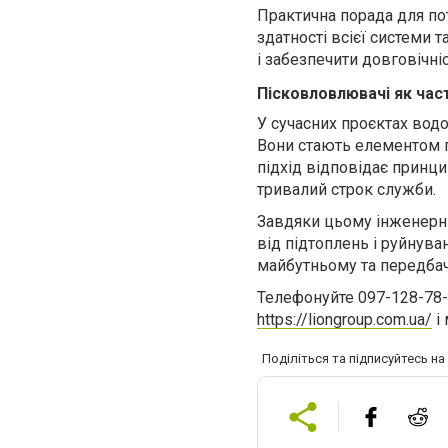
Практична порада для по
здатності всієї системи 
і забезпечити довговічніс
Пісковловлювачі як час
У сучасних проєктах вод
Вони стають елементом п
підхід відповідає принци
тривалий строк служби.
Завдяки цьому інженерні
від підтоплень і руйнув
майбутньому та передбач
Телефонуйте
097-128-78
https://liongroup.com.ua/
і
Поділіться та підписуйтесь н