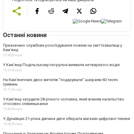
Останні новини
Призначено службове розслідування пожежі на сміттєзвалищі у
Кам’янці
15:30,
Вчора
У Кам’янці-Подільському патрульні виявили нетверезого водія
15:21,
Вчора
На Камʼянеччині двоє жителів "подарували" шахраям 60 тисяч
гривень
15:11,
Вчора
У Камʼянці засудили 28-річного чоловіка, який вчиняв насильство
стосовно співмешканки
15:06,
Вчора
У Дунаївцях 21-річна дівчина двічі обікрала магазин цифрової техніки
15:00,
Вчора
Прощання із Захисником України Ігорем Драгусевичем