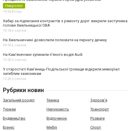
Некролог
14:53,
Вчора
Хабар за підписання контрактів з ремонту доріг: викрили заступника
голови Хмельницької ОВА
10:18,
6 серпня
На Хмельниччині дозволили полювати на пернату дичину
09:59,
6 серпня
На Камʼянеччині зупинили п'яного водія Audi
13:20,
5 серпня
У старостаті Кам’янець-Подільської громади відкрили меморіал
загиблим захисникам
12:20,
5 серпня
Рубрики новин
Загальний розділ
Техніка
Здоров'я
Туризм
Нерухомість
Транспорт
Будівництво
Відпочинок
Розваги
Бізнес
Меблі
Спорт