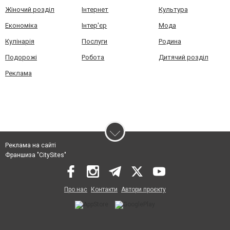
Жіночий розділ
Інтернет
Культура
Економіка
Інтер'єр
Мода
Кулінарія
Послуги
Родина
Подорожі
Робота
Дитячий розділ
Реклама
Реклама на сайті
Франшиза "CitySites"
Про нас
Контакти
Автори проєкту