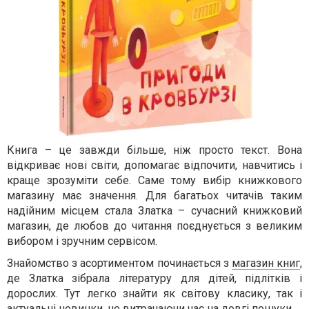
Книга – це завжди більше, ніж просто текст. Вона
відкриває нові світи, допомагає відпочити, навчитись і
краще зрозуміти себе. Саме тому вибір книжкового
магазину має значення. Для багатьох читачів таким
надійним місцем стала Златка – сучасний книжковий
магазин, де любов до читання поєднується з великим
вибором і зручним сервісом.
Знайомство з асортиментом починається з
магазин книг
,
де Златка зібрала літературу для дітей, підлітків і
дорослих. Тут легко знайти як світову класику, так і
актуальні новинки, не витрачаючи час на довгі пошуки.