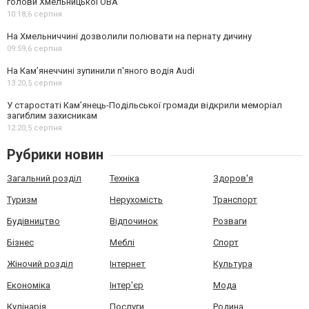
голови Хмельницької ОВА
10:18,
6 серпня
На Хмельниччині дозволили полювати на пернату дичину
09:59,
6 серпня
На Камʼянеччині зупинили п'яного водія Audi
13:20,
5 серпня
У старостаті Кам’янець-Подільської громади відкрили меморіал
загиблим захисникам
12:20,
5 серпня
Рубрики новин
Загальний розділ
Техніка
Здоров'я
Туризм
Нерухомість
Транспорт
Будівництво
Відпочинок
Розваги
Бізнес
Меблі
Спорт
Жіночий розділ
Інтернет
Культура
Економіка
Інтер'єр
Мода
Кулінарія
Послуги
Родина