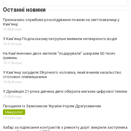
Останні новини
Призначено службове розслідування пожежі на сміттєзвалищі у
Кам’янці
15:30,
Вчора
У Кам’янці-Подільському патрульні виявили нетверезого водія
15:21,
Вчора
На Камʼянеччині двоє жителів "подарували" шахраям 60 тисяч
гривень
15:11,
Вчора
У Камʼянці засудили 28-річного чоловіка, який вчиняв насильство
стосовно співмешканки
15:06,
Вчора
У Дунаївцях 21-річна дівчина двічі обікрала магазин цифрової техніки
15:00,
Вчора
Прощання із Захисником України Ігорем Драгусевичем
Некролог
14:53,
Вчора
Хабар за підписання контрактів з ремонту доріг: викрили заступника