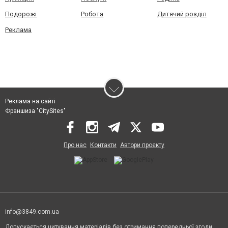
Подорожі
Робота
Дитячий розділ
Реклама
Реклама на сайті
Франшиза "CitySites"
Про нас
Контакти
Автори проєкту
info@3849.com.ua
Допускається цитування матеріалів без отримання попередньої згоди