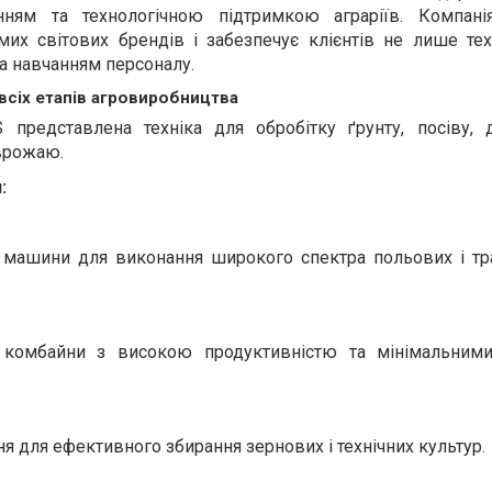
нням та технологічною підтримкою аграріїв. Компані
мих світових брендів і забезпечує клієнтів не лише тех
та навчанням персоналу.
всіх етапів агровиробництва
 представлена техніка для обробітку ґрунту, посіву, 
врожаю.
:
і машини для виконання широкого спектра польових і тр
і комбайни з високою продуктивністю та мінімальним
ння для ефективного збирання зернових і технічних культур.