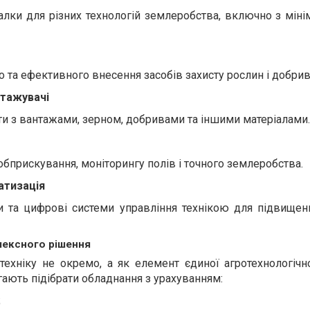
івалки для різних технологій землеробства, включно з мін
 та ефективного внесення засобів захисту рослин і добрив
нтажувачі
оти з вантажами, зерном, добривами та іншими матеріалами.
обприскування, моніторингу полів і точного землеробства.
атизація
ти та цифрові системи управління технікою для підвищен
лексного рішення
ехніку не окремо, а як елемент єдиної агротехнологічно
гають підібрати обладнання з урахуванням:
;