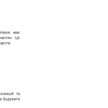
панія має
частин. Це
арств.
новацій та
а будувати