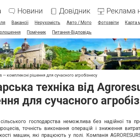
а
Новини
Довідник
Реклама н
лля
Вакансії
Нерухомість
Авто / Мото
Фотозвіти
Карта 
олошення
Помічник
Питання-Відповідь
s — комплексні рішення для сучасного агробізнесу
рська техніка від Agrores
ння для сучасного агробі
 сільського господарства неможлива без надійної та пр
процесів, точність виконання операцій і зниження витра
кості машин, які працюють у полі. Компанія AGRORESUR