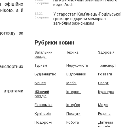
На Камʼянеччині зупинили п'яного
я офіційно
5 серпня
водія Audi
нікою, а й
12:20,
У старостаті Кам’янець-Подільської
5 серпня
громади відкрили меморіал
загиблим захисникам
догляду за
Рубрики новин
Загальний
Техніка
Здоров'я
розділ
Туризм
Нерухомість
Транспорт
анспортних
Будівництво
Відпочинок
Розваги
Бізнес
Меблі
Спорт
и втратами
Жіночий
Інтернет
Культура
розділ
Економіка
Інтер'єр
Мода
Кулінарія
Послуги
Родина
Подорожі
Робота
Дитячий
розділ