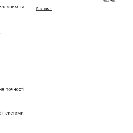
імальним та
Реклама
.
ня точності
ї системи.