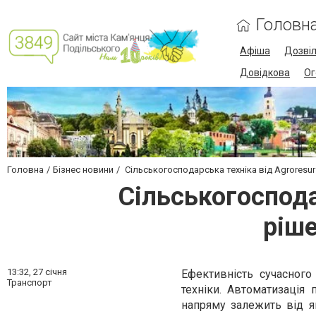
Головн
Афіша
Дозві
Довідкова
Ог
Головна
Бізнес новини
Сільськогосподарська техніка від Agroresur
Сільськогоспода
ріше
13:32,
27 січня
Ефективність сучасного
Транспорт
техніки. Автоматизація 
напряму залежить від я