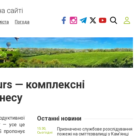
а сайті
міста
Погода
urs — комплексні
знесу
Останні новини
одуктивної
т — усе це
15:30,
Призначено службове розслідування
S пропонує
Сьогодні
пожежі на сміттєзвалищі у Кам’янці