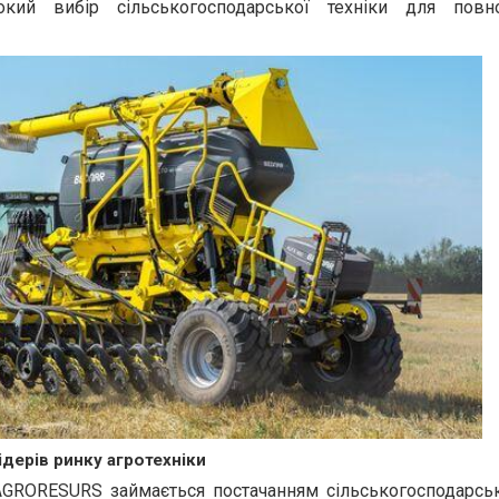
окий вибір сільськогосподарської техніки для повн
дерів ринку агротехніки
AGRORESURS займається постачанням сільськогосподарсько