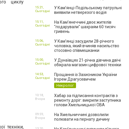
ого циклу
15:21,
У Кам’янці-Подільському патрульні
Сьогодні
виявили нетверезого водія
15:11,
На Камʼянеччині двоє жителів
Сьогодні
"подарували" шахраям 60 тисяч
гривень
15:06,
У Камʼянці засудили 28-річного
Сьогодні
чоловіка, який вчиняв насильство
стосовно співмешканки
15:00,
У Дунаївцях 21-річна дівчина двічі
Сьогодні
обікрала магазин цифрової техніки
14:53,
Прощання із Захисником України
Сьогодні
Ігорем Драгусевичем
Некролог
10:18,
Хабар за підписання контрактів з
Вчора
ремонту доріг: викрили заступника
голови Хмельницької ОВА
09:59,
На Хмельниччині дозволили
Вчора
полювати на пернату дичину
ї техніки,
13:20,