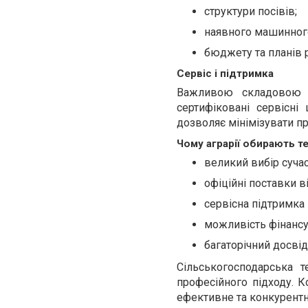
структури посівів;
наявного машинного
бюджету та планів 
Сервіс і підтримка
Важливою складовою р
сертифіковані сервісні
дозволяє мінімізувати пр
Чому аграрії обирають т
великий вибір сучас
офіційні поставки в
сервісна підтримка п
можливість фінансув
багаторічний досвід
Сільськогосподарська 
професійного підходу. К
ефективне та конкурентн