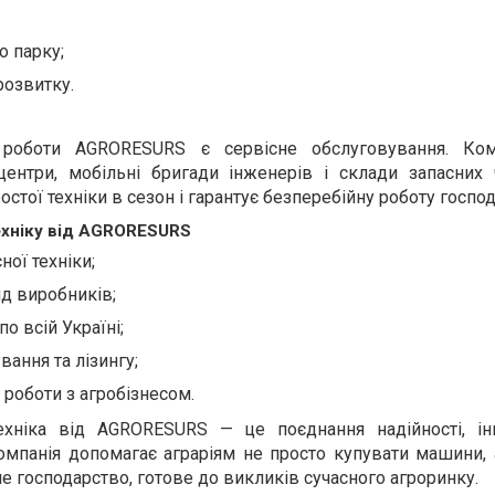
 парку;
розвитку.
оботи AGRORESURS є сервісне обслуговування. Ком
 центри, мобільні бригади інженерів і склади запасних 
остої техніки в сезон і гарантує безперебійну роботу господ
ехніку від AGRORESURS
ної техніки;
ід виробників;
о всій Україні;
ання та лізингу;
 роботи з агробізнесом.
техніка від AGRORESURS — це поєднання надійності, ін
омпанія допомагає аграріям не просто купувати машини, 
е господарство, готове до викликів сучасного агроринку.