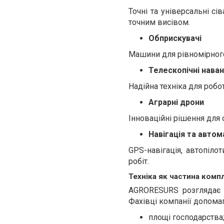
Точні та універсальні с
точним висівом.
Обприскувачі
Машини для рівномірного
Телескопічні нава
Надійна техніка для роб
Аграрні дрони
Інноваційні рішення для 
Навігація та автом
GPS-навігація, автопіло
робіт.
Техніка як частина комп
AGRORESURS розглядає т
Фахівці компанії допома
площі господарства