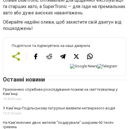
Оливи BlueTronic оптимальні для щоденної експлуатації
та старших авто, а SuperTronic — для їзди на преміальних
авто або дуже високих навантажень.
Обирайте надійні оливи, щоб захистити свій двигун від
пошкоджень!
Поділіться та підписуйтесь на наші джерела
Останні новини
Призначено службове розслідування пожежі на сміттєзвалищі у
Кам’янці
15:30,
Вчора
У Кам’янці-Подільському патрульні виявили нетверезого водія
15:21,
Вчора
На Камʼянеччині двоє жителів "подарували" шахраям 60 тисяч
гривень