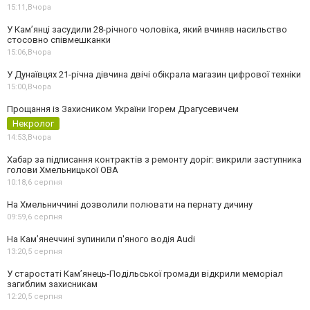
15:11,
Вчора
У Камʼянці засудили 28-річного чоловіка, який вчиняв насильство
стосовно співмешканки
15:06,
Вчора
У Дунаївцях 21-річна дівчина двічі обікрала магазин цифрової техніки
15:00,
Вчора
Прощання із Захисником України Ігорем Драгусевичем
Некролог
14:53,
Вчора
Хабар за підписання контрактів з ремонту доріг: викрили заступника
голови Хмельницької ОВА
10:18,
6 серпня
На Хмельниччині дозволили полювати на пернату дичину
09:59,
6 серпня
На Камʼянеччині зупинили п'яного водія Audi
13:20,
5 серпня
У старостаті Кам’янець-Подільської громади відкрили меморіал
загиблим захисникам
12:20,
5 серпня