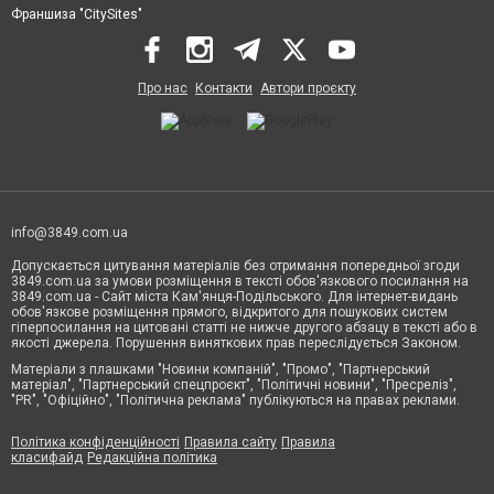
Франшиза "CitySites"
Про нас
Контакти
Автори проєкту
info@3849.com.ua
Допускається цитування матеріалів без отримання попередньої згоди
3849.com.ua за умови розміщення в тексті обов'язкового посилання на
3849.com.ua - Сайт міста Кам'янця-Подільського. Для інтернет-видань
обов'язкове розміщення прямого, відкритого для пошукових систем
гіперпосилання на цитовані статті не нижче другого абзацу в тексті або в
якості джерела. Порушення виняткових прав переслідується Законом.
Матеріали з плашками "Новини компаній", "Промо", "Партнерський
матеріал", "Партнерський спецпроєкт", "Політичні новини", "Пресреліз",
"PR", "Офіційно", "Політична реклама" публікуються на правах реклами.
Політика конфіденційності
Правила сайту
Правила
класифайд
Редакційна політика