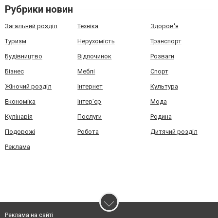
Рубрики новин
Загальний розділ
Техніка
Здоров'я
Туризм
Нерухомість
Транспорт
Будівництво
Відпочинок
Розваги
Бізнес
Меблі
Спорт
Жіночий розділ
Інтернет
Культура
Економіка
Інтер'єр
Мода
Кулінарія
Послуги
Родина
Подорожі
Робота
Дитячий розділ
Реклама
Реклама на сайті