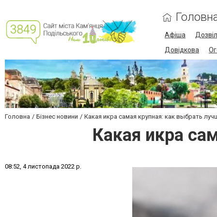
Головн
Афіша
Дозві
Довідкова
Ог
Головна
Бізнес новини
Какая икра самая крупная: как выбрать луч
Какая икра са
0
8
:
5
2
,
4
л
и
с
т
о
п
а
д
а
2
0
2
2
р
.