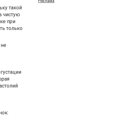
Реклама
ьку такой
в чистую
ке при
ть только
 не
егустации
орая
астолий
нок: