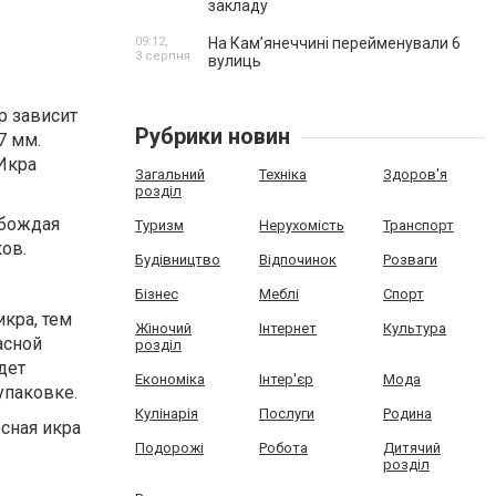
закладу
09:12,
На Камʼянеччині перейменували 6
3 серпня
вулиць
р зависит
Рубрики новин
7 мм.
 Икра
Загальний
Техніка
Здоров'я
розділ
обождая
Туризм
Нерухомість
Транспорт
ов.
Будівництво
Відпочинок
Розваги
Бізнес
Меблі
Спорт
кра, тем
Жіночий
Інтернет
Культура
асной
розділ
дет
Економіка
Інтер'єр
Мода
упаковке.
Кулінарія
Послуги
Родина
сная икра
Подорожі
Робота
Дитячий
розділ