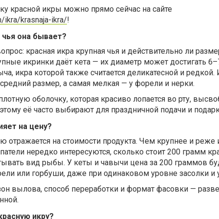
ку красной икры можно прямо сейчас на сайте
h/ikra/krasnaja-ikra/
!
— чья она бывает?
прос: красная икра крупная чья и действительно ли разме
пные икринки даёт кета — их диаметр может достигать 6–
ыча, икра которой также считается деликатесной и редкой.
средний размер, а самая мелкая — у форели и нерки.
 плотную оболочку, которая красиво лопается во рту, высв
тому её часто выбирают для праздничной подачи и подарк
ияет на цену?
 отражается на стоимости продукта. Чем крупнее и реже и
патели нередко интересуются, сколько стоит 200 грамм кр
тывать вид рыбы. У кеты и чавычи цена за 200 граммов бу
ели или горбуши, даже при одинаковом уровне засолки и 
зон вылова, способ переработки и формат фасовки — разве
нной.
красную икру?