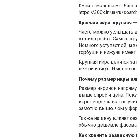
Купить маленькую баноч
https://300x.in.ua/ru/searc
Красная икра: крупная 
Часто можно услышать во
от вида рыбы. Самые кру
Немного уступает ей чав
горбуши и кижуча имеет 
Крупная икра ценится за
нежный вкус. Именно поэ
Почему размер икры вл
Размер икринок напрямую
выше спрос и цена. Поку
икры, и здесь важно учи
заметно выше, чем у фор
Также на цену влияет се
обычно дешевле фасова
Как хранить развесную 