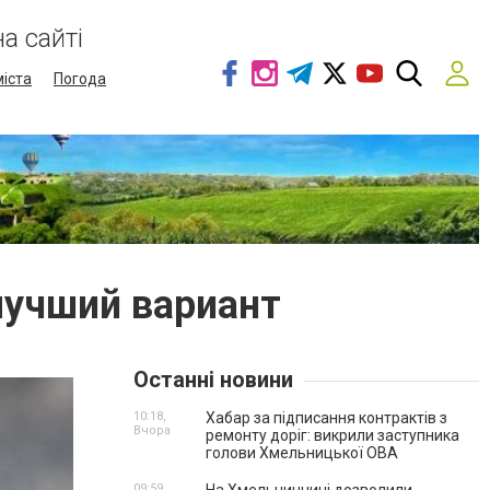
а сайті
міста
Погода
лучший вариант
Останні новини
10:18,
Хабар за підписання контрактів з
Вчора
ремонту доріг: викрили заступника
голови Хмельницької ОВА
09:59,