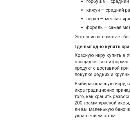
горбуша — средний
кижуч — средний р
нерка — мелкая, яр
форель — самая мел
Этот список помогает б
Где выгодно купить кра
Красную икру купить в 
площадки. Такой формат
продукт с доставкой при
покупке редких и крупны
Выбирая красную икру, в
икра традиционно принад
того, как хранить разве
200 грамм красной икры,
ли вы маленькую баночк
украшением стола.