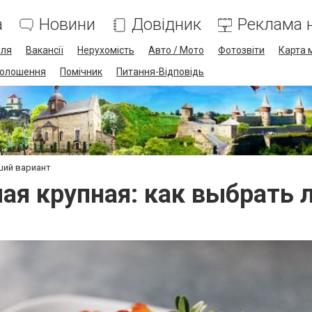
а
Новини
Довідник
Реклама н
лля
Вакансії
Нерухомість
Авто / Мото
Фотозвіти
Карта 
олошення
Помічник
Питання-Відповідь
ший вариант
мая крупная: как выбрать 