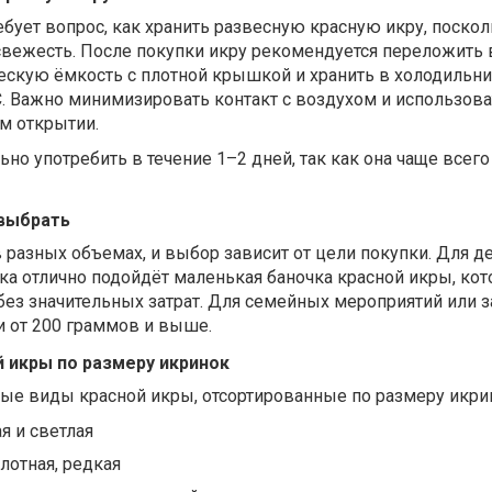
бует вопрос, как хранить развесную красную икру, поскол
свежесть. После покупки икру рекомендуется переложить 
ескую ёмкость с плотной крышкой и хранить в холодильни
°C. Важно минимизировать контакт с воздухом и использова
м открытии.
но употребить в течение 1–2 дней, так как она чаще всего
 выбрать
в разных объемах, и выбор зависит от цели покупки. Для д
а отлично подойдёт маленькая баночка красной икры, кот
без значительных затрат. Для семейных мероприятий или з
 от 200 граммов и выше.
 икры по размеру икринок
е виды красной икры, отсортированные по размеру икри
я и светлая
лотная, редкая