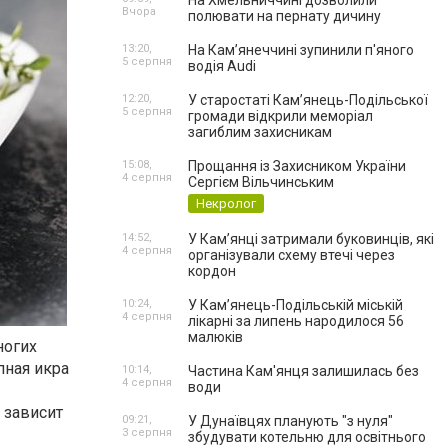
На Хмельниччині дозволили
Вчора
полювати на пернату дичину
13:20,
На Камʼянеччині зупинили п'яного
5 серпня
водія Audi
12:20,
У старостаті Кам’янець-Подільської
5 серпня
громади відкрили меморіал
загиблим захисникам
15:08,
Прощання із Захисником України
4 серпня
Сергієм Вільчинським
Некролог
14:52,
У Кам’янці затримали буковинців, які
4 серпня
організували схему втечі через
кордон
10:24,
У Кам’янець-Подільській міській
4 серпня
лікарні за липень народилося 56
малюків
ногих
пная икра
10:14,
Частина Кам'янця залишилась без
4 серпня
води
 зависит
09:21,
У Дунаївцях планують "з нуля"
3 серпня
збудувати котельню для освітнього