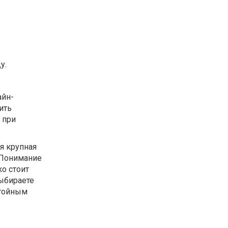
у.
айн-
ить
 при
я крупная
. Понимание
ко стоит
выбираете
стойным