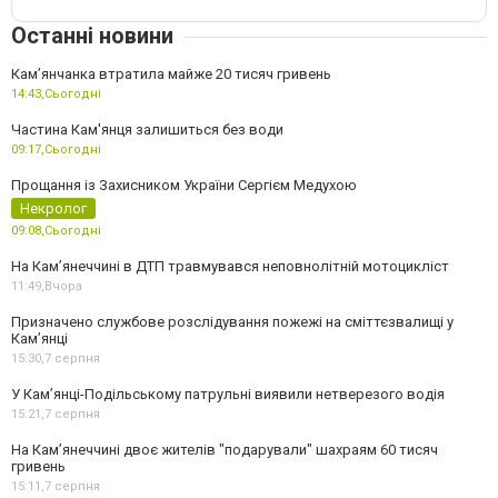
Останні новини
Камʼянчанка втратила майже 20 тисяч гривень
14:43,
Сьогодні
Частина Кам'янця залишиться без води
09:17,
Сьогодні
Прощання із Захисником України Сергієм Медухою
Некролог
09:08,
Сьогодні
На Кам’янеччині в ДТП травмувався неповнолітній мотоцикліст
11:49,
Вчора
Призначено службове розслідування пожежі на сміттєзвалищі у
Кам’янці
15:30,
7 серпня
У Кам’янці-Подільському патрульні виявили нетверезого водія
15:21,
7 серпня
На Камʼянеччині двоє жителів "подарували" шахраям 60 тисяч
гривень
15:11,
7 серпня