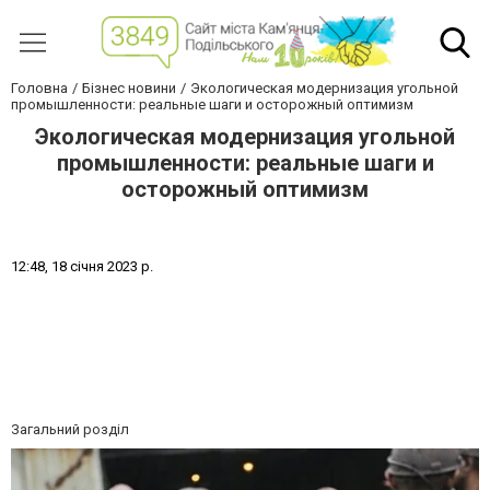
Головна
Бізнес новини
Экологическая модернизация угольной
промышленности: реальные шаги и осторожный оптимизм
Экологическая модернизация угольной
промышленности: реальные шаги и
осторожный оптимизм
1
2
:
4
8
,
1
8
с
і
ч
н
я
2
0
2
3
р
.
Загальний розділ