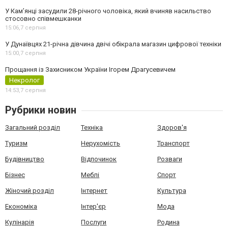
У Камʼянці засудили 28-річного чоловіка, який вчиняв насильство
стосовно співмешканки
15:06,
7 серпня
У Дунаївцях 21-річна дівчина двічі обікрала магазин цифрової техніки
15:00,
7 серпня
Прощання із Захисником України Ігорем Драгусевичем
Некролог
14:53,
7 серпня
Рубрики новин
Загальний розділ
Техніка
Здоров'я
Туризм
Нерухомість
Транспорт
Будівництво
Відпочинок
Розваги
Бізнес
Меблі
Спорт
Жіночий розділ
Інтернет
Культура
Економіка
Інтер'єр
Мода
Кулінарія
Послуги
Родина