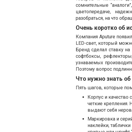
сомнительные “аналоги
цветопередаче, надеж
разобраться, на что обра
Очень коротко об и
Компания Aputure появи
LED-свет, который можно
Бренд сделал ставку на
софтбоксы, рефлекторы
узнаваемых производите
Поэтому вопрос подлинн
Что нужно знать об
Пять шагов, которые пом
Корпус и качество 
четкие крепления. 
выдают себя неров
Маркировка и серий
наклейки, таблички
кривые или шрифт “