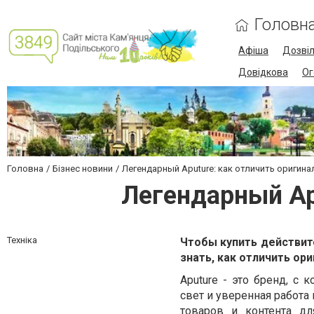
Головн
Афіша
Дозві
Довідкова
Ог
Головна
Бізнес новини
Легендарный Aputure: как отличить оригина
Легендарный Ap
Техніка
Чтобы купить действит
знать, как отличить ор
Aputure - это бренд, с
свет и уверенная работа
товаров и контента д