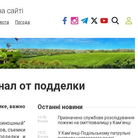
а сайті
міста
Погода
нал от подделки
Останні новини
мке, важно
15:30,
Призначено службове розслідування
Вчора
“киношный”
пожежі на сміттєзвалищі у Кам’янці
ров, съемки
15:21,
У Кам’янці-Подільському патрульні
одделки и
Вчора