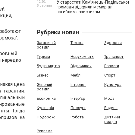
12:20,
У старостаті Кам’янець-Подільської
5 серпня
громади відкрили меморіал
ей,
загиблим захисникам
кции,
 работают
Рубрики новин
ормоза”,
Загальний
Техніка
Здоров'я
розділ
т ровный
Туризм
Нерухомість
Транспорт
и нередко
Будівництво
Відпочинок
Розваги
Бізнес
Меблі
Спорт
изкая цена
Жіночий
Інтернет
Культура
розділ
 гарантии.
игинальный
Економіка
Інтер'єр
Мода
зированные
Кулінарія
Послуги
Родина
нты. Тогда
рпризов на
Подорожі
Робота
Дитячий
розділ
Реклама