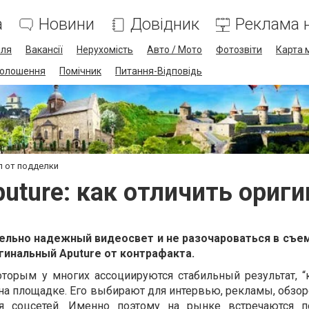
а
Новини
Довідник
Реклама н
лля
Вакансії
Нерухомість
Авто / Мото
Фотозвіти
Карта 
олошення
Помічник
Питання-Відповідь
л от подделки
uture: как отличить ориги
ельно надежный видеосвет и не разочароваться в съе
игинальный Aputure от контрафакта.
 которым у многих ассоциируются стабильный результат, 
 на площадке. Его выбирают для интервью, рекламы, обзо
ля соцсетей. Именно поэтому на рынке встречаются п