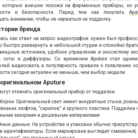
”, которые внешне похожи на фирменные приборы, но у
ности и безопасности. Перед тем как покупать
Apa
щать внимание, чтобы не нарваться на подделку.
стории бренда
лась как ответ на запрос видеографов: нужен был профес
 быстро развернуть в небольшой студии и спокойно брать
 мощные источники, удобное управление и экосистему акс
, соты и диффузоры. Со временем Aputure стал одни
лей видеосвета, а популярность привела к появлению ко
ости сегодня актуален не меньше, чем выбор модели.
 оригинальном Aputure
огут отличить оригинальный прибор от подделки:
сборки. Оригинальный свет имеет аккуратные стыки, ровн
Никаких люфтов, “скрипов” и хрупкого пластика. Подделки 
ными зазорами и дешевыми материалами.
ные данные. На устройстве и упаковке обычно присутств
 и идентификаторы. Если маркировка выглядит смазанной,
плывет”, это тревожный сигнал.