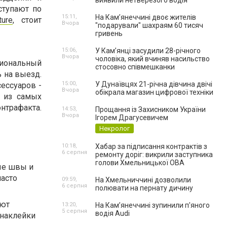
виявили нетверезого водія
ступают по
15:11,
На Камʼянеччині двоє жителів
ture
, стоит
Вчора
"подарували" шахраям 60 тисяч
гривень
15:06,
У Камʼянці засудили 28-річного
Вчора
чоловіка, який вчиняв насильство
сиональный
стосовно співмешканки
 на выезд.
15:00,
У Дунаївцях 21-річна дівчина двічі
ессуаров -
Вчора
обікрала магазин цифрової техніки
м из самых
нтрафакта.
14:53,
Прощання із Захисником України
Вчора
Ігорем Драгусевичем
Некролог
10:18,
Хабар за підписання контрактів з
6 серпня
ремонту доріг: викрили заступника
голови Хмельницької ОВА
ые швы и
часто
09:59,
На Хмельниччині дозволили
6 серпня
полювати на пернату дичину
уют
13:20,
На Камʼянеччині зупинили п'яного
5 серпня
водія Audi
 наклейки