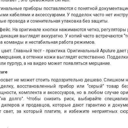
гинальные приборы поставляются с понятной документаци
ми кабелями и аксессуарами. У подделок часто нет инстру
ые провода и сомнительная упаковка без защиты.
фейс. На оригинале кнопки нажимаются четко, регуляторы
ндикация выглядят аккуратно. У копий часто встречаются “т
а команды и нестабильная работа режимов.
 цвет. Главный тест - практика. Оригинальный Aputure дае
 мерцания, а оттенки кожи выглядят естественно. Подделк
или пурпур, а на видео может появляться мерцание.
ture
свет не может стоить подозрительно дешево. Слишком н
дделку, восстановленный прибор или “серый” товар без
ощности, комплекта и аксессуаров, но в любом случае ор
 “на долго”. Чтобы снизить риск, выбирайте специали
 дилеров и продавцов, которые дают гарантию и докуме
т свет, за который платите, и избежите неприятных сю