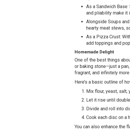
As a Sandwich Base: Sl
and pliability make it
Alongside Soups and S
hearty meat stews, soa
As a Pizza Crust: With
add toppings and pop i
Homemade Delight
One of the best things abou
or baking stone—just a pan
fragrant, and infinitely mor
Here’s a basic outline of ho
Mix flour, yeast, salt
Let it rise until doubl
Divide and roll into di
Cook each disc on a ho
You can also enhance the fla