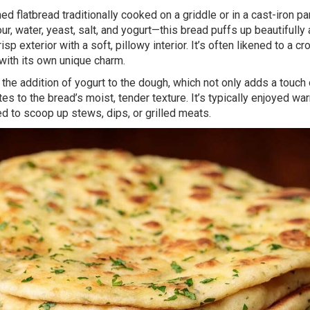
ed flatbread traditionally cooked on a griddle or in a cast-iron p
r, water, yeast, salt, and yogurt—this bread puffs up beautifully 
isp exterior with a soft, pillowy interior. It’s often likened to a cr
with its own unique charm.
the addition of yogurt to the dough, which not only adds a touch 
es to the bread’s moist, tender texture. It’s typically enjoyed wa
ed to scoop up stews, dips, or grilled meats.