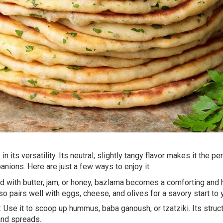
in its versatility. Its neutral, slightly tangy flavor makes it the p
anions. Here are just a few ways to enjoy it:
d with butter, jam, or honey, bazlama becomes a comforting and 
lso pairs well with eggs, cheese, and olives for a savory start to 
Use it to scoop up hummus, baba ganoush, or tzatziki. Its struc
 and spreads.