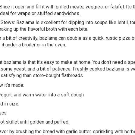
ice it open and fill it with grilled meats, veggies, or falafel. Its
 ideal for wraps or stuffed sandwiches.
tews: Bazlama is excellent for dipping into soups like lentil, to
king up the flavorful broth with each bite.
 a bit of creativity, bazlama can double as a quick, rustic pizza 
t under a broiler or in the oven.
t bazlama is that it’s easy to make at home. You don’t need a sp
, some yeast, and a bit of patience. Freshly cooked bazlama is w
e satisfying than store-bought flatbreads.
w it’s made:
, yogurt, and warm water into a soft dough.
ed in size.
scs.
t skillet until golden and puffed.
vor by brushing the bread with garlic butter, sprinkling with herb