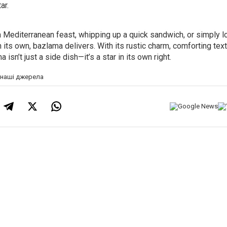
ar.
 Mediterranean feast, whipping up a quick sandwich, or simply lo
 its own, bazlama delivers. With its rustic charm, comforting text
a isn’t just a side dish—it’s a star in its own right.
а наші джерела