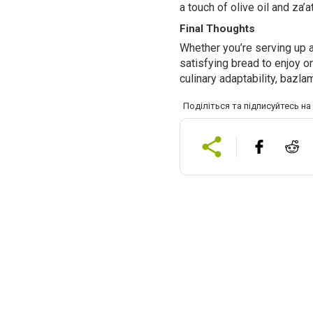
a touch of olive oil and za’at
Final Thoughts
Whether you’re serving up a
satisfying bread to enjoy on
culinary adaptability, bazlam
Поділіться та підписуйтесь н