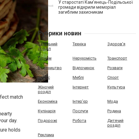
12:20,
У старостаті Кам’янець-Подільської
5 серпня
громади відкрили меморіал
загиблим захисникам
Рубрики новин
Загальний
Техніка
Здоров'я
розділ
Туризм
Нерухомість
Транспорт
Будівництво
Відпочинок
Розваги
Бізнес
Меблі
Спорт
Жіночий
Інтернет
Культура
розділ
erfect match
Економіка
Інтер'єр
Мода
Кулінарія
Послуги
Родина
hearty
your day.
Подорожі
Робота
Дитячий
розділ
ture holds
Реклама