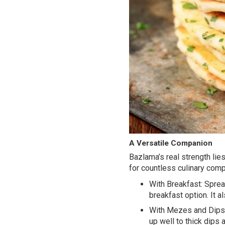
A Versatile Companion
Bazlama’s real strength lies 
for countless culinary comp
With Breakfast: Sprea
breakfast option. It a
With Mezes and Dips: 
up well to thick dips