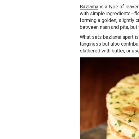
Bazlama
is a type of leaven
with simple ingredients—flou
forming a golden, slightly cr
between naan and pita, but 
What sets bazlama apart is 
tanginess but also contribut
slathered with butter, or us