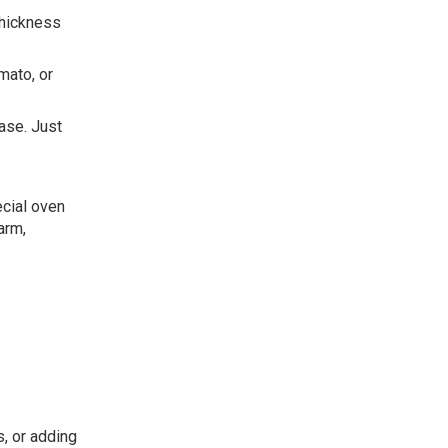
 thickness
mato, or
base. Just
ecial oven
arm,
s, or adding