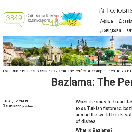
Головн
Афіша
Дозві
Довідкова
Ог
Головна
Бізнес новини
Bazlama: The Perfect Accompaniment to Your F
Bazlama: The Pe
10:31,
12 січня
When it comes to bread, few
Загальний розділ
to as Turkish flatbread, baz
around the world for its so
of dishes.
What is Bazlama?