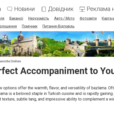
а
Новини
Довідник
Реклама н
лля
Вакансії
Нерухомість
Авто / Мото
Фотозвіти
Карта 
олошення
Помічник
Питання-Відповідь
avorite Dishes
rfect Accompaniment to Your
 options offer the warmth, flavor, and versatility of bazlama. Of
lama is a beloved staple in Turkish cuisine and is rapidly gaining
ft texture, subtle tang, and impressive ability to complement a wi