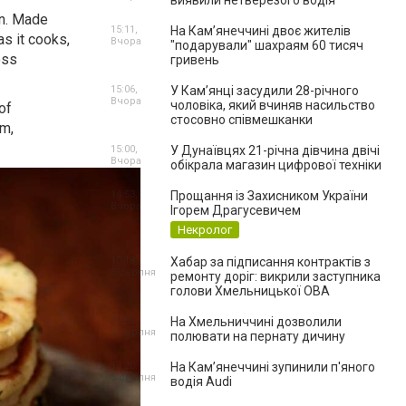
виявили нетверезого водія
an. Made
15:11,
На Камʼянеччині двоє жителів
as it cooks,
Вчора
"подарували" шахраям 60 тисяч
oss
гривень
15:06,
У Камʼянці засудили 28-річного
Вчора
чоловіка, який вчиняв насильство
of
стосовно співмешканки
rm,
15:00,
У Дунаївцях 21-річна дівчина двічі
Вчора
обікрала магазин цифрової техніки
14:53,
Прощання із Захисником України
Вчора
Ігорем Драгусевичем
Некролог
10:18,
Хабар за підписання контрактів з
6 серпня
ремонту доріг: викрили заступника
голови Хмельницької ОВА
09:59,
На Хмельниччині дозволили
6 серпня
полювати на пернату дичину
13:20,
На Камʼянеччині зупинили п'яного
5 серпня
водія Audi