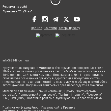
Реклама на сайті
Франшиза "CitySites"
Про нас
Контакти
Автори проєкту
info@3849.com.ua
Допускається цитування матеріалів без отримання попередньої згоди
3849.com.ua за умови розміщення в тексті обов'язкового посилання на
3849.com.ua - Сайт міста Кам'янця-Подільського. Для інтернет-видань
обов'язкове розміщення прямого, відкритого для пошукових систем
гіперпосилання на цитовані статті не нижче другого абзацу в тексті або в
якості джерела. Порушення виняткових прав переслідується Законом.
Матеріали з плашками "Новини компаній", "Промо", "Партнерський
матеріал", "Партнерський спецпроєкт", "Політичні новини", "Пресреліз",
"PR", "Офіційно", "Політична реклама" публікуються на правах реклами.
Політика конфіденційності
Правила сайту
Правила
класифайд
Редакційна політика