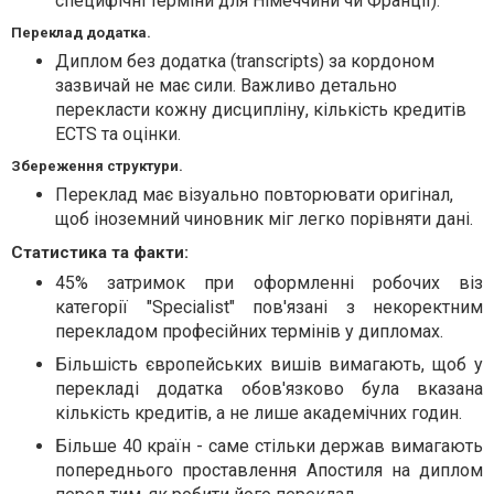
специфічні терміни для Німеччини чи Франції).
Переклад додатка.
Диплом без додатка (transcripts) за кордоном
зазвичай не має сили. Важливо детально
перекласти кожну дисципліну, кількість кредитів
ECTS та оцінки.
Збереження структури.
Переклад має візуально повторювати оригінал,
щоб іноземний чиновник міг легко порівняти дані.
Статистика та факти:
45% затримок при оформленні робочих віз
категорії "Specialist" пов'язані з некоректним
перекладом професійних термінів у дипломах.
Більшість європейських вишів вимагають, щоб у
перекладі додатка обов'язково була вказана
кількість кредитів, а не лише академічних годин.
Більше 40 країн - саме стільки держав вимагають
попереднього проставлення Апостиля на диплом