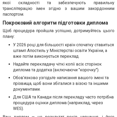
якої складності та забезпечують правильну
транслітерацію імен згідно з вашим закордонним
паспортом.
Покроковий алгоритм підготовки диплома
Щоб процедура пройшла успішно, дотримуйтесь цього
плану:
У 2026 році для більшості країн спочатку ставиться
штамп Апостиль у Міністерстві освіти України, а
вже потім виконується переклад.
Надайте перекладачу чіткі копії всіх сторінок
диплома та додатка (включаючи "корочку").
Обов’язково узгодьте написання вашого імені та
прізвища, щоб вони збігалися з візою та іншими
документами.
Для США та Канади після перекладу часто потрібна
процедура оцінки диплома (наприклад, через
WES).
Ваш диплом — це результат років навчання, і його