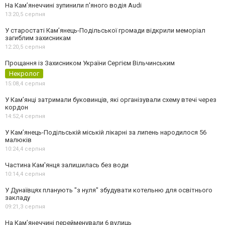
На Камʼянеччині зупинили п'яного водія Audi
13:20,
5 серпня
У старостаті Кам’янець-Подільської громади відкрили меморіал
загиблим захисникам
12:20,
5 серпня
Прощання із Захисником України Сергієм Вільчинським
Некролог
15:08,
4 серпня
У Кам’янці затримали буковинців, які організували схему втечі через
кордон
14:52,
4 серпня
У Кам’янець-Подільській міській лікарні за липень народилося 56
малюків
10:24,
4 серпня
Частина Кам'янця залишилась без води
10:14,
4 серпня
У Дунаївцях планують "з нуля" збудувати котельню для освітнього
закладу
09:21,
3 серпня
На Камʼянеччині перейменували 6 вулиць