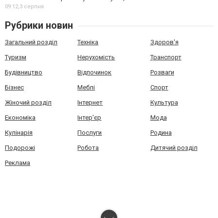
09:12,
3 серпня
Рубрики новин
Загальний розділ
Техніка
Здоров'я
Туризм
Нерухомість
Транспорт
Будівництво
Відпочинок
Розваги
Бізнес
Меблі
Спорт
Жіночий розділ
Інтернет
Культура
Економіка
Інтер'єр
Мода
Кулінарія
Послуги
Родина
Подорожі
Робота
Дитячий розділ
Реклама