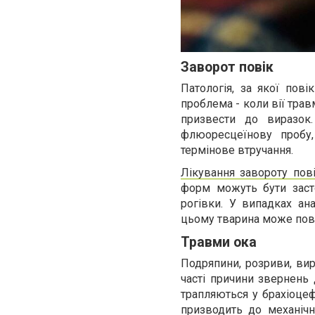
Заворот повік
Патологія, за якої пові
проблема - коли вії тра
призвести до виразок
флюоресцеїнову пробу,
термінове втручання.
Лікування завороту пов
форм можуть бути засто
рогівки. У випадках ана
цьому тварина може пов
Травми ока
Подряпини, розриви, вира
часті причини звернень 
трапляються у брахіоцеф
призводить до механічн