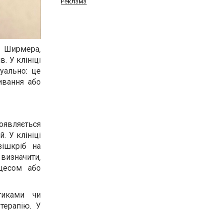
Реклама
 Ширмера,
. У клініці
уально: це
мивання або
оявляється
. У клініці
зішкріб на
 визначити,
оцесом або
тиками чи
терапію. У