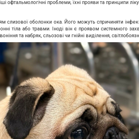
і офтальмологічні проблеми, їхні прояви та принципи ліку
ям слизової оболонки ока. Його можуть спричиняти інфекці
онні тіла або травми. Іноді він є проявом системного за
ніння та набряк, сльозові чи гнійні виділення, світлобоязнь