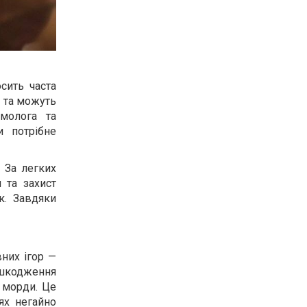
сить часта
я та можуть
молога та
и потрібне
 За легких
 та захист
к. Завдяки
вних ігор —
ушкодження
у морди. Це
ях негайно