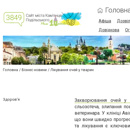
Головн
Афіша
Дозві
Довідкова
Ог
Головна
Бізнес новини
Лікування очей у тварин
Здоров'я
Захворювання очей у 
сльозотеча, злипання по
ветеринара. У клініці А
що вони швидко прогресу
та лікування є ключов