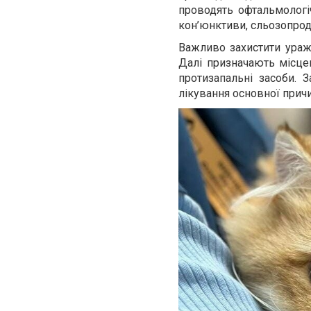
проводять офтальмологіч
кон’юнктиви, сльозопроду
Важливо захистити ураж
Далі призначають місцев
протизапальні засоби.
лікування основної причи