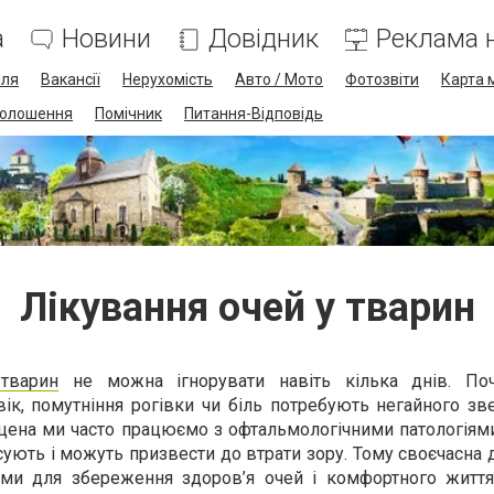
а
Новини
Довідник
Реклама н
лля
Вакансії
Нерухомість
Авто / Мото
Фотозвіти
Карта 
олошення
Помічник
Питання-Відповідь
Лікування очей у тварин
тварин
не можна ігнорувати навіть кілька днів. Поч
вік, помутніння рогівки чи біль потребують негайного з
віцена ми часто працюємо з офтальмологічними патологіям
ють і можуть призвести до втрати зору. Тому своєчасна 
ими для збереження здоров’я очей і комфортного життя