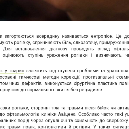
ки загортаються всередину називається ентропіон. Це до
вмують рогівку, спричиняють біль, сльозотечу, примруженн
. Для встановлення діагнозу проводять огляд офталь
 оцінюють ступінь ураження рогівки і визначають, ч
ік у тварин
залежить від ступеня проблеми та ураження.
совані тимчасові методи корекції, протизапальні схеми
томічних дефектів виконується хірургічна пластика пові
ернутися до нормального життя без рецидивів.
зки рогівки, сторонні тіла та травми після бійок чи акти
до офтальмологів клініки Авіцена. Особливо часто такі 
альних порід через опуклі очі та схильність до свербеж
их травм повік, кон’юнктиви й рогівки. У таких ситуаці