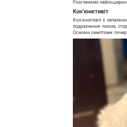
Розглянемо найпоширеніш
Кон’юнктивіт
Кон’юнктивіт є запаленн
подразнення пилом, стор
Основні симптоми: почерво