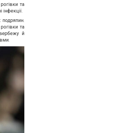
 рогівки та
 інфекції.
 подряпин.
 рогівки та
свербежу й
авми.