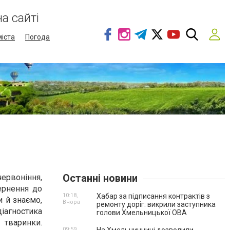
а сайті
міста
Погода
Останні новини
ервоніння,
вернення до
10:18,
Хабар за підписання контрактів з
и й знаємо,
Вчора
ремонту доріг: викрили заступника
діагностика
голови Хмельницької ОВА
 тваринки.
09:59,