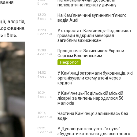
На Хмельниччині дозволили
вання.
Вчора
полювати на пернату дичину
13:20,
На Камʼянеччині зупинили п'яного
5 серпня
водія Audi
ї, алергія,
хворювання.
12:20,
У старостаті Кам’янець-Подільської
 і біль.
5 серпня
громади відкрили меморіал
загиблим захисникам
15:08,
Прощання із Захисником України
4 серпня
Сергієм Вільчинським
Некролог
14:52,
У Кам’янці затримали буковинців, які
4 серпня
організували схему втечі через
кордон
10:24,
У Кам’янець-Подільській міській
4 серпня
лікарні за липень народилося 56
малюків
10:14,
Частина Кам'янця залишилась без
4 серпня
води
09:21,
У Дунаївцях планують "з нуля"
3 серпня
збудувати котельню для освітнього