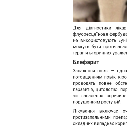
Для діагностики ліка
флуоресцеїнове фарбуванн
не використовують «уні
можуть бути протизапаль
терапія вторинних ураже
Блефарит
Запалення повік — одн
потовщенням повік, кіро
проводять повне обсте
паразитів, цитологію, п
чи запалення спричине
порушенням росту вій.
Лікування включає оч
протизапальними препар
складних випадках кориг