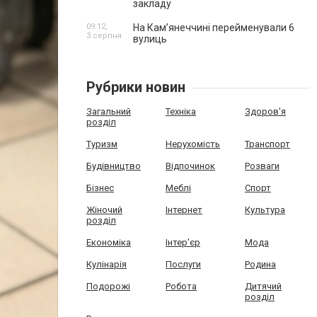
закладу
09:12,
На Камʼянеччині перейменували 6
3 серпня
вулиць
Рубрики новин
Загальний
Техніка
Здоров'я
розділ
Туризм
Нерухомість
Транспорт
Будівництво
Відпочинок
Розваги
Бізнес
Меблі
Спорт
Жіночий
Інтернет
Культура
розділ
Економіка
Інтер'єр
Мода
Кулінарія
Послуги
Родина
Подорожі
Робота
Дитячий
розділ