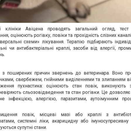
рі клініки Авіцена проводять загальний огляд, тест
я, оцінюють рогівку, повіки та прохідність слізних каналів
версальні схеми» лікування. Терапію підбирають індивід
ні чи антибактеріальні краплі, засоби від алергії, про
нь.
а з поширених причин звернень до ветеринара. Воно пр
чками, свербежем, гнійними виділеннями та злипанням вій
ження пухнастика: оцінюють стан повік, виконують 
еревіряють сльозовідведення та стан рогівки. Це дозволяє
не інфекцією, алергією, паразитами, аутоімунним пр
ищення повік, місцеві мазі або краплі з антибіо
атами, системні ліки, акарицидну або імуносупресивну 
уються супутні стани.