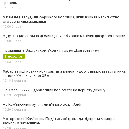
гривень
15:11,
Вчора
У Камʼянці засудили 28-річного чоловіка, який вчиняв насильство
стосовно співмешканки
15:06,
Вчора
У Дунаївцях 21-річна дівчина двічі обікрала магазин цифрової техніки
15:00,
Вчора
Прощання із Захисником України Ігорем Драгусевичем
Некролог
14:53,
Вчора
Хабар за підписання контрактів з ремонту доріг: викрили заступника
голови Хмельницької ОВА
10:18,
6 серпня
На Хмельниччині дозволили полювати на пернату дичину
09:59,
6 серпня
На Камʼянеччині зупинили п'яного водія Audi
13:20,
5 серпня
У старостаті Кам’янець-Подільської громади відкрили меморіал
загиблим захисникам
12:20,
5 серпня