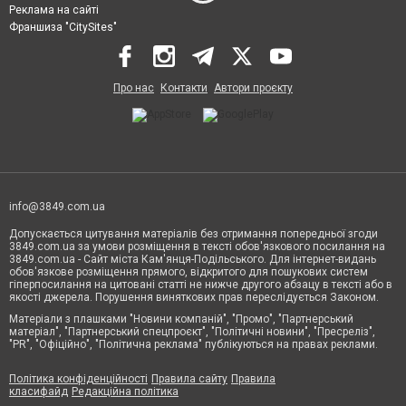
Реклама на сайті
Франшиза "CitySites"
Про нас
Контакти
Автори проєкту
info@3849.com.ua
Допускається цитування матеріалів без отримання попередньої згоди
3849.com.ua за умови розміщення в тексті обов'язкового посилання на
3849.com.ua - Сайт міста Кам'янця-Подільського. Для інтернет-видань
обов'язкове розміщення прямого, відкритого для пошукових систем
гіперпосилання на цитовані статті не нижче другого абзацу в тексті або в
якості джерела. Порушення виняткових прав переслідується Законом.
Матеріали з плашками "Новини компаній", "Промо", "Партнерський
матеріал", "Партнерський спецпроєкт", "Політичні новини", "Пресреліз",
"PR", "Офіційно", "Політична реклама" публікуються на правах реклами.
Політика конфіденційності
Правила сайту
Правила
класифайд
Редакційна політика