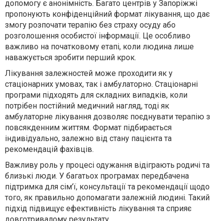
допомогу є анонімність. Багато центрів у Запоріжжі
пропонують конфіденційний формат лікування, що дає
змогу розпочати терапію без страху осуду або
розголошення особистої інформації. Це особливо
важливо на початковому етапі, коли людина лише
наважується зробити перший крок.
Лікування залежностей може проходити як у
стаціонарних умовах, так і амбулаторно. Стаціонарні
програми підходять для складних випадків, коли
потрібен постійний медичний нагляд, тоді як
амбулаторне лікування дозволяє поєднувати терапію з
повсякденним життям. Формат підбирається
індивідуально, залежно від стану пацієнта та
рекомендацій фахівців.
Важливу роль у процесі одужання відіграють родичі та
близькі люди. У багатьох програмах передбачена
підтримка для сім’ї, консультації та рекомендації щодо
того, як правильно допомагати залежній людині. Такий
підхід підвищує ефективність лікування та сприяє
довготривалому результату.