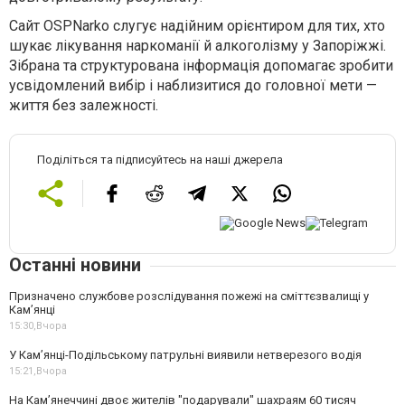
Сайт OSPNarko слугує надійним орієнтиром для тих, хто
шукає лікування наркоманії й алкоголізму у Запоріжжі.
Зібрана та структурована інформація допомагає зробити
усвідомлений вибір і наблизитися до головної мети —
життя без залежності.
Поділіться та підписуйтесь на наші джерела
Останні новини
Призначено службове розслідування пожежі на сміттєзвалищі у
Кам’янці
15:30,
Вчора
У Кам’янці-Подільському патрульні виявили нетверезого водія
15:21,
Вчора
На Камʼянеччині двоє жителів "подарували" шахраям 60 тисяч