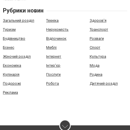
Рубрики новин
Загальний розділ
Техніка
Здоров'я
Туризм
Нерухомість
Транспорт
Будівництво
Відпочинок
Розваги
Бізнес
Меблі
Спорт
Жіночий розділ
Інтернет
Культура
Економіка
Інтер'єр
Мода
Кулінарія
Послуги
Родина
Подорожі
Робота
Дитячий розділ
Реклама