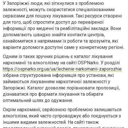
У Запоріжжі люди, які зіткнулися з проблемою
залежності, можуть скористатися спеціалізованими
сервісами для пошуку лікування. Такі ресурси створені
для того, щоб спростити доступ до перевіреної
інформації про медичні та реабілітаційні заклади. Вони
допомагають швидко знайти контакти центрів,
ознайомитися з напрямами їх роботи та зрозуміти, які
варіанти допомоги доступні саме у конкретному регіоні.
Одним із таких зручних рішень є каталог лікування
наркоманії та алкоголізму на сайті OSPNarko. У розділі
https://ospnarko.org.ua/ua/lechenie-narkomanii-zaporozhie
зібрана структурована інформація про установи, які
займаються лікуванням наркотичної залежності у
Запоріжжі. Каталог дозволяє порівнювати пропозиції,
дізнаватися про формати лікування та обирати
оптимальний шлях до одужання.
Окрім наркоманії, серйозною проблемою залишається
алкоголізм, який часто супроводжує або поєднується з
іншими видами залежностей. На сайті також