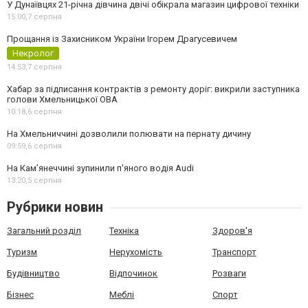
У Дунаївцях 21-річна дівчина двічі обікрала магазин цифрової техніки
15:00,
7 серпня
Прощання із Захисником України Ігорем Драгусевичем
Некролог
14:53,
7 серпня
Хабар за підписання контрактів з ремонту доріг: викрили заступника
голови Хмельницької ОВА
10:18,
6 серпня
На Хмельниччині дозволили полювати на пернату дичину
09:59,
6 серпня
На Камʼянеччині зупинили п'яного водія Audi
13:20,
5 серпня
Рубрики новин
Загальний розділ
Техніка
Здоров'я
Туризм
Нерухомість
Транспорт
Будівництво
Відпочинок
Розваги
Бізнес
Меблі
Спорт