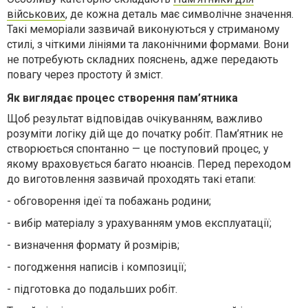
військових
, де кожна деталь має символічне значення.
Такі меморіали зазвичай виконуються у стриманому
стилі, з чіткими лініями та лаконічними формами. Вони
не потребують складних пояснень, адже передають
повагу через простоту й зміст.
Як виглядає процес створення пам’ятника
Щоб результат відповідав очікуванням, важливо
розуміти логіку дій ще до початку робіт. Пам’ятник не
створюється спонтанно — це поступовий процес, у
якому враховується багато нюансів. Перед переходом
до виготовлення зазвичай проходять такі етапи:
-
обговорення ідеї та побажань родини;
-
вибір матеріалу з урахуванням умов експлуатації;
-
визначення формату й розмірів;
-
погодження написів і композиції;
-
підготовка до подальших робіт.