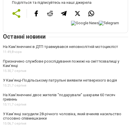
Поділіться та підписуйтесь на наші джерела
Останні новини
На Кам’янеччині в ДТП травмувався неповнолітній мотоцикліст
11:49,
Вчора
Призначено службове розслідування пожежі на сміттєзвалищі у
Кам’янці
15:30,
7 серпня
У Кам’янці-Подільському патрульні виявили нетверезого водія
15:21,
7 серпня
На Камʼянеччині двоє жителів "подарували" шахраям 60 тисяч
гривень
15:11,
7 серпня
У Камʼянці засудили 28-річного чоловіка, який вчиняв насильство
стосовно співмешканки
15:06,
7 серпня