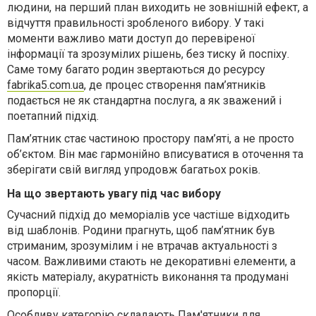
людини, на перший план виходить не зовнішній ефект, а
відчуття правильності зробленого вибору. У такі
моменти важливо мати доступ до перевіреної
інформації та зрозумілих рішень, без тиску й поспіху.
Саме тому багато родин звертаються до ресурсу
fabrika5.com.ua
, де процес створення пам’ятників
подається не як стандартна послуга, а як зважений і
поетапний підхід.
Пам’ятник стає частиною простору пам’яті, а не просто
об’єктом. Він має гармонійно вписуватися в оточення та
зберігати свій вигляд упродовж багатьох років.
На що звертають увагу під час вибору
Сучасний підхід до меморіалів усе частіше відходить
від шаблонів. Родини прагнуть, щоб пам’ятник був
стриманим, зрозумілим і не втрачав актуальності з
часом. Важливими стають не декоративні елементи, а
якість матеріалу, акуратність виконання та продумані
пропорції.
Особливу категорію складають
Пам'ятники для