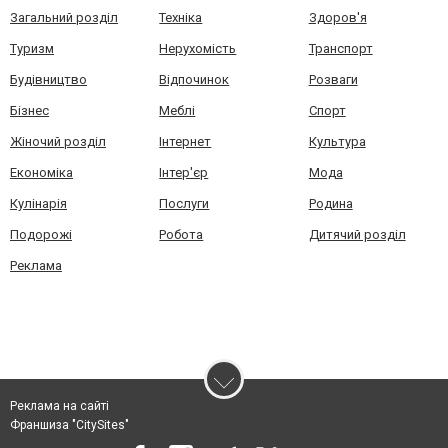
Загальний розділ
Техніка
Здоров'я
Туризм
Нерухомість
Транспорт
Будівництво
Відпочинок
Розваги
Бізнес
Меблі
Спорт
Жіночий розділ
Інтернет
Культура
Економіка
Інтер'єр
Мода
Кулінарія
Послуги
Родина
Подорожі
Робота
Дитячий розділ
Реклама
Реклама на сайті
Франшиза "CitySites"