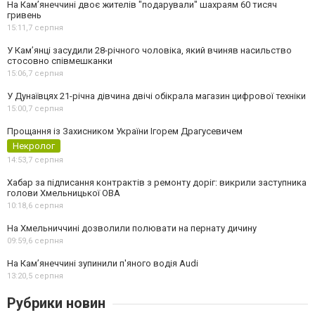
На Камʼянеччині двоє жителів "подарували" шахраям 60 тисяч
гривень
15:11,
7 серпня
У Камʼянці засудили 28-річного чоловіка, який вчиняв насильство
стосовно співмешканки
15:06,
7 серпня
У Дунаївцях 21-річна дівчина двічі обікрала магазин цифрової техніки
15:00,
7 серпня
Прощання із Захисником України Ігорем Драгусевичем
Некролог
14:53,
7 серпня
Хабар за підписання контрактів з ремонту доріг: викрили заступника
голови Хмельницької ОВА
10:18,
6 серпня
На Хмельниччині дозволили полювати на пернату дичину
09:59,
6 серпня
На Камʼянеччині зупинили п'яного водія Audi
13:20,
5 серпня
Рубрики новин