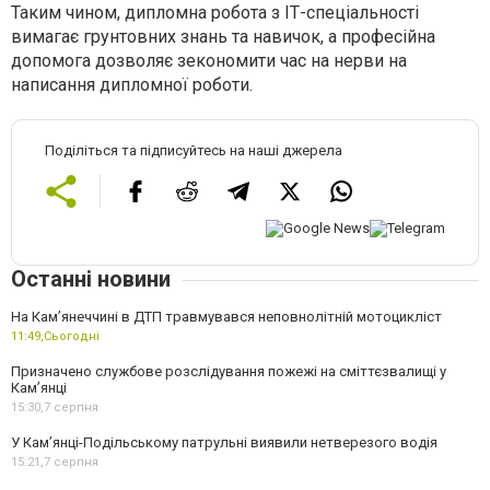
Таким чином, дипломна робота з ІТ-спеціальності
вимагає грунтовних знань та навичок, а професійна
допомога дозволяє зекономити час на нерви на
написання дипломної роботи.
Поділіться та підписуйтесь на наші джерела
Останні новини
На Кам’янеччині в ДТП травмувався неповнолітній мотоцикліст
11:49,
Сьогодні
Призначено службове розслідування пожежі на сміттєзвалищі у
Кам’янці
15:30,
7 серпня
У Кам’янці-Подільському патрульні виявили нетверезого водія
15:21,
7 серпня