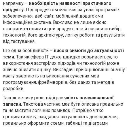
напрямку –
необхідність наявності практичного
продукту.
Під продуктом мається на увазі програмне
забезпечення, веб-сайт, мобільний додаток чи
інформаційна система. Важливо не лише якісно
створити та описати цей продукт, але й пояснити вибір
технологій, його архітектуру, логіку роботи та результати
від тестування.
Ще одна особливість –
високі вимоги до актуальності
теми
. Так як сфера ІТ дуже швидко розвивається, то
використання застарілих підходів чи технологій може
значно знизити оцінку. Викладачі при оцінюванні значну
увагу звертають на виконання сучасних мов
програмування, фреймворків, баз даних та методів
розробки.
Також велику роль відіграє
якість пояснювальної
записки.
Текстова частина має бути описана правильно
та не містити логічних помилок. Потрібно чітко
прописати мету, завдання, актуальність дослідження,
правильно оформити схеми, таблиці та діаграми.