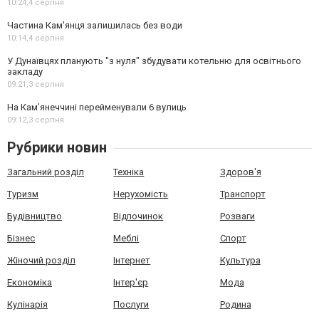
10:24,
4 серпня
Частина Кам'янця залишилась без води
10:14,
4 серпня
У Дунаївцях планують "з нуля" збудувати котельню для освітнього
закладу
09:21,
3 серпня
На Камʼянеччині перейменували 6 вулиць
09:12,
3 серпня
Рубрики новин
Загальний розділ
Техніка
Здоров'я
Туризм
Нерухомість
Транспорт
Будівництво
Відпочинок
Розваги
Бізнес
Меблі
Спорт
Жіночий розділ
Інтернет
Культура
Економіка
Інтер'єр
Мода
Кулінарія
Послуги
Родина