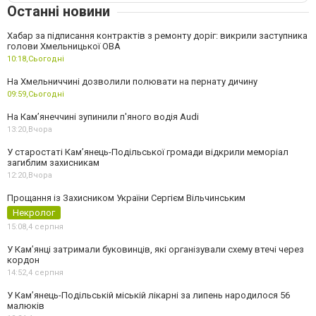
Останні новини
Хабар за підписання контрактів з ремонту доріг: викрили заступника
голови Хмельницької ОВА
10:18,
Сьогодні
На Хмельниччині дозволили полювати на пернату дичину
09:59,
Сьогодні
На Камʼянеччині зупинили п'яного водія Audi
13:20,
Вчора
У старостаті Кам’янець-Подільської громади відкрили меморіал
загиблим захисникам
12:20,
Вчора
Прощання із Захисником України Сергієм Вільчинським
Некролог
15:08,
4 серпня
У Кам’янці затримали буковинців, які організували схему втечі через
кордон
14:52,
4 серпня
У Кам’янець-Подільській міській лікарні за липень народилося 56
малюків