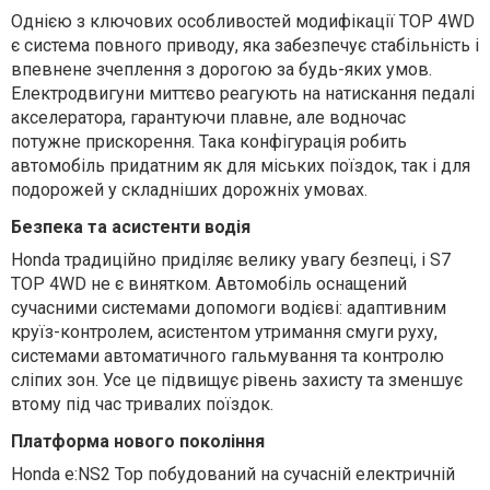
Однією з ключових особливостей модифікації TOP 4WD
є система повного приводу, яка забезпечує стабільність і
впевнене зчеплення з дорогою за будь-яких умов.
Електродвигуни миттєво реагують на натискання педалі
акселератора, гарантуючи плавне, але водночас
потужне прискорення. Така конфігурація робить
автомобіль придатним як для міських поїздок, так і для
подорожей у складніших дорожніх умовах.
Безпека та асистенти водія
Honda традиційно приділяє велику увагу безпеці, і S7
TOP 4WD не є винятком. Автомобіль оснащений
сучасними системами допомоги водієві: адаптивним
круїз-контролем, асистентом утримання смуги руху,
системами автоматичного гальмування та контролю
сліпих зон. Усе це підвищує рівень захисту та зменшує
втому під час тривалих поїздок.
Платформа нового покоління
Honda e:NS2 Top побудований на сучасній електричній