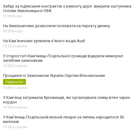
Хабар за підписання контрактів з ремонту доріг: викрили заступника
голови Хмельницької ОВА
10:18,
Вчора
На Хмельниччині дозволили полювати на пернату дичину
09:59,
Вчора
На Камʼянеччині зупинили п'яного водія Audi
13:20,
5 серпня
У старостаті Кам’янець-Подільської громади відкрили меморіал
загиблим захисникам
12:20,
5 серпня
Прощання із Захисником України Сергієм Вільчинським
Некролог
15:08,
4 серпня
У Кам’янці затримали буковинців, які організували схему втечі через
кордон
14:52,
4 серпня
У Кам’янець-Подільській міській лікарні за липень народилося 56
малюків
10:24,
4 серпня