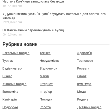
Частина Кам'янця залишилась без води
10:14,
4 серпня
У Дунаївцях планують "з нуля" збудувати котельню для освітнього
закладу
09:21,
3 серпня
На Камʼянеччині перейменували 6 вулиць
09:12,
3 серпня
Рубрики новин
Загальний розділ
Техніка
Здоров'я
Туризм
Нерухомість
Транспорт
Будівництво
Відпочинок
Розваги
Бізнес
Меблі
Спорт
Жіночий розділ
Інтернет
Культура
Економіка
Інтер'єр
Мода
Кулінарія
Послуги
Родина
Подорожі
Робота
Дитячий розділ