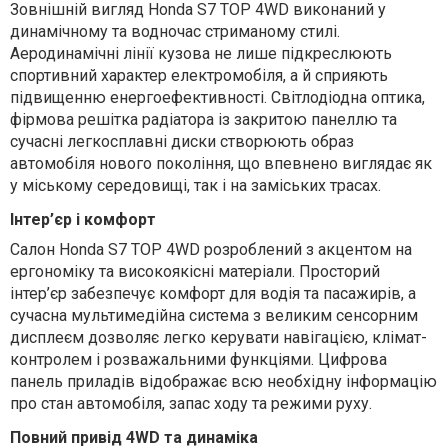
Зовнішній вигляд Honda S7 TOP 4WD виконаний у
динамічному та водночас стриманому стилі.
Аеродинамічні лінії кузова не лише підкреслюють
спортивний характер електромобіля, а й сприяють
підвищенню енергоефективності. Світлодіодна оптика,
фірмова решітка радіатора із закритою панеллю та
сучасні легкосплавні диски створюють образ
автомобіля нового покоління, що впевнено виглядає як
у міському середовищі, так і на заміських трасах.
Інтер’єр і комфорт
Салон Honda S7 TOP 4WD розроблений з акцентом на
ергономіку та високоякісні матеріали. Просторий
інтер’єр забезпечує комфорт для водія та пасажирів, а
сучасна мультимедійна система з великим сенсорним
дисплеєм дозволяє легко керувати навігацією, клімат-
контролем і розважальними функціями. Цифрова
панель приладів відображає всю необхідну інформацію
про стан автомобіля, запас ходу та режими руху.
Повний привід 4WD та динаміка