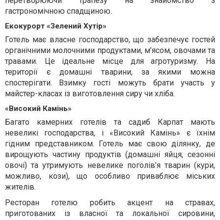
перетворюючи трапезу на знайомство з
гастрономічною спадщиною.
Екокурорт «Зелений Хутір»
Готель має власне господарство, що забезпечує гостей
органічними молочними продуктами, м’ясом, овочами та
травами. Це ідеальне місце для агротуризму. На
території є домашні тварини, за якими можна
спостерігати. Взимку гості можуть брати участь у
майстер-класах із виготовлення сиру чи хліба.
«Високий Камінь»
Багато камерних готелів та садиб Карпат мають
невеликі господарства, і «Високий Камінь» є їхнім
гідним представником. Готель має свою ділянку, де
вирощують частину продуктів (домашні яйця, сезонні
овочі) та утримують невелике поголів’я тварин (кури,
можливо, кози), що особливо приваблює міських
жителів.
Ресторан готелю робить акцент на стравах,
приготованих із власної та локальної сировини,