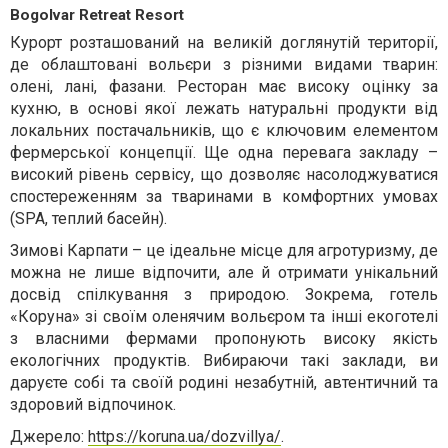
Bogolvar Retreat Resort
Курорт розташований на великій доглянутій території,
де облаштовані вольєри з різними видами тварин:
олені, лані, фазани. Ресторан має високу оцінку за
кухню, в основі якої лежать натуральні продукти від
локальних постачальників, що є ключовим елементом
фермерської концепції. Ще одна перевага закладу –
високий рівень сервісу, що дозволяє насолоджуватися
спостереженням за тваринами в комфортних умовах
(SPA, теплий басейн).
Зимові Карпати – це ідеальне місце для агротуризму, де
можна не лише відпочити, але й отримати унікальний
досвід спілкування з природою. Зокрема, готель
«Коруна» зі своїм оленячим вольєром та інші екоготелі
з власними фермами пропонують високу якість
екологічних продуктів. Вибираючи такі заклади, ви
даруєте собі та своїй родині незабутній, автентичний та
здоровий відпочинок.
Джерело:
https://koruna.ua/dozvillya/
.