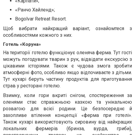
«Карпати»;
«Ранчо Хайленд»;
Bogolvar Retreat Resort.
Щоб вибрати найкращий варіант, ознайомтеся з
особливостями кожного з них.
Готель «Коруна»
На території готелю функціонує оленяча ферма. Тут гості
можуть погодувати тварин з рук, відвідати екскурсію з
цікавими історіями. Також є чудова змога зробити
атмосферні фото, особливо якщо відпочиваєте з дітьми.
Тут кухарі беруть частину продуктів для приготування
страв у ресторані готелю.
Взимку, коли гори вкриті снігом, спостереження за
оленями стає справжньою казкою та унікальною
розвагою для всієї родини. Це безпосереднє й
захопливе втілення концепції «ферма при готелі».
Також кухарі використовують сировину від найкращих
локальних фермерів (бринза, вурда, гриби),