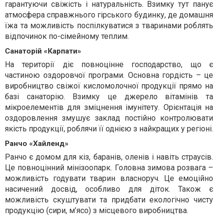
гарантуючи свіжість і натуральність. Взимку тут панує
атмосфера справжнього гірського будинку, де домашня
їжа та можливість поспілкуватися з тваринами роблять
відпочинок по-сімейному теплим.
Санаторій «Карпати»
На території діє повноцінне господарство, що є
частиною оздоровчої програми. Основна гордість – це
виробництво свіжої кисломолочної продукції прямо на
базі санаторію. Взимку це джерело вітамінів та
мікроелементів для зміцнення імунітету. Орієнтація на
оздоровлення змушує заклад постійно контролювати
якість продукції, роблячи її однією з найкращих у регіоні.
Ранчо «Хайленд»
Ранчо є домом для кіз, баранів, оленів і навіть страусів.
Це повноцінний мінізоопарк. Головна зимова розвага –
можливість годувати тварин власноруч. Це емоційно
насичений досвід, особливо для діток. Також є
можливість скуштувати та придбати екологічно чисту
продукцію (сири, м’ясо) з місцевого виробництва.