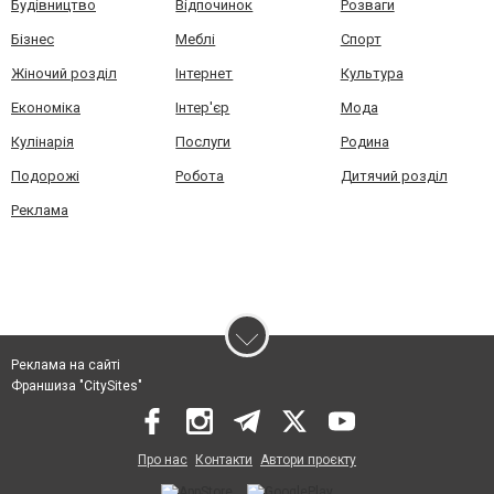
Будівництво
Відпочинок
Розваги
Бізнес
Меблі
Спорт
Жіночий розділ
Інтернет
Культура
Економіка
Інтер'єр
Мода
Кулінарія
Послуги
Родина
Подорожі
Робота
Дитячий розділ
Реклама
Реклама на сайті
Франшиза "CitySites"
Про нас
Контакти
Автори проєкту