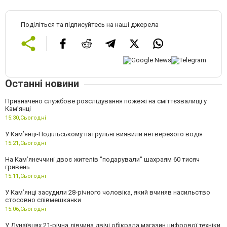
Поділіться та підписуйтесь на наші джерела
Останні новини
Призначено службове розслідування пожежі на сміттєзвалищі у
Кам’янці
15:30,
Сьогодні
У Кам’янці-Подільському патрульні виявили нетверезого водія
15:21,
Сьогодні
На Камʼянеччині двоє жителів "подарували" шахраям 60 тисяч
гривень
15:11,
Сьогодні
У Камʼянці засудили 28-річного чоловіка, який вчиняв насильство
стосовно співмешканки
15:06,
Сьогодні
У Дунаївцях 21-річна дівчина двічі обікрала магазин цифрової техніки