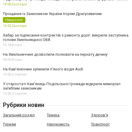
15:00,
Сьогодні
Прощання із Захисником України Ігорем Драгусевичем
Некролог
14:53,
Сьогодні
Хабар за підписання контрактів з ремонту доріг: викрили заступника
голови Хмельницької ОВА
10:18,
Вчора
На Хмельниччині дозволили полювати на пернату дичину
09:59,
Вчора
На Камʼянеччині зупинили п'яного водія Audi
13:20,
5 серпня
У старостаті Кам’янець-Подільської громади відкрили меморіал
загиблим захисникам
12:20,
5 серпня
Рубрики новин
Загальний розділ
Техніка
Здоров'я
Туризм
Нерухомість
Транспорт