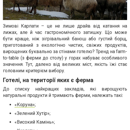
Зимові Карпати – це не лише драйв від катання на
лижах, але й час гастрономічного затишку. Що може
бути краще, ніж зігрівальний банош або густий борщ,
приготований з екологічно чистих, свіжих продуктів,
вирощених буквально за стінами готелю? Тренд на farm-
to-table (з ферми до столу) у горах набуває особливого
значення. Тут, далеко від великих міст, якість їжі стає
головним критерієм вибору.
Готелі, на території яких є ферма
До списку найкращих закладів, які вирощують
натуральні продукти й тримають ферми, належать такі:
«Коруна»
;
«Зелений Хутір»;
«Високий Камінь»;