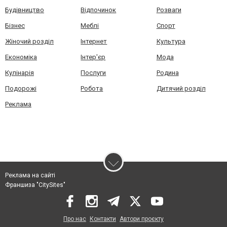
Будівництво
Відпочинок
Розваги
Бізнес
Меблі
Спорт
Жіночий розділ
Інтернет
Культура
Економіка
Інтер'єр
Мода
Кулінарія
Послуги
Родина
Подорожі
Робота
Дитячий розділ
Реклама
Реклама на сайті
Франшиза "CitySites"
Про нас
Контакти
Автори проєкту