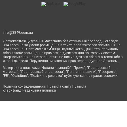
info@3849.com.ua
Допускається цитування матеріалів без отримання попередньої згоди
3849.com.ua за умови розміщення в тексті обов'язкового посилання на
3849.com.ua - Сайт міста Кам'янця-Подільського. Для інтернет-видань
обов'язкове розміщення прямого, відкритого для пошукових систем
гіперпосилання на цитовані статті не нижче другого абзацу в тексті або в
якості джерела. Порушення виняткових прав переслідується Законом.
Матеріали з плашками "Новини компаній", "Промо", "Партнерський
матеріал", "Партнерський спецпроєкт", "Політичні новини", "Пресреліз",
"PR", "Офіційно", "Політична реклама" публікуються на правах реклами.
Політика конфіденційності
Правила сайту
Правила
класифайд
Редакційна політика