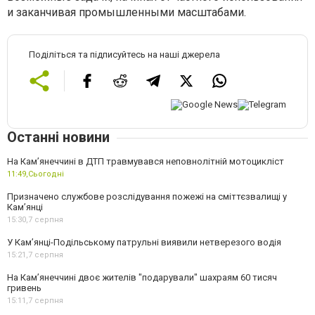
и заканчивая промышленными масштабами.
Поділіться та підписуйтесь на наші джерела
Останні новини
На Кам’янеччині в ДТП травмувався неповнолітній мотоцикліст
11:49,
Сьогодні
Призначено службове розслідування пожежі на сміттєзвалищі у
Кам’янці
15:30,
7 серпня
У Кам’янці-Подільському патрульні виявили нетверезого водія
15:21,
7 серпня
На Камʼянеччині двоє жителів "подарували" шахраям 60 тисяч
гривень
15:11,
7 серпня