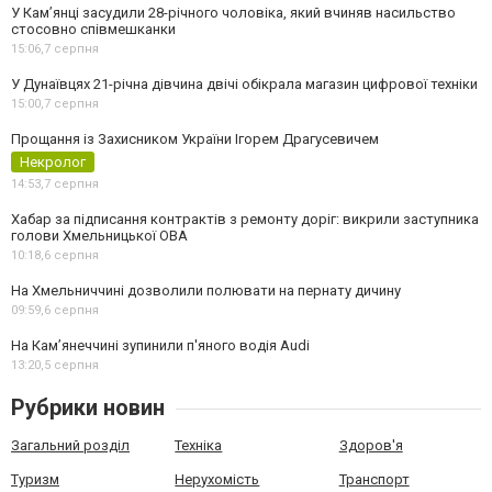
У Камʼянці засудили 28-річного чоловіка, який вчиняв насильство
стосовно співмешканки
15:06,
7 серпня
У Дунаївцях 21-річна дівчина двічі обікрала магазин цифрової техніки
15:00,
7 серпня
Прощання із Захисником України Ігорем Драгусевичем
Некролог
14:53,
7 серпня
Хабар за підписання контрактів з ремонту доріг: викрили заступника
голови Хмельницької ОВА
10:18,
6 серпня
На Хмельниччині дозволили полювати на пернату дичину
09:59,
6 серпня
На Камʼянеччині зупинили п'яного водія Audi
13:20,
5 серпня
Рубрики новин
Загальний розділ
Техніка
Здоров'я
Туризм
Нерухомість
Транспорт