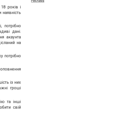
Реклама
18 років і
и наявність
, потрібно
диві дані.
ня акаунта
ісланий на
ку потрібно
поповнення
ість із них
вжні гроші
ію та інші
обити свій