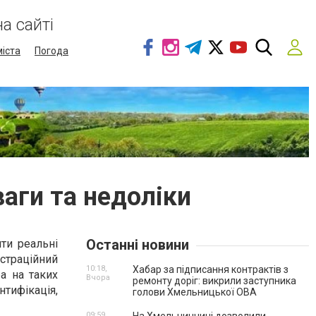
а сайті
міста
Погода
ваги та недоліки
Останні новини
ити реальні
нстраційний
10:18,
Хабар за підписання контрактів з
а на таких
Вчора
ремонту доріг: викрили заступника
нтифікація,
голови Хмельницької ОВА
09:59,