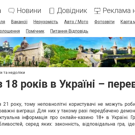
а
Новини
Довідник
Реклама н
лля
Вакансії
Нерухомість
Авто / Мото
Фотозвіти
Карта 
олошення
Помічник
Питання-Відповідь
ги та недоліки
 18 років в Україні – пере
з 21 року, тому неповнолітні користувачі не можуть роб
равжні виграші. Для них у такому разі передбачено демо
туальна інформація про онлайн-казино 18+ в Україні. Гр
ливостей, серед яких: законність, відповідальна гра, іде