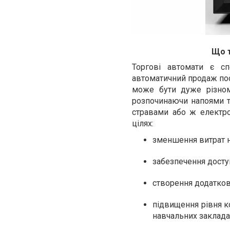
Що т
Торгові автомати є сп
автоматичний продаж пос
може бути дуже різнома
розпочинаючи напоями та
стравами або ж електрот
цілях:
зменшення витрат н
забезпечення доступ
створення додатково
підвищення рівня к
навчальних закладах