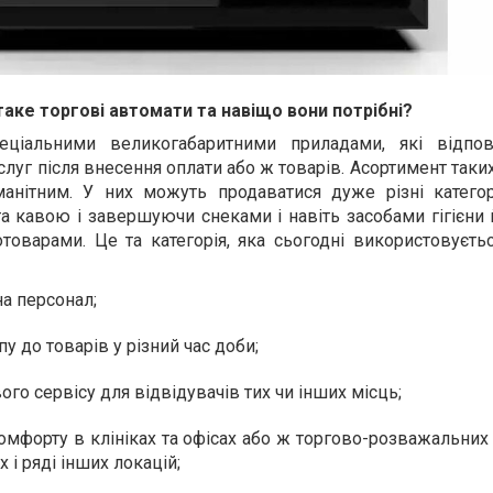
аке торгові автомати та навіщо вони потрібні?
еціальними великогабаритними приладами, які відпо
луг після внесення оплати або ж товарів. Асортимент таки
нітним. У них можуть продаватися дуже різні категорі
 кавою і завершуючи снеками і навіть засобами гігієни 
оварами. Це та категорія, яка сьогодні використовуєтьс
а персонал;
у до товарів у різний час доби;
го сервісу для відвідувачів тих чи інших місць;
омфорту в клініках та офісах або ж торгово-розважальних
 і ряді інших локацій;