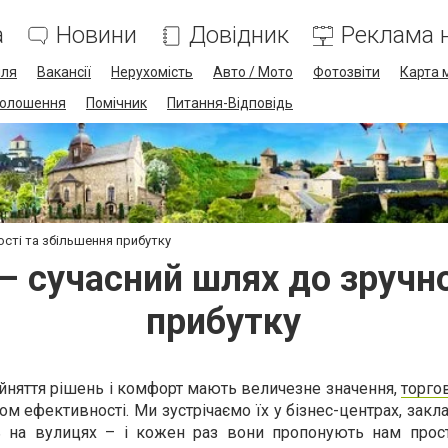
а
Новини
Довідник
Реклама н
лля
Вакансії
Нерухомість
Авто / Мото
Фотозвіти
Карта 
олошення
Помічник
Питання-Відповідь
ості та збільшення прибутку
– сучасний шлях до зручн
прибутку
ийняття рішень і комфорт мають величезне значення,
торго
 ефективності. Ми зустрічаємо їх у бізнес-центрах, закла
іть на вулицях – і кожен раз вони пропонують нам прос