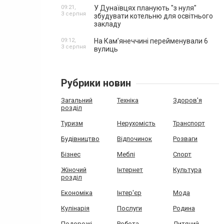
09:21,
У Дунаївцях планують "з нуля"
3 серпня
збудувати котельню для освітнього
закладу
09:12,
На Камʼянеччині перейменували 6
3 серпня
вулиць
Рубрики новин
Загальний
Техніка
Здоров'я
розділ
Туризм
Нерухомість
Транспорт
Будівництво
Відпочинок
Розваги
Бізнес
Меблі
Спорт
Жіночий
Інтернет
Культура
розділ
Економіка
Інтер'єр
Мода
Кулінарія
Послуги
Родина
Подорожі
Робота
Дитячий