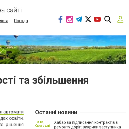
а сайті
міста
Погода
ості та збільшення
Останні новини
ві автомати
дах освіти,
10:18,
Хабар за підписання контрактів з
те рішення
Сьогодні
ремонту доріг: викрили заступника