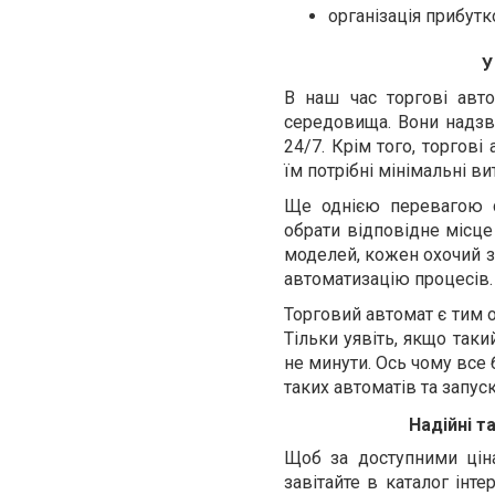
організація прибут
У
В наш час торгові авт
середовища. Вони надзв
24/7. Крім того, торгов
їм потрібні мінімальні ви
Ще однією перевагою є
обрати відповідне місце
моделей, кожен охочий з
автоматизацію процесів.
Торговий автомат є тим 
Тільки уявіть, якщо так
не минути. Ось чому все
таких автоматів та запус
Надійні т
Щоб за доступними ціна
завітайте в каталог інт