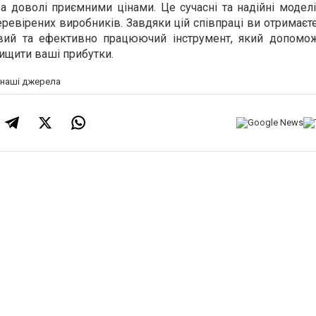
а доволі приємними цінами. Це сучасні та надійні модел
еревірених виробників. Завдяки цій співпраці ви отримаєт
овий та ефективно працюючий інструмент, який допом
ищити ваші прибутки.
а наші джерела