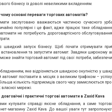
кового бізнесу із доволі невеликими вкладенням.
 чому основні переваги торгових автоматів?
омати заслуговано вважаються частиною сучасного урба
ичайно популярні і це факт, адже працює таке обладнанн
і автомати не потребують дороговартісного обслуговування
трати.
 швидкий запуск бізнесу. Щоб почати отримувати приб
 встановлення та запустити автомат. Завдяки широкому а
може знайти торговий автомат під свої потреби, забезпе
обладнанням, яке відрізняється швидкою окупністю у швид
ий автомат поставити в місцях з великим трафіком – успіх
 більша кількість підприємців свого часу замислюється пр
к власної мережі.
а довговічні і практичні торгові автомати в Zaxid Kava
ми купувати справді якісне обладнання, а саме торгові
ернет-магазину Zaxid Kava. До вашої уваги тут запропону