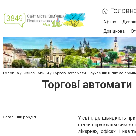
Головн
Афіша
Дозві
Довідкова
Ог
Головна
Бізнес новини
Торгові автомати – сучасний шлях до зручн
Торгові автомати 
Загальний розділ
У світі, де швидкість пр
стали справжнім символом
лікарнях, офісах і нав