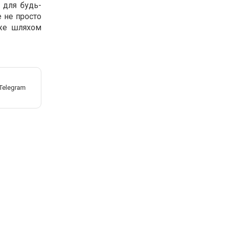
і для будь-
е не просто
оже шляхом