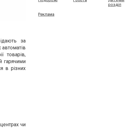
розділ
Реклама
відають за
х автоматів
ї товарів,
й гарячими
я в різних
 центрах чи