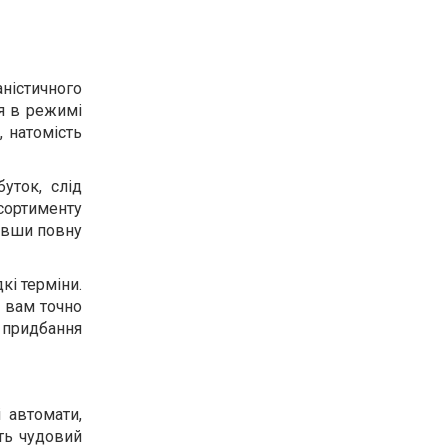
ністичного
я в режимі
, натомість
уток, слід
сортименту
чивши повну
кі терміни.
у вам точно
о придбання
 автомати,
ють чудовий