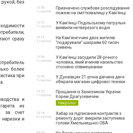
 рукой, без
15:30,
Призначено службове розслідування
7 серпня
пожежі на сміттєзвалищі у Кам’янці
15:21,
У Кам’янці-Подільському патрульні
бходимости
7 серпня
виявили нетверезого водія
отребители,
15:11,
На Камʼянеччині двоє жителів
тают сразу
7 серпня
"подарували" шахраям 60 тисяч
гривень
15:06,
У Камʼянці засудили 28-річного
7 серпня
отребитель
чоловіка, який вчиняв насильство
стосовно співмешканки
лько более
гистика при
15:00,
У Дунаївцях 21-річна дівчина двічі
7 серпня
а.
обікрала магазин цифрової техніки
14:53,
Прощання із Захисником України
7 серпня
Ігорем Драгусевичем
зводства и
Некролог
гарета из
я за счет
10:18,
Хабар за підписання контрактів з
6 серпня
ремонту доріг: викрили заступника
 нарезки и
голови Хмельницької ОВА
09:59,