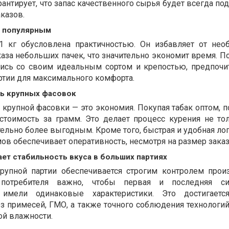
антирует, что запас качественного сырья будет всегда под
казов.
л популярным
1 кг обусловлена практичностью. Он избавляет от нео
каза небольших пачек, что значительно экономит время. П
ись со своим идеальным сортом и крепостью, предпочи
ртии для максимального комфорта.
ть крупных фасовок
крупной фасовки — это экономия. Покупая табак оптом, п
стоимость за грамм. Это делает процесс курения не то
тельно более выгодным. Кроме того, быстрая и удобная ло
в обеспечивает оперативность, несмотря на размер заказ
ает стабильность вкуса в больших партиях
крупной партии обеспечивается строгим контролем прои
потребителя важно, чтобы первая и последняя си
имели одинаковые характеристики. Это достигаетс
з примесей, ГМО, а также точного соблюдения технологий
й влажности.