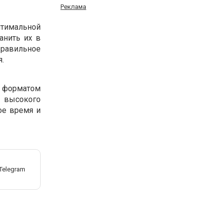
Реклама
тимальной
анить их в
Правильное
.
м форматом
я высокого
ое время и