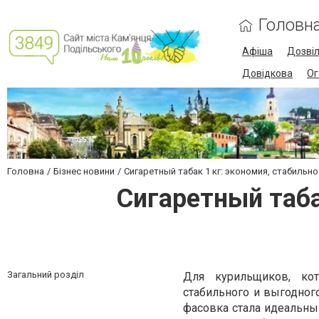
Головн
Афіша
Дозві
Довідкова
Ог
Головна
Бізнес новини
Сигаретный табак 1 кг: экономия, стабильн
Сигаретный таба
Загальний розділ
Для курильщиков, кот
стабильного и выгодног
фасовка стала идеальн