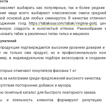
ости
зволяет выбирать как популярные, так и более редкие 
ания чаще всего выбирают классические смеси средней
ой основой для любых самокруток. В качестве отличног
ирджиния голд
https://tabakoua.com/tabak/virginia-gold
, це
венную сладость и золотистый оттенок. Разнообразие 
зовать табак в различных типах гильз и машинок.
упателей
е продукции подтверждается высоким уровнем доверия и
т не только сам продукт, но и профессиональную кон
имер, в индивидуальном подборе аксессуаров и создании
оторые отмечают покупатели фасовки 1 кг:
а за килограмм среди предложений высокого качества;
тсутствия посторонних добавок и мусора;
но понятный каталог для быстрого повторного заказа.
ы и лояльность клиентов формируют репутацию 