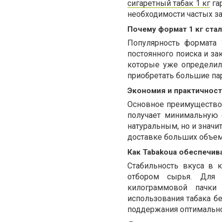
сигаретный табак 1 кг
гар
необходимости частых за
Почему формат 1 кг ста
Популярность формата 
постоянного поиска и за
которые уже определил
приобретать большие па
Экономия и практичнос
Основное преимущество 
получает минимальную 
натуральным, но и значи
доставке больших объемо
Как Tabakoua обеспечив
Стабильность вкуса в 
отбором сырья. Для 
килограммовой пачки 
использования табака бе
поддержания оптимально