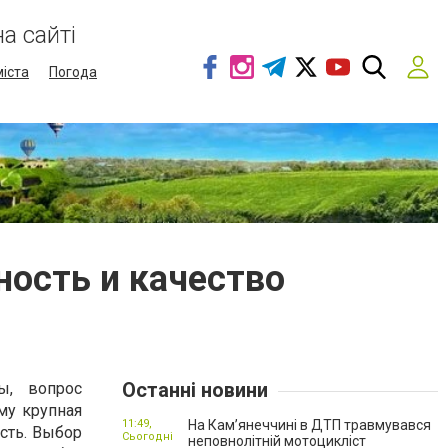
а сайті
міста
Погода
ность и качество
Останні новини
ы, вопрос
му крупная
11:49,
На Кам’янеччині в ДТП травмувався
сть. Выбор
Сьогодні
неповнолітній мотоцикліст