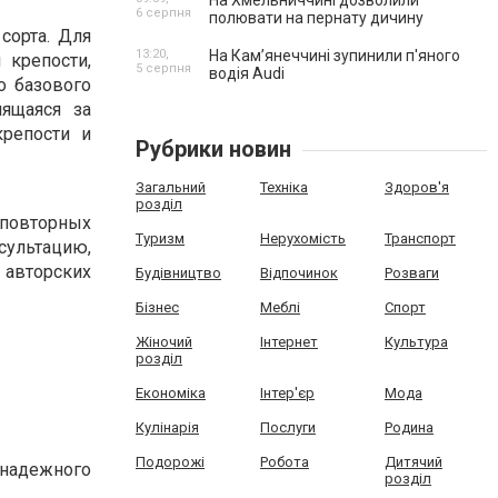
На Хмельниччині дозволили
6 серпня
полювати на пернату дичину
сорта. Для
13:20,
На Камʼянеччині зупинили п'яного
 крепости,
5 серпня
водія Audi
о базового
нящаяся за
крепости и
Рубрики новин
Загальний
Техніка
Здоров'я
розділ
 повторных
Туризм
Нерухомість
Транспорт
сультацию,
 авторских
Будівництво
Відпочинок
Розваги
Бізнес
Меблі
Спорт
Жіночий
Інтернет
Культура
розділ
Економіка
Інтер'єр
Мода
Кулінарія
Послуги
Родина
Подорожі
Робота
Дитячий
надежного
розділ