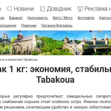
а
Новини
Довідник
Реклама н
лля
Вакансії
Нерухомість
Авто / Мото
Фотозвіти
Карта 
олошення
Помічник
Питання-Відповідь
ость и качество Tabakoua
к 1 кг: экономия, стабиль
Tabakoua
орые регулярно предпочитают самодельные сигарет
о снабжения сырьем стоит особенно остро. Именно поэто
ым решением, сочетающим удобство и низкую себестоимо