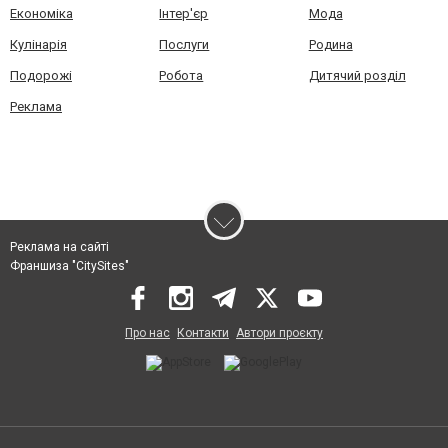
Економіка
Інтер'єр
Мода
Кулінарія
Послуги
Родина
Подорожі
Робота
Дитячий розділ
Реклама
Реклама на сайті
Франшиза "CitySites"
Про нас
Контакти
Автори проєкту