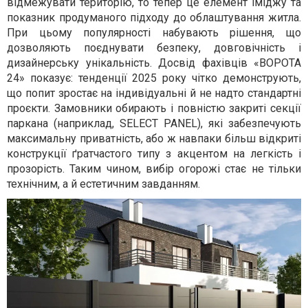
відмежувати територію, то тепер це елемент іміджу та
показник продуманого підходу до облаштування житла.
При цьому популярності набувають рішення, що
дозволяють поєднувати безпеку, довговічність і
дизайнерську унікальність. Досвід фахівців «ВОРОТА
24» показує: тенденції 2025 року чітко демонструють,
що попит зростає на індивідуальні й не надто стандартні
проєкти. Замовники обирають і повністю закриті секції
паркана (наприклад, SELECT PANEL), які забезпечують
максимальну приватність, або ж навпаки більш відкриті
конструкції ґратчастого типу з акцентом на легкість і
прозорість. Таким чином, вибір огорожі стає не тільки
технічним, а й естетичним завданням.