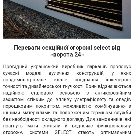
Переваги секційної огорожі select від
«ворота 24»
Провідний український виробник парканів пропонує
сучасні моделі вуличних конструкцій, у яких
продемонстроване вдале поєднання інженерної
точності та дизайнерської гнучкості. Вони відзначаються
надійною сталевою основою з антикорозійним
захистом, стійким до впливу ультрафіолету та опадів
порошковим покриттям, можливістю комбінування з
іншими матеріалами та подовженим терміном служби
без необхідності складного догляду Для замовників, які
прагнуть мати стильну й водночас функціональну
огорожу, системи SELECT стають оптимальним