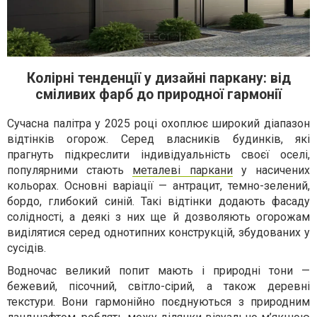
Колірні тенденції у дизайні паркану: від
сміливих фарб до природної гармонії
Сучасна палітра у 2025 році охоплює широкий діапазон
відтінків огорож. Серед власників будинків, які
прагнуть підкреслити індивідуальність своєї оселі,
популярними стають
металеві паркани
у насичених
кольорах. Основні варіації — антрацит, темно-зелений,
бордо, глибокий синій. Такі відтінки додають фасаду
солідності, а деякі з них ще й дозволяють огорожам
виділятися серед однотипних конструкцій, збудованих у
сусідів.
Водночас великий попит мають і природні тони —
бежевий, пісочний, світло-сірий, а також деревні
текстури. Вони гармонійно поєднуються з природним