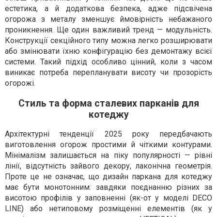
естетика, а й додаткова безпека, адже підсвічена
огорожа з металу зменшує ймовірність небажаного
проникнення. Ще один важливий тренд — модульність.
Конструкції секційного типу можна легко розширювати
або змінювати їхню конфігурацію без демонтажу всієї
системи. Такий підхід особливо цінний, коли з часом
виникає потреба перепланувати висоту чи прозорість
огорожі.
Стиль та форма сталевих парканів для
котеджу
Архітектурні тенденції 2025 року передбачають
виготовлення огорож простими й чіткими контурами.
Мінімалізм залишається на піку популярності — рівні
лінії, відсутність зайвого декору, лаконічна геометрія.
Проте це не означає, що дизайн паркана для котеджу
має бути монотонним: завдяки поєднанню різних за
висотою профілів у заповненні (як-от у моделі DECO
LINE) або нетиповому розміщенні елементів (як у