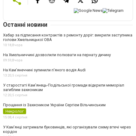
Останні новини
Хабар за підписання контрактів з ремонту доріг: викрили заступника
голови Хмельницької ОВА
10:18,
Вчора
На Хмельниччині дозволили полювати на пернату дичину
09:59,
Вчора
На Камʼянеччині зупинили п'яного водія Audi
13:20,
5 серпня
У старостаті Кам’янець-Подільської громади відкрили меморіал
загиблим захисникам
12:20,
5 серпня
Прощання із Захисником України Сергієм Вільчинським
Некролог
15:08,
4 серпня
У Кам’янці затримали буковинців, які організували схему втечі через
кордон