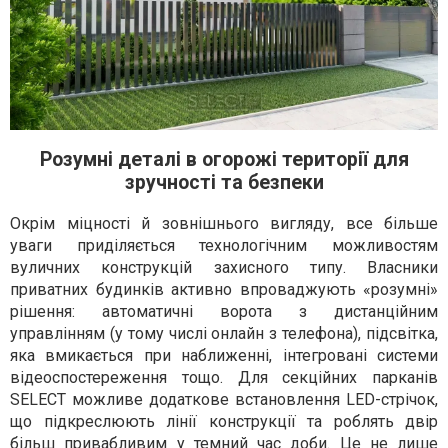
Розумні деталі в огорожі території для
зручності та безпеки
Окрім міцності й зовнішнього вигляду, все більше
уваги приділяється технологічним можливостям
вуличних конструкцій захисного типу. Власники
приватних будинків активно впроваджують «розумні»
рішення: автоматичні ворота з дистанційним
управлінням (у тому числі онлайн з телефона), підсвітка,
яка вмикається при наближенні, інтегровані системи
відеоспостереження тощо. Для секційних парканів
SELECT можливе додаткове встановлення LED-стрічок,
що підкреслюють лінії конструкції та роблять двір
більш привабливим у темний час доби. Це не лише