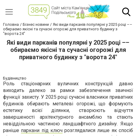
Головна
Бізнес новини
Які види парканів популярні у 2025 році ––
обираємо якісні та сучасні огорожі для приватного будинку з
"ворота 24"
Які види парканів популярні у 2025 році ––
обираємо якісні та сучасні огорожі для
приватного будинку з "ворота 24"
Будівництво
Роль стаціонарних вуличних конструкцій давно
виходить далеко за рамки забезпечення звичної
функції захисту. У 2025 році сучасні власники приватних
будинків обирають металеві огорожі, що формують
естетику всієї ділянки, створюють відчуття
завершеності архітектурного ансамблю та стають
невіддільною частиною ландшафтного дизайну. Якщо
раніше
паркани під ключ
розглядалися лише як спосіб