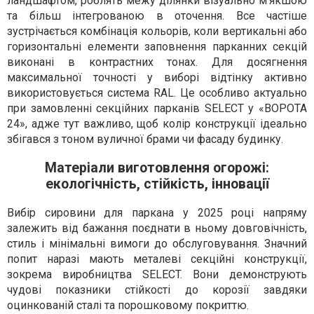
ландшафтом, роблять межу ділянки візуально м’якшою
та більш інтегрованою в оточення. Все частіше
зустрічається комбінація кольорів, коли вертикальні або
горизонтальні елементи заповнення парканних секцій
виконані в контрастних тонах. Для досягнення
максимальної точності у виборі відтінку активно
використовується система RAL. Це особливо актуально
при замовленні секційних парканів SELECT у «ВОРОТА
24», адже тут важливо, щоб колір конструкції ідеально
збігався з тоном вуличної брами чи фасаду будинку.
Матеріали виготовлення огорожі:
екологічність, стійкість, інновації
Вибір сировини для паркана у 2025 році напряму
залежить від бажання поєднати в ньому довговічність,
стиль і мінімальні вимоги до обслуговування. Значний
попит наразі мають металеві секційні конструкції,
зокрема виробництва SELECT. Вони демонструють
чудові показники стійкості до корозії завдяки
оцинкованій сталі та порошковому покриттю.