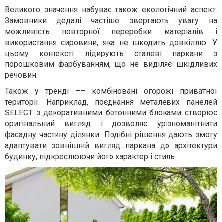
Великого значення набуває також екологічний аспект.
Замовники дедалі частіше звертають увагу на
можливість повторної переробки матеріалів і
використання сировини, яка не шкодить довкіллю. У
цьому контексті лідирують сталеві паркани з
порошковим фарбуванням, що не виділяє шкідливих
речовин.
Також у тренді –– комбіновані огорожі приватної
території. Наприклад, поєднання металевих панелей
SELECT з декоративними бетонними блоками створює
оригінальний вигляд і дозволяє урізноманітнити
фасадну частину ділянки. Подібні рішення дають змогу
адаптувати зовнішній вигляд паркана до архітектури
будинку, підкреслюючи його характер і стиль.