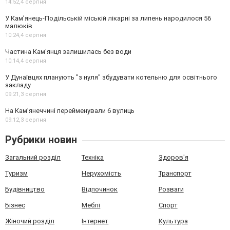
14:52,
4 серпня
У Кам’янець-Подільській міській лікарні за липень народилося 56
малюків
10:24,
4 серпня
Частина Кам'янця залишилась без води
10:14,
4 серпня
У Дунаївцях планують "з нуля" збудувати котельню для освітнього
закладу
09:21,
3 серпня
На Камʼянеччині перейменували 6 вулиць
09:12,
3 серпня
Рубрики новин
Загальний розділ
Техніка
Здоров'я
Туризм
Нерухомість
Транспорт
Будівництво
Відпочинок
Розваги
Бізнес
Меблі
Спорт
Жіночий розділ
Інтернет
Культура