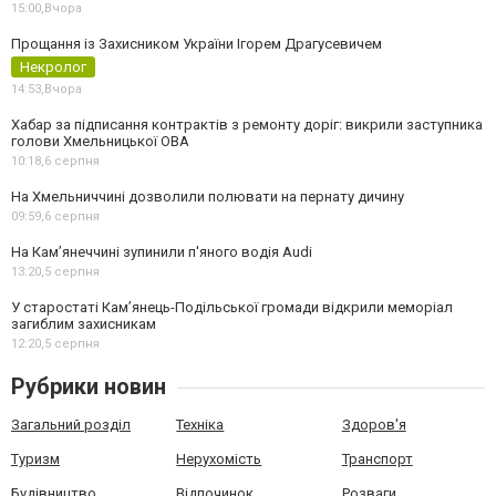
15:00,
Вчора
Прощання із Захисником України Ігорем Драгусевичем
Некролог
14:53,
Вчора
Хабар за підписання контрактів з ремонту доріг: викрили заступника
голови Хмельницької ОВА
10:18,
6 серпня
На Хмельниччині дозволили полювати на пернату дичину
09:59,
6 серпня
На Камʼянеччині зупинили п'яного водія Audi
13:20,
5 серпня
У старостаті Кам’янець-Подільської громади відкрили меморіал
загиблим захисникам
12:20,
5 серпня
Рубрики новин
Загальний розділ
Техніка
Здоров'я
Туризм
Нерухомість
Транспорт
Будівництво
Відпочинок
Розваги