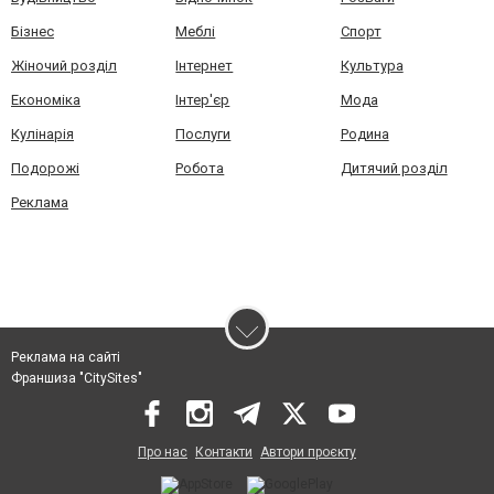
Бізнес
Меблі
Спорт
Жіночий розділ
Інтернет
Культура
Економіка
Інтер'єр
Мода
Кулінарія
Послуги
Родина
Подорожі
Робота
Дитячий розділ
Реклама
Реклама на сайті
Франшиза "CitySites"
Про нас
Контакти
Автори проєкту