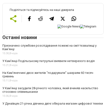
Поділіться та підписуйтесь на наші джерела
Останні новини
Призначено службове розслідування пожежі на сміттєзвалищі у
Кам’янці
15:30,
Вчора
У Кам’янці-Подільському патрульні виявили нетверезого водія
15:21,
Вчора
На Камʼянеччині двоє жителів "подарували" шахраям 60 тисяч
гривень
15:11,
Вчора
У Камʼянці засудили 28-річного чоловіка, який вчиняв насильство
стосовно співмешканки
15:06,
Вчора
У Дунаївцях 21-річна дівчина двічі обікрала магазин цифрової техніки