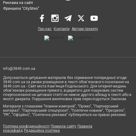
Реклама на сайті
Франшиза "CitySites"
Про нас
Контакти
Автори проєкту
info@3849.com.ua
Допускається цитування матеріалів без отримання попередньої згоди
3849.com.ua за умови розміщення в тексті обов'язкового посилання на
3849.com.ua - Сайт міста Кам'янця-Подільського. Для інтернет-видань
обов'язкове розміщення прямого, відкритого для пошукових систем
гіперпосилання на цитовані статті не нижче другого абзацу в тексті або в
якості джерела. Порушення виняткових прав переслідується Законом.
Матеріали з плашками "Новини компаній", "Промо", "Партнерський
матеріал", "Партнерський спецпроєкт", "Політичні новини", "Пресреліз",
"PR", "Офіційно", "Політична реклама" публікуються на правах реклами.
Політика конфіденційності
Правила сайту
Правила
класифайд
Редакційна політика