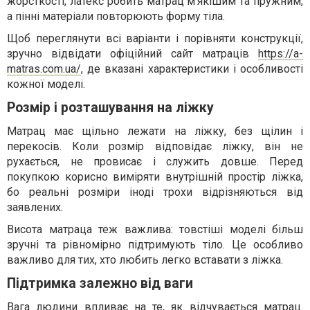
жорсткості, латекс робить матрац м’якішим та пружним,
а пінні матеріали повторюють форму тіла.
Щоб переглянути всі варіанти і порівняти конструкції,
зручно відвідати офіційний сайт матраців
https://a-
matras.com.ua/
, де вказані характеристики і особливості
кожної моделі.
Розмір і розташування на ліжку
Матрац має щільно лежати на ліжку, без щілин і
перекосів. Коли розмір відповідає ліжку, він не
рухається, не провисає і служить довше. Перед
покупкою корисно виміряти внутрішній простір ліжка,
бо реальні розміри іноді трохи відрізняються від
заявлених.
Висота матраца теж важлива: товстіші моделі більш
зручні та рівномірно підтримують тіло. Це особливо
важливо для тих, хто любить легко вставати з ліжка.
Підтримка залежно від ваги
Вага людини впливає на те, як відчувається матрац.