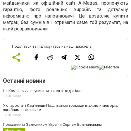
майданчики, як офіційний сайт A-Matras, пропонують
гарантію, фото реальних виробів та детальну
інформацію про наповнювачі. Це дозволяє купити
матрац без сумнівів і отримати саме той результат, на
який розраховували.
Поділіться та підписуйтесь на наші джерела
Останні новини
На Камʼянеччині зупинили п'яного водія Audi
13:20,
Вчора
У старостаті Кам’янець-Подільської громади відкрили меморіал
загиблим захисникам
12:20,
Вчора
Прощання із Захисником України Сергієм Вільчинським
Некролог