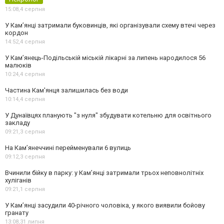
15:08,
4 серпня
У Кам’янці затримали буковинців, які організували схему втечі через
кордон
14:52,
4 серпня
У Кам’янець-Подільській міській лікарні за липень народилося 56
малюків
10:24,
4 серпня
Частина Кам'янця залишилась без води
10:14,
4 серпня
У Дунаївцях планують "з нуля" збудувати котельню для освітнього
закладу
09:21,
3 серпня
На Камʼянеччині перейменували 6 вулиць
09:12,
3 серпня
Вчинили бійку в парку: у Кам’янці затримали трьох неповнолітніх
хуліганів
09:21,
1 серпня
У Камʼянці засудили 40-річного чоловіка, у якого виявили бойову
гранату
13:08,
31 липня