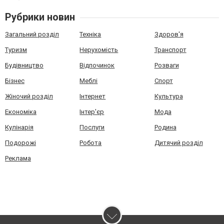
Рубрики новин
Загальний розділ
Техніка
Здоров'я
Туризм
Нерухомість
Транспорт
Будівництво
Відпочинок
Розваги
Бізнес
Меблі
Спорт
Жіночий розділ
Інтернет
Культура
Економіка
Інтер'єр
Мода
Кулінарія
Послуги
Родина
Подорожі
Робота
Дитячий розділ
Реклама