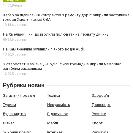
14:53,
Вчора
Хабар за підписання контрактів з ремонту доріг: викрили заступника
голови Хмельницької ОВА
10:18,
6 серпня
На Хмельниччині дозволили полювати на пернату дичину
09:59,
6 серпня
На Камʼянеччині зупинили п'яного водія Audi
13:20,
5 серпня
У старостаті Кам’янець-Подільської громади відкрили меморіал
загиблим захисникам
12:20,
5 серпня
Рубрики новин
Загальний розділ
Техніка
Здоров'я
Туризм
Нерухомість
Транспорт
Будівництво
Відпочинок
Розваги
Бізнес
Меблі
Спорт
Жіночий розділ
Інтернет
Культура