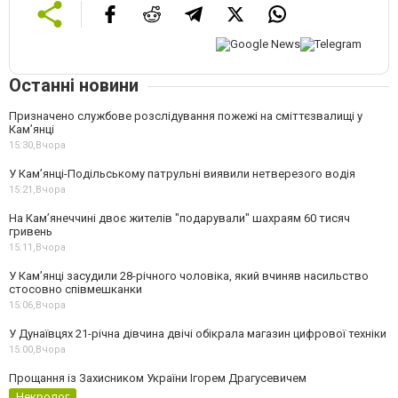
Останні новини
Призначено службове розслідування пожежі на сміттєзвалищі у
Кам’янці
15:30,
Вчора
У Кам’янці-Подільському патрульні виявили нетверезого водія
15:21,
Вчора
На Камʼянеччині двоє жителів "подарували" шахраям 60 тисяч
гривень
15:11,
Вчора
У Камʼянці засудили 28-річного чоловіка, який вчиняв насильство
стосовно співмешканки
15:06,
Вчора
У Дунаївцях 21-річна дівчина двічі обікрала магазин цифрової техніки
15:00,
Вчора
Прощання із Захисником України Ігорем Драгусевичем
Некролог