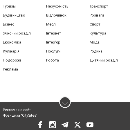
Туризм
Нерухомість
Транспорт
Будівництво
Відпочинок
Розваги
Бізнес
Меблі
Спорт
Жіночий розділ
Інтернет
Культура
Економіка
Інтер'єр
Мода
Кулінарія
Послуги
Родина
Подорожі
Робота
Дитячий розділ
Реклама
Реклама на сайті
Франшиза "CitySites"