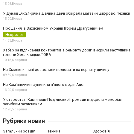
15:06,
Вчора
У Дунаївцях 21-річна дівчина двічі обікрала магазин цифрової техніки
15:00,
Вчора
Прощання із Захисником України Ігорем Драгусевичем
Некролог
14:53,
Вчора
Хабар за підписання контрактів з ремонту доріг: викрили заступника
голови Хмельницької ОВА
10:18,
6 серпня
На Хмельниччині дозволили полювати на пернату дичину
09:59,
6 серпня
На Камʼянеччині зупинили п'яного водія Audi
13:20,
5 серпня
У старостаті Кам’янець-Подільської громади відкрили меморіал
загиблим захисникам
12:20,
5 серпня
Рубрики новин
Загальний розділ
Техніка
Здоров'я