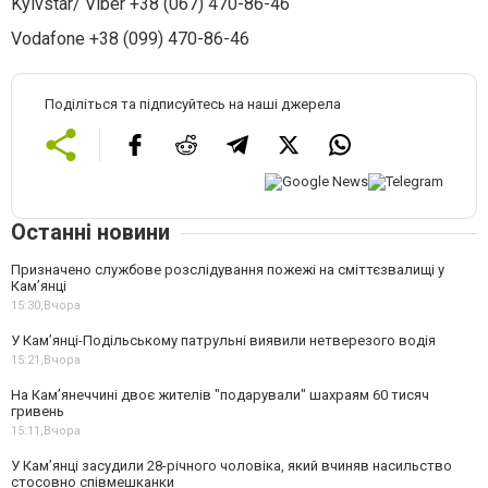
Kyivstar/ Viber +38 (067) 470-86-46
Vodafone +38 (099) 470-86-46
Поділіться та підписуйтесь на наші джерела
Останні новини
Призначено службове розслідування пожежі на сміттєзвалищі у
Кам’янці
15:30,
Вчора
У Кам’янці-Подільському патрульні виявили нетверезого водія
15:21,
Вчора
На Камʼянеччині двоє жителів "подарували" шахраям 60 тисяч
гривень
15:11,
Вчора
У Камʼянці засудили 28-річного чоловіка, який вчиняв насильство
стосовно співмешканки