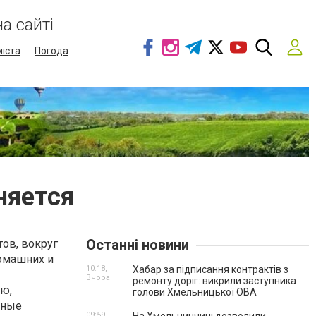
а сайті
міста
Погода
няется
Останні новини
ов, вокруг
домашних и
10:18,
Хабар за підписання контрактів з
Вчора
ремонту доріг: викрили заступника
ью,
голови Хмельницької ОВА
тные
09:59,