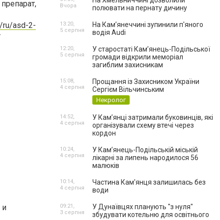
На Хмельниччині дозволили
 препарат,
Вчора
полювати на пернату дичину
/ru/asd-2-
13:20,
На Камʼянеччині зупинили п'яного
5 серпня
водія Audi
т
12:20,
У старостаті Кам’янець-Подільської
5 серпня
громади відкрили меморіал
загиблим захисникам
15:08,
Прощання із Захисником України
4 серпня
Сергієм Вільчинським
Некролог
14:52,
У Кам’янці затримали буковинців, які
4 серпня
організували схему втечі через
кордон
10:24,
У Кам’янець-Подільській міській
4 серпня
лікарні за липень народилося 56
малюків
10:14,
Частина Кам'янця залишилась без
4 серпня
води
 и
09:21,
У Дунаївцях планують "з нуля"
3 серпня
збудувати котельню для освітнього