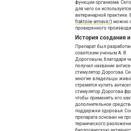
функции организма. Сегод
для чего он используется
ветеринарной практике. В
fraktsiia-armavir/
) можно 
проверенного производи
История создания и
Препарат был разработа
советским ученым А. В.
Дороговым, благодаря ч
получил название антисе
стимулятор Дорогова. Се
многие владельцы жив
стремятся купить антисе
стимулятор Дорогова фра
чтобы применять его как
дополнительное средство
поддержки здоровья. Со
препарата основан на пр
термического разложения
биологическую активнос