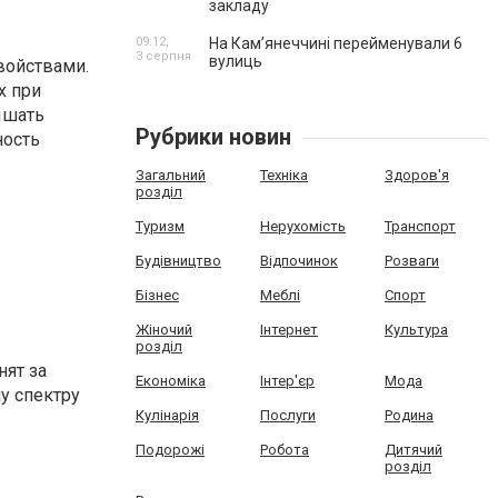
закладу
09:12,
На Камʼянеччині перейменували 6
3 серпня
вулиць
войствами.
х при
ышать
Рубрики новин
ность
Загальний
Техніка
Здоров'я
розділ
Туризм
Нерухомість
Транспорт
Будівництво
Відпочинок
Розваги
Бізнес
Меблі
Спорт
Жіночий
Інтернет
Культура
розділ
нят за
Економіка
Інтер'єр
Мода
у спектру
Кулінарія
Послуги
Родина
Подорожі
Робота
Дитячий
розділ