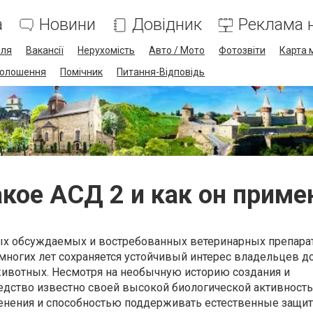
а
Новини
Довідник
Реклама н
лля
Вакансії
Нерухомість
Авто / Мото
Фотозвіти
Карта 
олошення
Помічник
Питання-Відповідь
акое АСД 2 и как он приме
мых обсуждаемых и востребованных ветеринарных препарат
 многих лет сохраняется устойчивый интерес владельцев 
ивотных. Несмотря на необычную историю создания и
едство известно своей высокой биологической активност
енения и способностью поддерживать естественные защи