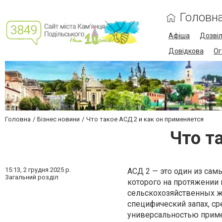
Головн
Афіша
Дозві
Довідкова
Ог
Головна
Бізнес новини
Что такое АСД 2 и как он применяется
Что т
15:13,
2 грудня 2025 р.
АСД 2 — это один из са
Загальний розділ
которого на протяжении
сельскохозяйственных ж
специфический запах, ср
универсальностью прим