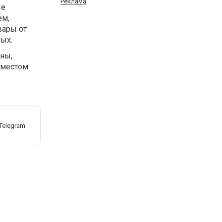
Реклама
ые
ем,
вары от
ых.
ны,
 местом