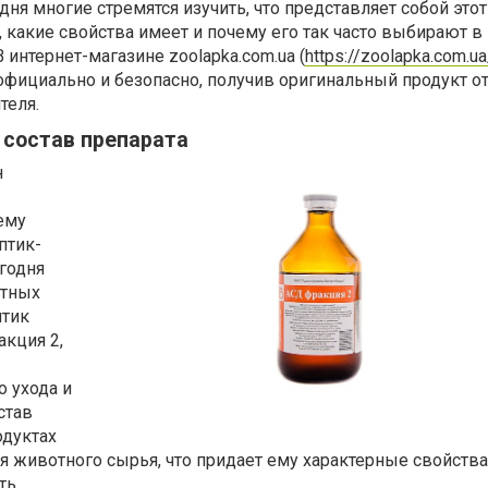
ня многие стремятся изучить, что представляет собой этот
, какие свойства имеет и почему его так часто выбирают в
 интернет-магазине zoolapka.com.ua (
https://zoolapka.com.ua
официально и безопасно, получив оригинальный продукт о
теля.
 состав препарата
н
ему
птик-
годня
отных
птик
кция 2,
 ухода и
став
одуктах
 животного сырья, что придает ему характерные свойства
ть.