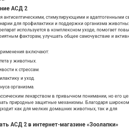
ние АСД 2
ся антисептическими, стимулирующими и адаптогенными с
инарии для профилактики и поддержки организма животны
репарат используется в комплексном уходе, помогает пов
приятным факторам, улучшать общее самочувствие и актив
применения включают:
ета у животных.
вости к стрессам.
лактику и уход.
нуса организма.
ассическим лекарством в привычном понимании, но его це
вать природные защитные механизмы. Благодаря широком
дходит как для мелких домашних животных, так и для
ать АСД 2 в интернет-магазине «Зоолапки»