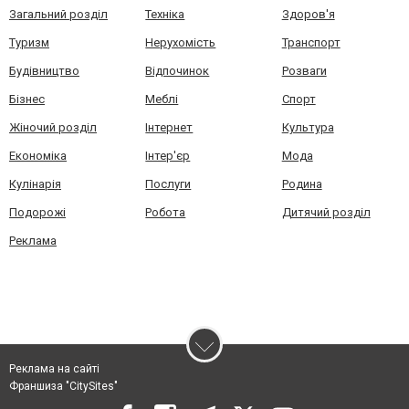
Загальний розділ
Техніка
Здоров'я
Туризм
Нерухомість
Транспорт
Будівництво
Відпочинок
Розваги
Бізнес
Меблі
Спорт
Жіночий розділ
Інтернет
Культура
Економіка
Інтер'єр
Мода
Кулінарія
Послуги
Родина
Подорожі
Робота
Дитячий розділ
Реклама
Реклама на сайті
Франшиза "CitySites"