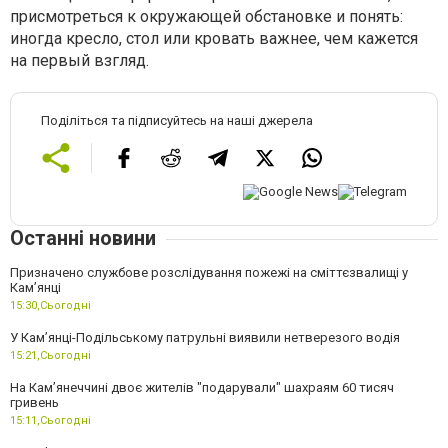
присмотреться к окружающей обстановке и понять:
иногда кресло, стол или кровать важнее, чем кажется
на первый взгляд.
Поділіться та підписуйтесь на наші джерела
Останні новини
Призначено службове розслідування пожежі на сміттєзвалищі у
Кам’янці
15:30,
Сьогодні
У Кам’янці-Подільському патрульні виявили нетверезого водія
15:21,
Сьогодні
На Камʼянеччині двоє жителів "подарували" шахраям 60 тисяч
гривень
15:11,
Сьогодні