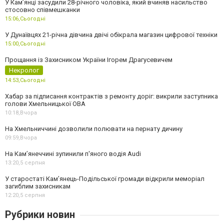
У Камʼянці засудили 28-річного чоловіка, який вчиняв насильство
стосовно співмешканки
15:06,
Сьогодні
У Дунаївцях 21-річна дівчина двічі обікрала магазин цифрової техніки
15:00,
Сьогодні
Прощання із Захисником України Ігорем Драгусевичем
Некролог
14:53,
Сьогодні
Хабар за підписання контрактів з ремонту доріг: викрили заступника
голови Хмельницької ОВА
10:18,
Вчора
На Хмельниччині дозволили полювати на пернату дичину
09:59,
Вчора
На Камʼянеччині зупинили п'яного водія Audi
13:20,
5 серпня
У старостаті Кам’янець-Подільської громади відкрили меморіал
загиблим захисникам
12:20,
5 серпня
Рубрики новин