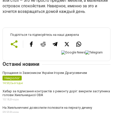
или стол — это не просто предмет мебели, а маленький
островок спокойствия. Наверное, именно за это и
хочется возвращаться домой каждый день.
Поділіться та підписуйтесь на наші джерела
Останні новини
Прощання із Захисником України Ігорем Драгусевичем
Некролог
14:53,
Сьогодні
Хабар за підписання контрактів з ремонту доріг: викрили заступника
голови Хмельницької ОВА
10:18,
Вчора
На Хмельниччині дозволили полювати на пернату дичину
09:59,
Вчора