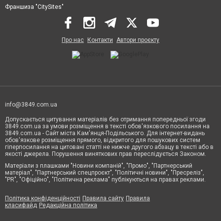
Франшиза "CitySites"
Про нас
Контакти
Автори проєкту
info@3849.com.ua
Допускається цитування матеріалів без отримання попередньої згоди
3849.com.ua за умови розміщення в тексті обов'язкового посилання на
3849.com.ua - Сайт міста Кам'янця-Подільського. Для інтернет-видань
обов'язкове розміщення прямого, відкритого для пошукових систем
гіперпосилання на цитовані статті не нижче другого абзацу в тексті або в
якості джерела. Порушення виняткових прав переслідується Законом.
Матеріали з плашками "Новини компаній", "Промо", "Партнерський
матеріал", "Партнерський спецпроєкт", "Політичні новини", "Пресреліз",
"PR", "Офіційно", "Політична реклама" публікуються на правах реклами.
Політика конфіденційності
Правила сайту
Правила
класифайд
Редакційна політика