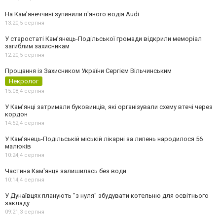
На Камʼянеччині зупинили п'яного водія Audi
13:20,
5 серпня
У старостаті Кам’янець-Подільської громади відкрили меморіал
загиблим захисникам
12:20,
5 серпня
Прощання із Захисником України Сергієм Вільчинським
Некролог
15:08,
4 серпня
У Кам’янці затримали буковинців, які організували схему втечі через
кордон
14:52,
4 серпня
У Кам’янець-Подільській міській лікарні за липень народилося 56
малюків
10:24,
4 серпня
Частина Кам'янця залишилась без води
10:14,
4 серпня
У Дунаївцях планують "з нуля" збудувати котельню для освітнього
закладу
09:21,
3 серпня