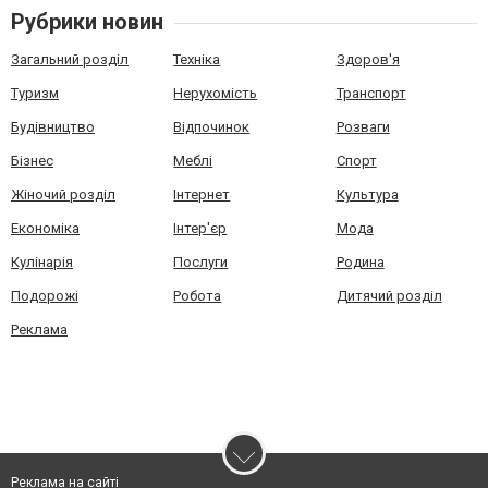
Рубрики новин
Загальний розділ
Техніка
Здоров'я
Туризм
Нерухомість
Транспорт
Будівництво
Відпочинок
Розваги
Бізнес
Меблі
Спорт
Жіночий розділ
Інтернет
Культура
Економіка
Інтер'єр
Мода
Кулінарія
Послуги
Родина
Подорожі
Робота
Дитячий розділ
Реклама
Реклама на сайті