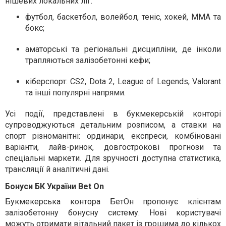
нішевих локальних ліг:
футбол, баскетбол, волейбол, теніс, хокей, ММА та
бокс;
аматорські та регіональні дисципліни, де інколи
трапляються залізобетонні кефи;
кіберспорт: CS2, Dota 2, League of Legends, Valorant
та інші популярні напрями.
Усі події, представлені в букмекерській конторі
супроводжуються детальним розписом, а ставки на
спорт різноманітні: ординари, експреси, комбіновані
варіанти, лайв-ринок, довгострокові прогнози та
спеціальні маркети. Для зручності доступна статистика,
трансляції й аналітичні дані.
Бонуси БК України Bet On
Букмекерська контора БетОн пропонує клієнтам
залізобетонну бонусну систему. Нові користувачі
можуть отримати вітальний пакет із грошима до кількох