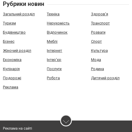
Рубрики новин
Загальний розділ
Техніка
Здоров'я
Туризм
Нерухомість
Транспорт
Будівництво
Відпочинок
Розваги
Бізнес
Меблі
Спорт
Жіночий розділ
Інтернет
Культура
Економіка
Інтер'єр
Мода
Кулінарія
Послуги
Родина
Подорожі
Робота
Дитячий розділ
Реклама
Реклама на сайті