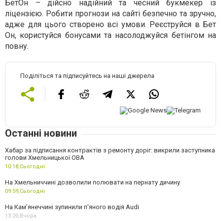
БетОн – дійсно надійний та чесний букмекер із
ліцензією. Робити прогнози на сайті безпечно та зручно,
адже для цього створено всі умови. Реєструйся в Бет
Он, користуйся бонусами та насолоджуйся бетінгом на
повну.
Поділіться та підписуйтесь на наші джерела
Останні новини
Хабар за підписання контрактів з ремонту доріг: викрили заступника
голови Хмельницької ОВА
10:18,
Сьогодні
На Хмельниччині дозволили полювати на пернату дичину
09:59,
Сьогодні
На Камʼянеччині зупинили п'яного водія Audi
13:20,
Вчора