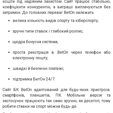
кошти під надійним захистом. Сайт працює стабільно,
коефіцієнти конкурентні, а виграші виплачуються без
затримок. До головних переваг BetOn належать:
велика кількість видів спорту та кіберспорту;
зручні типи ставок і глибокий розпис;
щедра бонусна система;
проста реєстрація в BetOn через телефон або
електронну пошту;
швидкі й безпечні платежі;
підтримка БетОн 24/7.
Сайт БК BetOn адаптований для будь-яких пристроїв:
смартфонів, планшетів, ПК. Мобільна версія та
застосунок працюють так само зручно, як десктоп, тому
робити ставки на спорт можна будь-де.