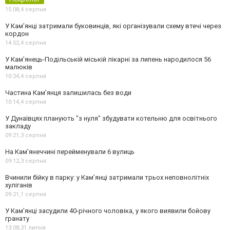
15:08,
4 серпня
У Кам’янці затримали буковинців, які організували схему втечі через
кордон
14:52,
4 серпня
У Кам’янець-Подільській міській лікарні за липень народилося 56
малюків
10:24,
4 серпня
Частина Кам'янця залишилась без води
10:14,
4 серпня
У Дунаївцях планують "з нуля" збудувати котельню для освітнього
закладу
09:21,
3 серпня
На Камʼянеччині перейменували 6 вулиць
09:12,
3 серпня
Вчинили бійку в парку: у Кам’янці затримали трьох неповнолітніх
хуліганів
09:21,
1 серпня
У Камʼянці засудили 40-річного чоловіка, у якого виявили бойову
гранату
13:08,
31 липня