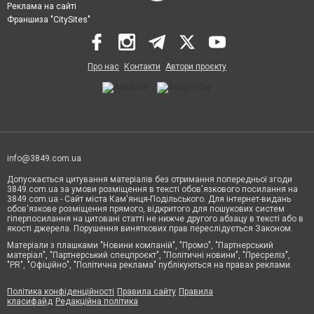
Реклама на сайті
Франшиза "CitySites"
Про нас
Контакти
Автори проєкту
info@3849.com.ua
Допускається цитування матеріалів без отримання попередньої згоди
3849.com.ua за умови розміщення в тексті обов'язкового посилання на
3849.com.ua - Сайт міста Кам'янця-Подільського. Для інтернет-видань
обов'язкове розміщення прямого, відкритого для пошукових систем
гіперпосилання на цитовані статті не нижче другого абзацу в тексті або в
якості джерела. Порушення виняткових прав переслідується Законом.
Матеріали з плашками "Новини компаній", "Промо", "Партнерський
матеріал", "Партнерський спецпроєкт", "Політичні новини", "Пресреліз",
"PR", "Офіційно", "Політична реклама" публікуються на правах реклами.
Політика конфіденційності
Правила сайту
Правила
класифайд
Редакційна політика