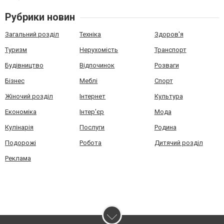
Рубрики новин
Загальний розділ
Техніка
Здоров'я
Туризм
Нерухомість
Транспорт
Будівництво
Відпочинок
Розваги
Бізнес
Меблі
Спорт
Жіночий розділ
Інтернет
Культура
Економіка
Інтер'єр
Мода
Кулінарія
Послуги
Родина
Подорожі
Робота
Дитячий розділ
Реклама