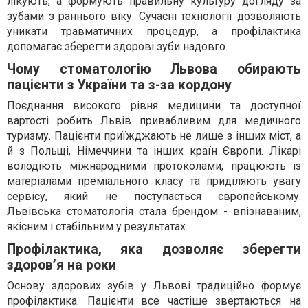
лікують, а формують правильну культуру догляду за
зубами з раннього віку. Сучасні технології дозволяють
уникати травматичних процедур, а профілактика
допомагає зберегти здорові зуби надовго.
Чому стоматологію Львова обирають
пацієнти з України та з-за кордону
Поєднання високого рівня медицини та доступної
вартості робить Львів привабливим для медичного
туризму. Пацієнти приїжджають не лише з інших міст, а
й з Польщі, Німеччини та інших країн Європи. Лікарі
володіють міжнародними протоколами, працюють із
матеріалами преміального класу та приділяють увагу
сервісу, який не поступається європейському.
Львівська стоматологія стала брендом - впізнаваним,
якісним і стабільним у результатах.
Профілактика, яка дозволяє зберегти
здоров’я на роки
Основу здорових зубів у Львові традиційно формує
профілактика. Пацієнти все частіше звертаються на