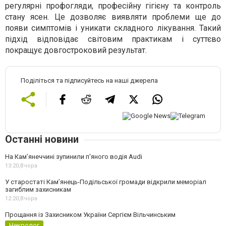
регулярні профогляди, професійну гігієну та контроль
стану ясен. Це дозволяє виявляти проблеми ще до
появи симптомів і уникати складного лікування. Такий
підхід відповідає світовим практикам і суттєво
покращує довгостроковий результат.
Поділіться та підписуйтесь на наші джерела
Останні новини
На Камʼянеччині зупинили п'яного водія Audi
13:20,
Вчора
У старостаті Кам’янець-Подільської громади відкрили меморіал
загиблим захисникам
12:20,
Вчора
Прощання із Захисником України Сергієм Вільчинським
Некролог