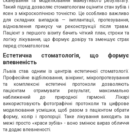
сканування та моделювання майбутнього результату.
Такий підхід дозволяє стоматологам оцінити стан зубів і
ясен з мікроскопічною точністю. Це особливо важливо
для складних випадків — імплантації, протезування,
відновлення прикусу чи реконструкції після травм.
Пацієнт з першого візиту бачить чіткий план, строки та
логіку лікування, що формує довіру та зменшує страх
перед стоматологом.
Естетична стоматологія, що формує
впевненість
Львів став одним із центрів естетичної стоматології.
Професійне відбілювання, вініринг, мікропротезування
та комплексні естетичні протоколи дозволяють
пацієнтам отримувати результат, максимально
наближений до природної гармонії. Лікарі
використовують фотографічні протоколи та цифрове
моделювання усмішки, щоб разом з пацієнтом обрати
форму, колір і пропорції. Таке лікування виходить за
межі просто «краси зубів» - воно змінює вираз обличчя
та додає впевненості.