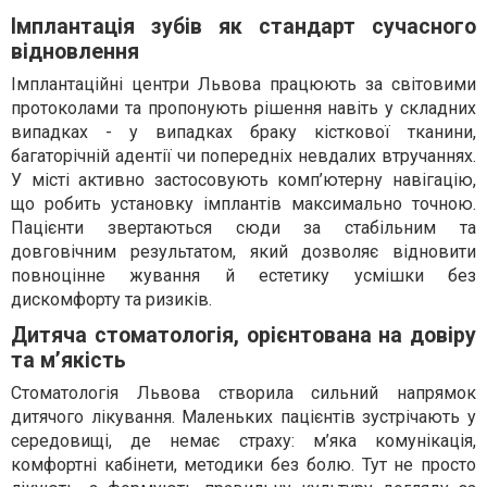
Імплантація зубів як стандарт сучасного
відновлення
Імплантаційні центри Львова працюють за світовими
протоколами та пропонують рішення навіть у складних
випадках - у випадках браку кісткової тканини,
багаторічній адентії чи попередніх невдалих втручаннях.
У місті активно застосовують комп’ютерну навігацію,
що робить установку імплантів максимально точною.
Пацієнти звертаються сюди за стабільним та
довговічним результатом, який дозволяє відновити
повноцінне жування й естетику усмішки без
дискомфорту та ризиків.
Дитяча стоматологія, орієнтована на довіру
та м’якість
Стоматологія Львова створила сильний напрямок
дитячого лікування. Маленьких пацієнтів зустрічають у
середовищі, де немає страху: м’яка комунікація,
комфортні кабінети, методики без болю. Тут не просто