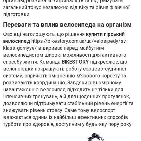
організм, розвивати витривалість та підтримувати
загальний тонус незалежно від віку та рівня фізичної
підготовки.
Переваги та вплив велосипеда на організм
Фахівці наголошують, що рішення
купити гірський
велосипед
https://bikestory.com.ua/ua/velosipedy/sv-
klass-gornyye/
відкриває перед майбутнім
велосипедистом широкі можливості для активного
способу життя. Команда
BIKESTORY
підкреслює, що
велопоїздки покращують роботу серцево-судинної
системи, сприяють зміцненню м’язового корсету та
розвивають координацію. Завдяки рівномірному
навантаженню велосипед підходить не тільки для
інтенсивних тренувань, а й для щоденних прогулянок,
дозволяючи підтримувати стабільний рівень енергії та
знижувати рівень стресу. Саме тому велоспорт
вважається одним із найбільш ефективних способів
турботи про здоров’я, доступним у будь-яку пору року.