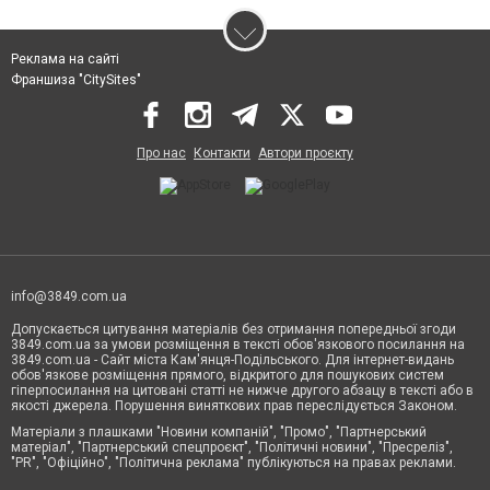
Реклама на сайті
Франшиза "CitySites"
Про нас
Контакти
Автори проєкту
info@3849.com.ua
Допускається цитування матеріалів без отримання попередньої згоди
3849.com.ua за умови розміщення в тексті обов'язкового посилання на
3849.com.ua - Сайт міста Кам'янця-Подільського. Для інтернет-видань
обов'язкове розміщення прямого, відкритого для пошукових систем
гіперпосилання на цитовані статті не нижче другого абзацу в тексті або в
якості джерела. Порушення виняткових прав переслідується Законом.
Матеріали з плашками "Новини компаній", "Промо", "Партнерський
матеріал", "Партнерський спецпроєкт", "Політичні новини", "Пресреліз",
"PR", "Офіційно", "Політична реклама" публікуються на правах реклами.