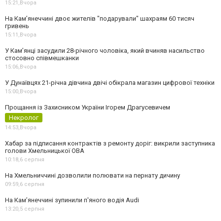
15:21,
Вчора
На Камʼянеччині двоє жителів "подарували" шахраям 60 тисяч
гривень
15:11,
Вчора
У Камʼянці засудили 28-річного чоловіка, який вчиняв насильство
стосовно співмешканки
15:06,
Вчора
У Дунаївцях 21-річна дівчина двічі обікрала магазин цифрової техніки
15:00,
Вчора
Прощання із Захисником України Ігорем Драгусевичем
Некролог
14:53,
Вчора
Хабар за підписання контрактів з ремонту доріг: викрили заступника
голови Хмельницької ОВА
10:18,
6 серпня
На Хмельниччині дозволили полювати на пернату дичину
09:59,
6 серпня
На Камʼянеччині зупинили п'яного водія Audi
13:20,
5 серпня