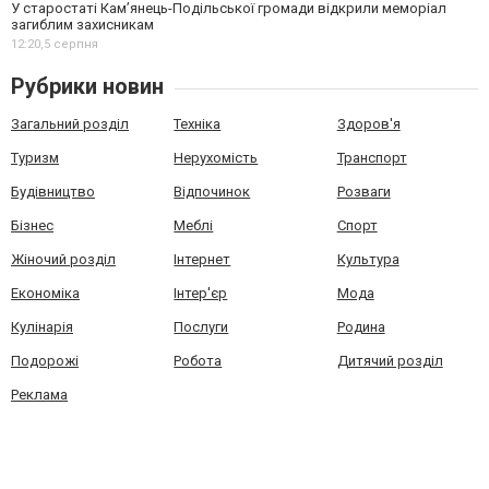
У старостаті Кам’янець-Подільської громади відкрили меморіал
загиблим захисникам
12:20,
5 серпня
Рубрики новин
Загальний розділ
Техніка
Здоров'я
Туризм
Нерухомість
Транспорт
Будівництво
Відпочинок
Розваги
Бізнес
Меблі
Спорт
Жіночий розділ
Інтернет
Культура
Економіка
Інтер'єр
Мода
Кулінарія
Послуги
Родина
Подорожі
Робота
Дитячий розділ
Реклама