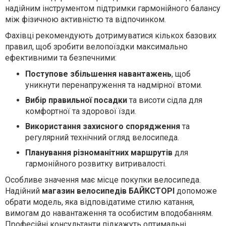
надійним інструментом підтримки гармонійного балансу
між фізичною активністю та відпочинком.
Фахівці рекомендують дотримуватися кількох базових
правил, щоб зробити велопоїздки максимально
ефективними та безпечними:
Поступове збільшення навантажень
, щоб
уникнути перенапруження та надмірної втоми.
Вибір правильної посадки
та висоти сідла для
комфортної та здорової їзди.
Використання захисного спорядження
та
регулярний технічний огляд велосипеда.
Планування різноманітних маршрутів
для
гармонійного розвитку витривалості.
Особливе значення має місце покупки велосипеда.
Надійний
магазин велосипедів БАЙКСТОРІ
допоможе
обрати модель, яка відповідатиме стилю катання,
вимогам до навантаження та особистим вподобанням.
Професійні консультанти підкажуть оптимальні