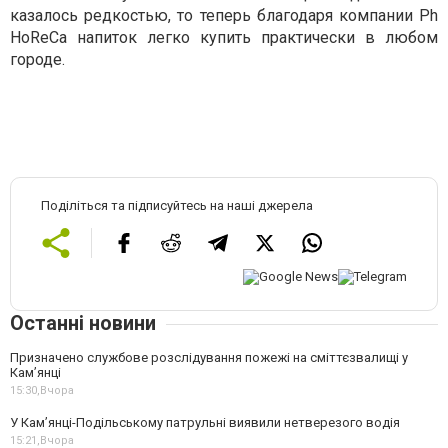
казалось редкостью, то теперь благодаря компании Ph
HoReCa напиток легко купить практически в любом
городе.
Поділіться та підписуйтесь на наші джерела
Останні новини
Призначено службове розслідування пожежі на сміттєзвалищі у
Кам’янці
15:30,
Вчора
У Кам’янці-Подільському патрульні виявили нетверезого водія
15:21,
Вчора