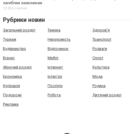
загиблим захисникам
12:20,
5 серпня
Рубрики новин
Загальний розділ
Техніка
Здоров'я
Туризм
Нерухомість
Транспорт
Будівництво
Відпочинок
Розваги
Бізнес
Меблі
Спорт
Жіночий розділ
Інтернет
Культура
Економіка
Інтер'єр
Мода
Кулінарія
Послуги
Родина
Подорожі
Робота
Дитячий розділ
Реклама