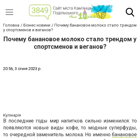
Головна
Бізнес новини
Почему банановое молоко стало трендом
у спортсменов и веганов?
Почему банановое молоко стало трендом у
спортсменов и веганов?
2
0
:
5
6
,
3
с
і
ч
н
я
2
0
2
3
р
.
Кулінарія
В последние годы мир напитков сильно изменился: то
появляются новые виды кофе, то модные суперфуды,
то очередной заменитель молока. Но именно
банановое