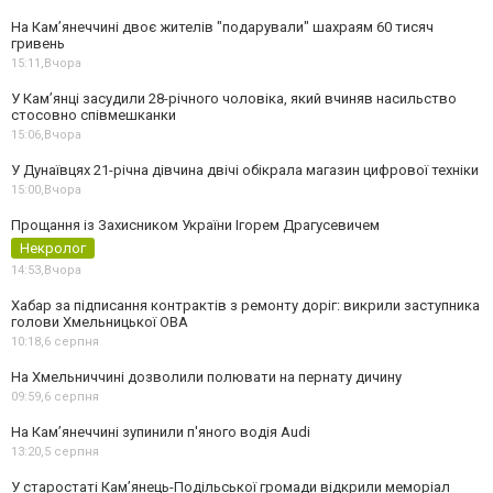
На Камʼянеччині двоє жителів "подарували" шахраям 60 тисяч
гривень
15:11,
Вчора
У Камʼянці засудили 28-річного чоловіка, який вчиняв насильство
стосовно співмешканки
15:06,
Вчора
У Дунаївцях 21-річна дівчина двічі обікрала магазин цифрової техніки
15:00,
Вчора
Прощання із Захисником України Ігорем Драгусевичем
Некролог
14:53,
Вчора
Хабар за підписання контрактів з ремонту доріг: викрили заступника
голови Хмельницької ОВА
10:18,
6 серпня
На Хмельниччині дозволили полювати на пернату дичину
09:59,
6 серпня
На Камʼянеччині зупинили п'яного водія Audi
13:20,
5 серпня
У старостаті Кам’янець-Подільської громади відкрили меморіал