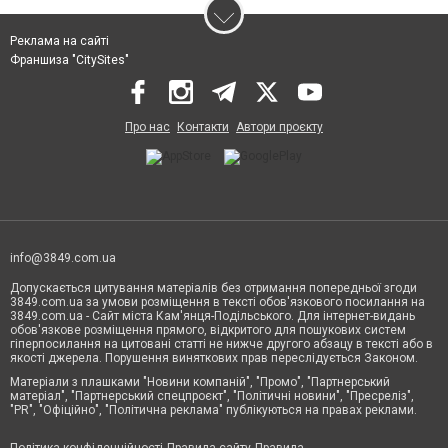
Реклама на сайті
Франшиза "CitySites"
Про нас
Контакти
Автори проєкту
info@3849.com.ua
Допускається цитування матеріалів без отримання попередньої згоди
3849.com.ua за умови розміщення в тексті обов'язкового посилання на
3849.com.ua - Сайт міста Кам'янця-Подільського. Для інтернет-видань
обов'язкове розміщення прямого, відкритого для пошукових систем
гіперпосилання на цитовані статті не нижче другого абзацу в тексті або в
якості джерела. Порушення виняткових прав переслідується Законом.
Матеріали з плашками "Новини компаній", "Промо", "Партнерський
матеріал", "Партнерський спецпроєкт", "Політичні новини", "Пресреліз",
"PR", "Офіційно", "Політична реклама" публікуються на правах реклами.
Політика конфіденційності
Правила сайту
Правила