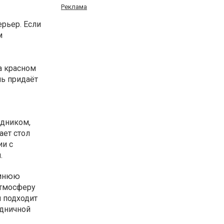
Реклама
рьер. Если
м
а красном
нь придаёт
здником,
ает стол
ии с
й.
имнюю
атмосферу
й подходит
здничной