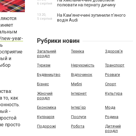
На Хмельниччині дозволили
6 серпня
полювати на пернату дичину
13:20,
На Камʼянеччині зупинили п'яного
вляются
5 серпня
водія Audi
диняет
ральным
ki/new-year-
Рубрики новин
ль
осприятие
Загальний
Техніка
Здоров'я
розділ
лый и
выбор
Туризм
Нерухомість
Транспорт
Будівництво
Відпочинок
Розваги
Бізнес
Меблі
Спорт
ства:
Жіночий
Інтернет
Культура
 то, как
розділ
онность.
Економіка
Інтер'єр
Мода
ный -
Кулінарія
Послуги
Родина
простой
не просто
Подорожі
Робота
Дитячий
розділ