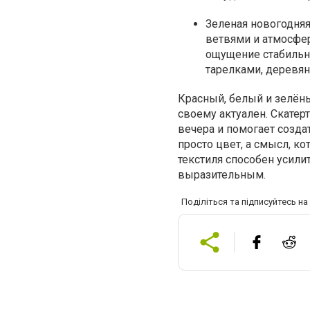
Зеленая новогодняя
ветвями и атмосфер
ощущение стабильно
тарелками, деревя
Красный, белый и зелёны
своему актуален. Скатер
вечера и помогает созда
просто цвет, а смысл, к
текстиля способен усили
выразительным.
Поділіться та підписуйтесь н