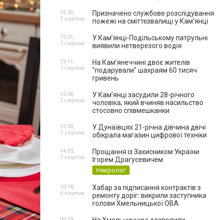
15:30,
Призначено службове розслідування
7 серпня
пожежі на сміттєзвалищі у Кам’янці
15:21,
У Кам’янці-Подільському патрульні
7 серпня
виявили нетверезого водія
15:11,
На Камʼянеччині двоє жителів
7 серпня
"подарували" шахраям 60 тисяч
гривень
15:06,
У Камʼянці засудили 28-річного
7 серпня
чоловіка, який вчиняв насильство
стосовно співмешканки
15:00,
У Дунаївцях 21-річна дівчина двічі
7 серпня
обікрала магазин цифрової техніки
14:53,
Прощання із Захисником України
7 серпня
Ігорем Драгусевичем
Некролог
10:18,
Хабар за підписання контрактів з
6 серпня
ремонту доріг: викрили заступника
голови Хмельницької ОВА
09:59,