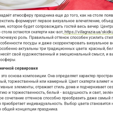
адаёт атмосферу праздника еще до того, как на столе поя
текстиль формирует первое визуальное впечатление, объе
ние, которое будет сопровождать гостей весь вечер. Цент
стола остаются скатерти как-вот,
https://villagrazia.ua/skid
 ключевую роль. Правильный оттенок способен усилить сти
особенности посуды и даже скорректировать визуальное в
 особенно актуальны три традиционных цвета: красный, бе
 несёт свой художественный и эмоциональный смысл, и 
мосферы.
дничной сервировке
- это основа композиции. Она определяет характер простран
й, торжественный или камерный. Цвет скатерти влияет на
ивные элементы, отражает стиль дома и подчеркивает сез
ию и торжественность, белый - воздушность и свет, зелё
ое сочетание оттенков способно преобразить даже самый 
он приобретает индивидуальность. Выбор цвета становится 
ю общей концепции праздника.