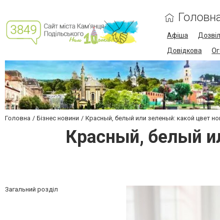
Головн
Афіша
Дозві
Довідкова
Ог
Головна
Бізнес новини
Красный, белый или зеленый: какой цвет н
Красный, белый и
Загальний розділ