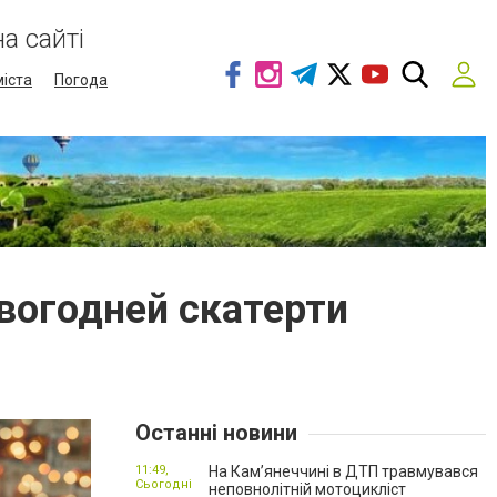
а сайті
міста
Погода
вогодней скатерти
Останні новини
11:49,
На Кам’янеччині в ДТП травмувався
Сьогодні
неповнолітній мотоцикліст