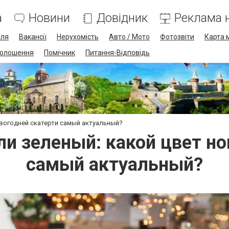
а
Новини
Довідник
Реклама н
лля
Вакансії
Нерухомість
Авто / Мото
Фотозвіти
Карта 
олошення
Помічник
Питання-Відповідь
овогодней скатерти самый актуальный?
ли зеленый: какой цвет но
самый актуальный?