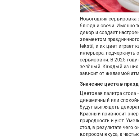
Новогодняя сервировка з
блюда и свечи. Именно 
декор и создает настрое
элементом праздничного 
tekstil
, и их цвет играет
интерьера, подчеркнуть 
сервировки. В 2025 году
зелёный. Каждый из них
зависит от желаемой ат
Значение цвета в праз
Цветовая палитра стола 
динамичный или спокойны
будут выглядеть декорат
Красный привносит энерг
природность и уют. Умел
стол, в результате чего 
вопросом вкуса, а часть