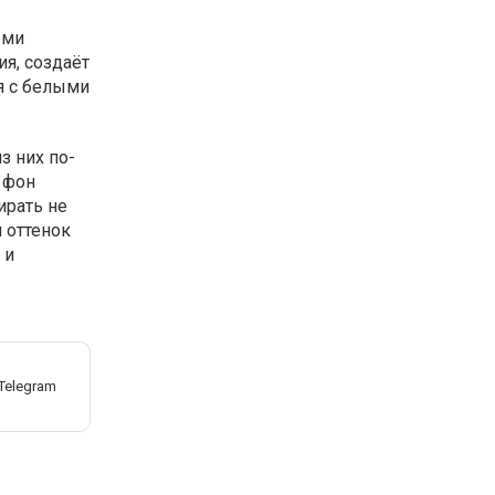
ыми
ия, создаёт
я с белыми
з них по-
 фон
ирать не
 оттенок
 и