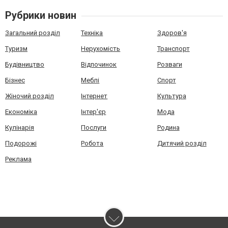
Рубрики новин
Загальний розділ
Техніка
Здоров'я
Туризм
Нерухомість
Транспорт
Будівництво
Відпочинок
Розваги
Бізнес
Меблі
Спорт
Жіночий розділ
Інтернет
Культура
Економіка
Інтер'єр
Мода
Кулінарія
Послуги
Родина
Подорожі
Робота
Дитячий розділ
Реклама