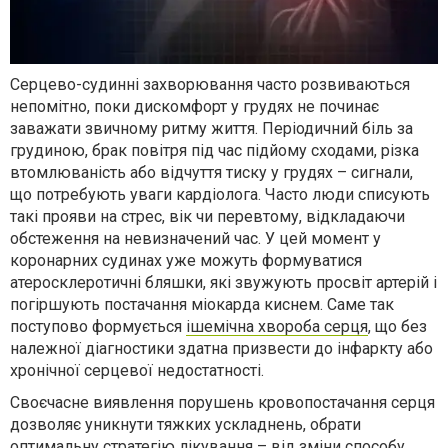
Серцево-судинні захворювання часто розвиваються
непомітно, поки дискомфорт у грудях не починає
заважати звичному ритму життя. Періодичний біль за
грудиною, брак повітря під час підйому сходами, різка
втомлюваність або відчуття тиску у грудях – сигнали,
що потребують уваги кардіолога. Часто люди списують
такі прояви на стрес, вік чи перевтому, відкладаючи
обстеження на невизначений час. У цей момент у
коронарних судинах уже можуть формуватися
атеросклеротичні бляшки, які звужують просвіт артерій і
погіршують постачання міокарда киснем. Саме так
поступово формується
ішемічна хвороба серця
, що без
належної діагностики здатна призвести до інфаркту або
хронічної серцевої недостатності.
Своєчасне виявлення порушень кровопостачання серця
дозволяє уникнути тяжких ускладнень, обрати
оптимальну стратегію лікування – від зміни способу