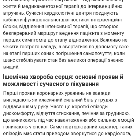
життя й медикаментозної терапії до інтервенційних
втручань. Сучасні кардіологічні центри поєднують
кабінети функціональної діагностики, інтервенційні
блоки, відділення інтенсивної терапії, що створює
безперервний маршрут ведення пацієнта з моменту
перших симптомів до етапу відновлення. Важливо не
чекати гострого нападу, а звертатися по допомогу вже
на етапі перших ознак погіршення самопочуття, коли
шанс стабілізувати стан без великої операції значно
вищий.
Ішемічна хвороба серця: основні прояви й
можливості сучасного лікування
Перші прояви коронарних уражень не завжди
виглядають як класичний сильний біль у грудях з
віддаванням у руку. Часто це короткі епізоди
дискомфорту, відчуття стискання, печіння за грудиною,
що виникають під час навантаження або сильних емоцій
і зникають у спокої. Саме повторюваний характер таких
епізодів має стати приводом звернутися до кардіолога,