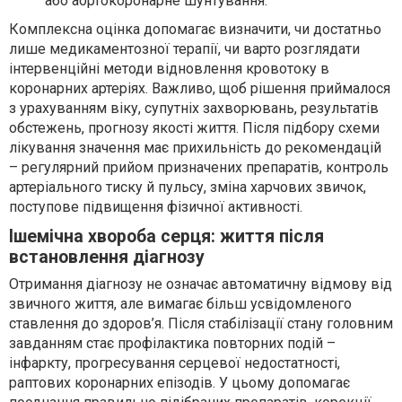
або аортокоронарне шунтування.
Комплексна оцінка допомагає визначити, чи достатньо
лише медикаментозної терапії, чи варто розглядати
інтервенційні методи відновлення кровотоку в
коронарних артеріях. Важливо, щоб рішення приймалося
з урахуванням віку, супутніх захворювань, результатів
обстежень, прогнозу якості життя. Після підбору схеми
лікування значення має прихильність до рекомендацій
– регулярний прийом призначених препаратів, контроль
артеріального тиску й пульсу, зміна харчових звичок,
поступове підвищення фізичної активності.
Ішемічна хвороба серця: життя після
встановлення діагнозу
Отримання діагнозу не означає автоматичну відмову від
звичного життя, але вимагає більш усвідомленого
ставлення до здоров’я. Після стабілізації стану головним
завданням стає профілактика повторних подій –
інфаркту, прогресування серцевої недостатності,
раптових коронарних епізодів. У цьому допомагає