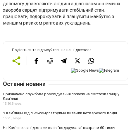
допомогу дозволяють людині з діагнозом «ішемічна
хвороба серця» підтримувати стабільний стан,
працювати, подорожувати й планувати майбутнє з
меншим ризиком раптових ускладнень.
Поділіться та підписуйтесь на наші джерела
Останні новини
Призначено службове розслідування пожежі на сміттєзвалищі у
Кам’янці
15:30,
Вчора
У Кам’янці-Подільському патрульні виявили нетверезого водія
15:21,
Вчора
На Камʼянеччині двоє жителів "подарували" шахраям 60 тисяч