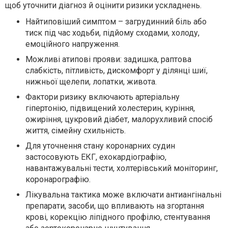
щоб уточнити діагноз й оцінити ризики ускладнень.
Найтиповіший симптом – загрудинний біль або
тиск під час ходьби, підйому сходами, холоду,
емоційного напруження.
Можливі атипові прояви: задишка, раптова
слабкість, пітливість, дискомфорт у ділянці шиї,
нижньої щелепи, лопатки, живота.
Фактори ризику включають артеріальну
гіпертонію, підвищений холестерин, куріння,
ожиріння, цукровий діабет, малорухливий спосіб
життя, сімейну схильність.
Для уточнення стану коронарних судин
застосовують ЕКГ, ехокардіографію,
навантажувальні тести, холтерівський моніторинг,
коронарографію.
Лікувальна тактика може включати антиангінальні
препарати, засоби, що впливають на згортання
крові, корекцію ліпідного профілю, стентування