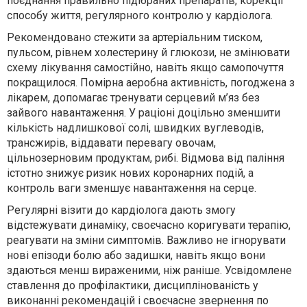
поєднання правильно підібраних препаратів, корекції
способу життя, регулярного контролю у кардіолога.
Рекомендовано стежити за артеріальним тиском,
пульсом, рівнем холестерину й глюкози, не змінювати
схему лікування самостійно, навіть якщо самопочуття
покращилося. Помірна аеробна активність, погоджена з
лікарем, допомагає тренувати серцевий м’яз без
зайвого навантаження. У раціоні доцільно зменшити
кількість надлишкової солі, швидких вуглеводів,
трансжирів, віддавати перевагу овочам,
цільнозерновим продуктам, рибі. Відмова від паління
істотно знижує ризик нових коронарних подій, а
контроль ваги зменшує навантаження на серце.
Регулярні візити до кардіолога дають змогу
відстежувати динаміку, своєчасно коригувати терапію,
реагувати на зміни симптомів. Важливо не ігнорувати
нові епізоди болю або задишки, навіть якщо вони
здаються менш вираженими, ніж раніше. Усвідомлене
ставлення до профілактики, дисциплінованість у
виконанні рекомендацій і своєчасне звернення по