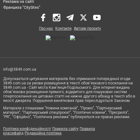
Реклама на сайті
Франшиза "CitySites"
Про нас
Контакти
Автори проєкту
info@3849.com.ua
Допускається цитування матеріалів без отримання попередньої згоди
3849.com.ua за умови розміщення в тексті обов'язкового посилання на
3849.com.ua - Сайт міста Кам'янця-Подільського. Для інтернет-видань
обов'язкове розміщення прямого, відкритого для пошукових систем
гіперпосилання на цитовані статті не нижче другого абзацу в тексті або в
якості джерела. Порушення виняткових прав переслідується Законом.
Матеріали з плашками "Новини компаній", "Промо", "Партнерський
матеріал", "Партнерський спецпроєкт", "Політичні новини", "Пресреліз",
"PR", "Офіційно", "Політична реклама" публікуються на правах реклами.
Політика конфіденційності
Правила сайту
Правила
класифайд
Редакційна політика