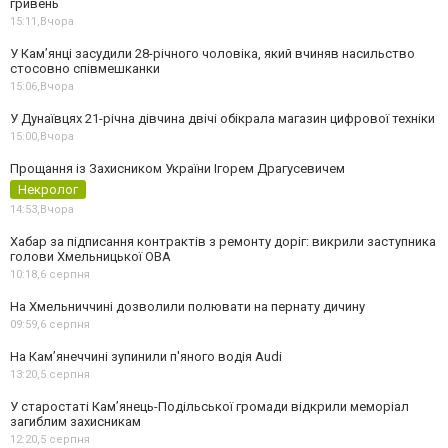
гривень
15:11,
Вчора
У Камʼянці засудили 28-річного чоловіка, який вчиняв насильство
стосовно співмешканки
15:06,
Вчора
У Дунаївцях 21-річна дівчина двічі обікрала магазин цифрової техніки
15:00,
Вчора
Прощання із Захисником України Ігорем Драгусевичем
Некролог
14:53,
Вчора
Хабар за підписання контрактів з ремонту доріг: викрили заступника
голови Хмельницької ОВА
10:18,
6 серпня
На Хмельниччині дозволили полювати на пернату дичину
09:59,
6 серпня
На Камʼянеччині зупинили п'яного водія Audi
13:20,
5 серпня
У старостаті Кам’янець-Подільської громади відкрили меморіал
загиблим захисникам
12:20,
5 серпня