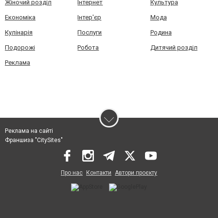
Жіночий розділ
Інтернет
Культура
Економіка
Інтер'єр
Мода
Кулінарія
Послуги
Родина
Подорожі
Робота
Дитячий розділ
Реклама
Реклама на сайті
Франшиза "CitySites"
Про нас
Контакти
Автори проєкту