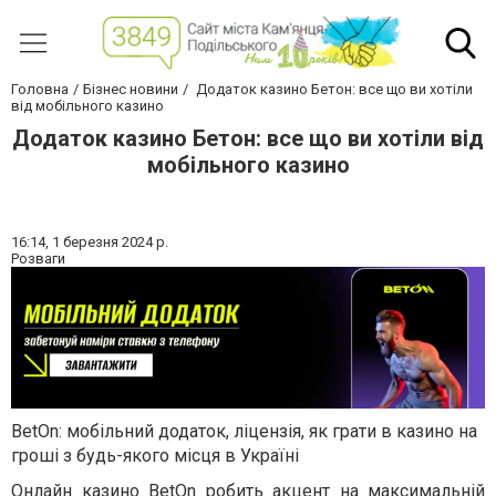
Головна
Бізнес новини
Додаток казино Бетон: все що ви хотіли
від мобільного казино
Додаток казино Бетон: все що ви хотіли від
мобільного казино
16:14,
1 березня 2024 р.
Розваги
BetOn: мобільний додаток, ліцензія, як грати в казино на
гроші з будь-якого місця в Україні
Онлайн казино BetOn робить акцент на максимальній