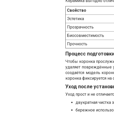
Керамика выгодно отлича
Свойство
Эстетика
Прозрачность
Биосовместимость
Прочность
Процесс подготовки
Чтобы коронка прослужил
удаляет повреждённые у
создаётся модель коронк
коронка фиксируется на 
Уход после установ
Уход прост и не отличает
двукратная чистка з
бережное использов