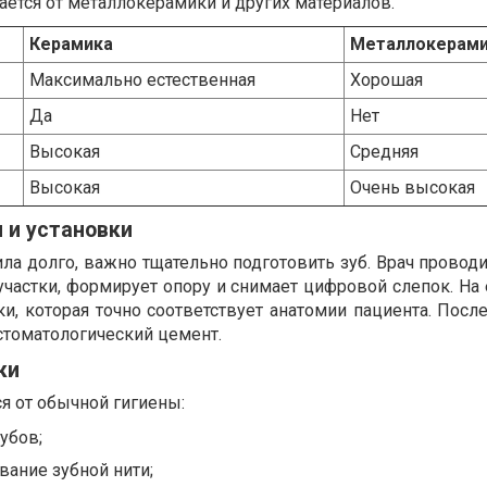
ется от металлокерамики и других материалов.
Керамика
Металлокерам
Максимально естественная
Хорошая
Да
Нет
Высокая
Средняя
Высокая
Очень высокая
 и установки
а долго, важно тщательно подготовить зуб. Врач проводи
частки, формирует опору и снимает цифровой слепок. На 
и, которая точно соответствует анатомии пациента. Посл
стоматологический цемент.
ки
ся от обычной гигиены:
убов;
ание зубной нити;