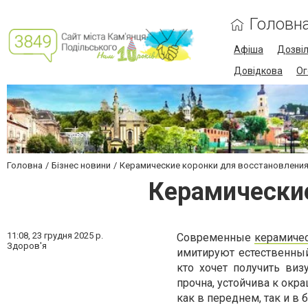
Головн
Афіша
Дозві
Довідкова
Ог
Головна
Бізнес новини
Керамические коронки для восстановления
Керамические
11:08,
23 грудня 2025 р.
Современные
керамиче
Здоров'я
имитируют естественный
кто хочет получить ви
прочна, устойчива к окр
как в переднем, так и в 