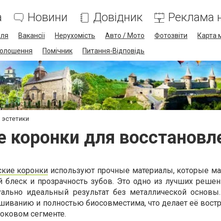
а
Новини
Довідник
Реклама н
лля
Вакансії
Нерухомість
Авто / Мото
Фотозвіти
Карта 
олошення
Помічник
Питання-Відповідь
 эстетики
 коронки для восстановл
ские коронки
используют прочные материалы, которые м
 блеск и прозрачность зубов. Это одно из лучших решени
зуально идеальный результат без металлической основы
ашиванию и полностью биосовместима, что делает её вост
боковом сегменте.