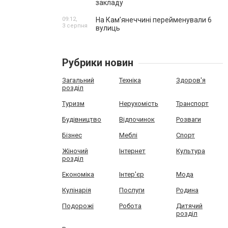
закладу
09:12,
На Камʼянеччині перейменували 6
3 серпня
вулиць
Рубрики новин
Загальний
Техніка
Здоров'я
розділ
Туризм
Нерухомість
Транспорт
Будівництво
Відпочинок
Розваги
Бізнес
Меблі
Спорт
Жіночий
Інтернет
Культура
розділ
Економіка
Інтер'єр
Мода
Кулінарія
Послуги
Родина
Подорожі
Робота
Дитячий
розділ