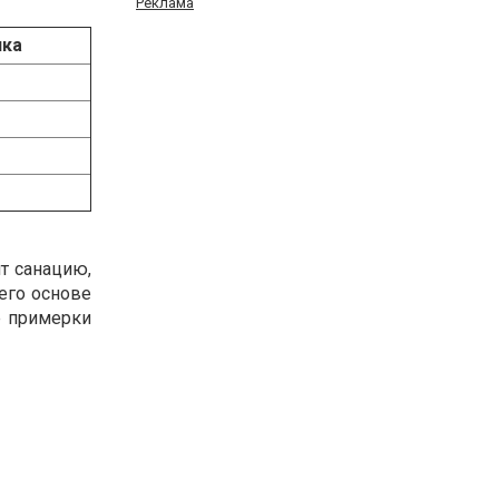
Реклама
ика
т санацию,
его основе
е примерки