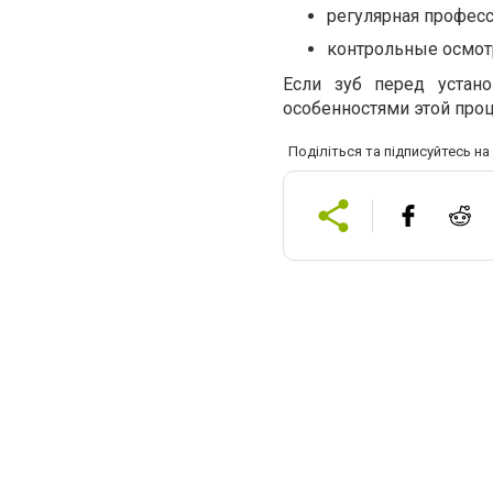
регулярная професс
контрольные осмот
Если зуб перед устан
особенностями этой пр
Поділіться та підписуйтесь н