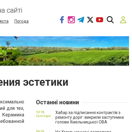
а сайті
міста
Погода
ения эстетики
Останні новини
аксимально
й для тех,
10:18,
Хабар за підписання контрактів з
. Керамика
Сьогодні
ремонту доріг: викрили заступника
ребованной
голови Хмельницької ОВА
09:59,