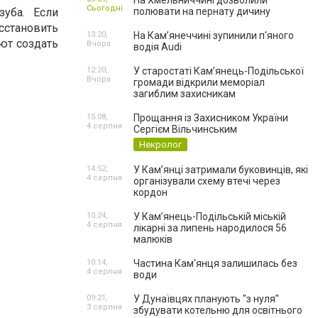
На Хмельниччині дозволили
Сьогодні
зуба. Если
полювати на пернату дичину
сстановить
13:20,
На Камʼянеччині зупинили п'яного
ют создать
Вчора
водія Audi
12:20,
У старостаті Кам’янець-Подільської
Вчора
громади відкрили меморіал
загиблим захисникам
15:08,
Прощання із Захисником України
4 серпня
Сергієм Вільчинським
Некролог
14:52,
У Кам’янці затримали буковинців, які
4 серпня
організували схему втечі через
кордон
10:24,
У Кам’янець-Подільській міській
4 серпня
лікарні за липень народилося 56
малюків
10:14,
Частина Кам'янця залишилась без
4 серпня
води
09:21,
У Дунаївцях планують "з нуля"
3 серпня
збудувати котельню для освітнього