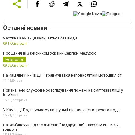
Останні новини
Частина Кам'янця залишиться без води
09:17,
Сьогодні
Прощання із Захисником України Сергієм Медухою
Некролог
09:08,
Сьогодні
На Кам’янеччині в ДТП травмувався неповнолітній мотоцикліст
11:49,
Вчора
Призначено службове розслідування пожежі на сміттєзвалищі у
Кам’янці
15:30,
7 серпня
У Кам’янці-Подільському патрульні виявили нетверезого водія
15:21,
7 серпня
На Камʼянеччині двоє жителів "подарували" шахраям 60 тисяч
гривень
15:11,
7 серпня