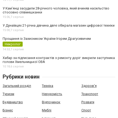
У Камʼянці засудили 28-річного чоловіка, який вчиняв насильство
стосовно співмешканки
15:06,
7 серпня
У Дунаївцях 21-річна дівчина двічі обікрала магазин цифрової техніки
15:00,
7 серпня
Прощання із Захисником України Ігорем Драгусевичем
Некролог
14:53,
7 серпня
Хабар за підписання контрактів з ремонту доріг: викрили заступника
голови Хмельницької ОВА
10:18,
6 серпня
Рубрики новин
Загальний розділ
Техніка
Здоров'я
Туризм
Нерухомість
Транспорт
Будівництво
Відпочинок
Розваги
Бізнес
Меблі
Спорт