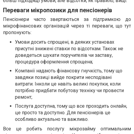
більш підходящі умови, але відсотки, як правило, вищі.
Переваги мікропозики для пенсіонерів
Пенсіонери часто звертаються за підтримкою до
мікрофінансових організацій через ті переваги, що тут
пропонують:
Умови досить спрощені, в деяких установах
присутні знижені ставки по відсоткам. Також не
доведеться шукати поручителів чи заставу,
процедура оформлення спрощена;
Компанії надають фінансову гнучкість, тому що
завдяки позиці вийде покрити несподівані
витрати. Інколи це навіть великі покупки, коли
потрібно придбати побутову техніку чи провести
ремонт;
Послуга доступна, тому що все проходить онлайн,
це просто та доступно. Для пенсіонерів це
особливо актуально та важливо.
Все це робить послугу мікрозайму оптимальним