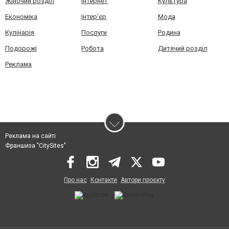
Жіночий розділ
Інтернет
Культура
Економіка
Інтер'єр
Мода
Кулінарія
Послуги
Родина
Подорожі
Робота
Дитячий розділ
Реклама
Реклама на сайті
Франшиза "CitySites"
Про нас
Контакти
Автори проєкту