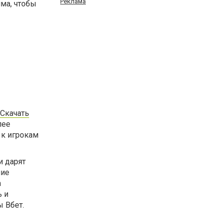
Реклама
има, чтобы
Скачать
лее
 к игрокам
и дарят
шие
а
ь и
ы Вбет.