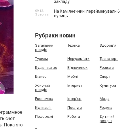
закладу
09:12,
На Камʼянеччині перейменували 6
3 серпня
вулиць
Рубрики новин
Загальний
Техніка
Здоров'я
розділ
Туризм
Нерухомість
Транспорт
Будівництво
Відпочинок
Розваги
Бізнес
Меблі
Спорт
Жіночий
Інтернет
Культура
розділ
Економіка
Інтер'єр
Мода
Кулінарія
Послуги
Родина
рограммное
Подорожі
Робота
Дитячий
ь счет.
розділ
. Пока это