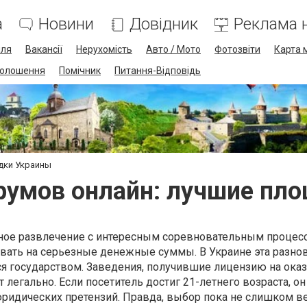
а
Новини
Довідник
Реклама н
лля
Вакансії
Нерухомість
Авто / Мото
Фотозвіти
Карта 
олошення
Помічник
Питання-Відповідь
дки Украины
 румов онлайн: лучшие пл
ное развлечение с интересным соревновательным процес
ать на серьезные денежные суммы. В Украине эта разно
ся государством. Заведения, получившие лицензию на ока
 легально. Если посетитель достиг 21-летнего возраста, о
 юридических претензий. Правда, выбор пока не слишком в