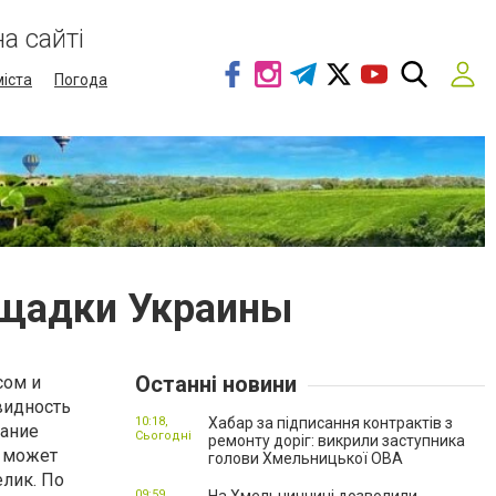
а сайті
міста
Погода
ощадки Украины
Останні новини
сом и
видность
10:18,
Хабар за підписання контрактів з
зание
Сьогодні
ремонту доріг: викрили заступника
н может
голови Хмельницької ОВА
елик. По
09:59,