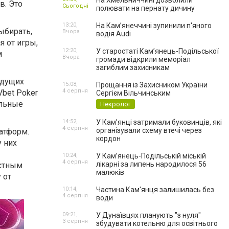
На Хмельниччині дозволили
в. Это
Сьогодні
полювати на пернату дичину
13:20,
На Камʼянеччині зупинили п'яного
ыбирать,
Вчора
водія Audi
я от игры,
12:20,
У старостаті Кам’янець-Подільської
м
Вчора
громади відкрили меморіал
загиблим захисникам
едущих
15:08,
Прощання із Захисником України
4 серпня
Vbet Poker
Сергієм Вільчинським
ельные
Некролог
14:52,
У Кам’янці затримали буковинців, які
4 серпня
організували схему втечі через
атформ.
кордон
 них
10:24,
У Кам’янець-Подільській міській
4 серпня
лікарні за липень народилося 56
естным
малюків
 от
10:14,
Частина Кам'янця залишилась без
4 серпня
води
09:21,
У Дунаївцях планують "з нуля"
3 серпня
збудувати котельню для освітнього