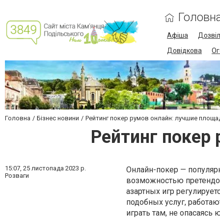
Головн
Афіша
Дозві
Довідкова
Ог
Головна
Бізнес новини
Рейтинг покер румов онлайн: лучшие площа
Рейтинг покер
15:07,
25 листопада 2023 р.
Онлайн-покер — популяр
Розваги
возможностью претендов
азартных игр регулирует
подобных услуг, работают
играть там, не опасаясь