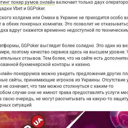
йтинг покер румов онлайн
включает только двух операторо
адки Vbet и GGPoker.
ского холдема или Омахи в Украине не приходится особо в
т в обеих покерных комнатах. Это позволит не отказыватьс
адка вдруг окажется временно недоступной по технически
атформы, GGPoker выглядит более солидно. Это один из в
ире, поэтому качество сервиса здесь на высшем уровне. 
тельных отзывов. Тем более, что на сайте есть дополнит
рованной букмекерской конторы и казино.
онлайн-покеррумов можно увидеть предложения других пл
ые сайты, принимающие игроков из Украины. Отсутствие у
 не означает, что там можно столкнуться с каким-то
юбом случае они не имеют права предоставлять услуги м
в свою очередь, не могут рассчитывать на какую-то защиту
орных ситуаций.