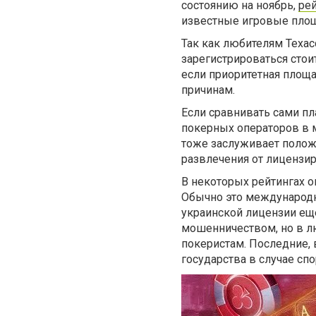
состоянию на ноябрь,
ре
известные игровые площ
Так как любителям Техас
зарегистрироваться стои
если приоритетная площ
причинам.
Если сравнивать сами пл
покерных операторов в м
тоже заслуживает положи
развлечения от лицензи
В некоторых рейтингах 
Обычно это международн
украинской лицензии еще
мошенничеством, но в л
покеристам. Последние, 
государства в случае сп