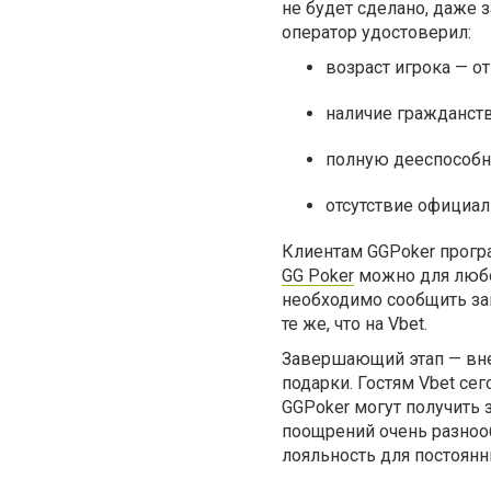
не будет сделано, даже 
оператор удостоверил:
возраст игрока — от
наличие гражданств
полную дееспособн
отсутствие официал
Клиентам GGPoker програ
GG Poker
можно для любой
необходимо сообщить за
те же, что на Vbet.
Завершающий этап — вне
подарки. Гостям Vbet се
GGPoker могут получить 
поощрений очень разнооб
лояльность для постоянн