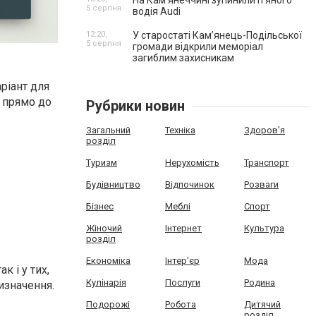
На Камʼянеччині зупинили п'яного
5 серпня
водія Audi
12:20,
У старостаті Кам’янець-Подільської
5 серпня
громади відкрили меморіал
загиблим захисникам
ріант для
ь прямо до
Рубрики новин
Загальний
Техніка
Здоров'я
розділ
Туризм
Нерухомість
Транспорт
Будівництво
Відпочинок
Розваги
Бізнес
Меблі
Спорт
Жіночий
Інтернет
Культура
розділ
Економіка
Інтер'єр
Мода
 і у тих,
Кулінарія
Послуги
Родина
изначення.
Подорожі
Робота
Дитячий
розділ