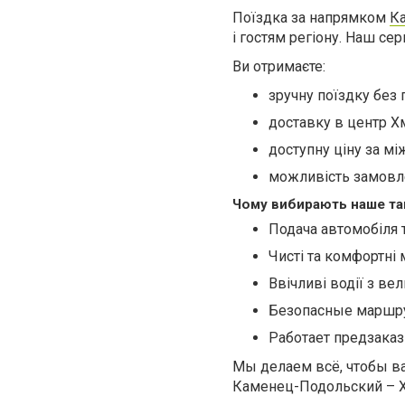
Поїздка за напрямком
К
і гостям регіону. Наш се
Ви отримаєте:
зручну поїздку без 
доставку в центр Х
доступну ціну за мі
можливість замовле
Чому вибирають наше та
Подача автомобіля т
Чисті та комфортні
Ввічливі водії з ве
Безопасные маршру
Работает предзаказ
Мы делаем всё, чтобы в
Каменец-Подольский – Х