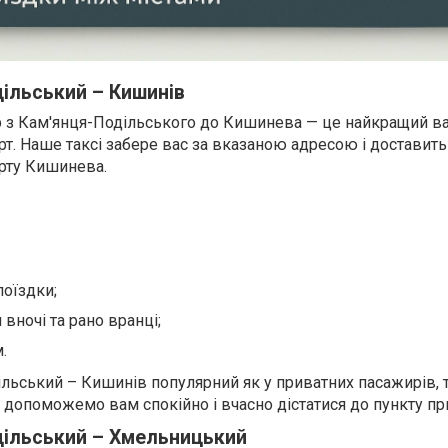
дільський – Кишинів
 з Кам'янця-Подільського до Кишинева — це найкращий ва
форт. Наше таксі забере вас за вказаною адресою і доставит
рту Кишинева.
поїздки;
вночі та рано вранці;
.
ьський – Кишинів популярний як у приватних пасажирів, так
 допоможемо вам спокійно і вчасно дістатися до пункту пр
дільський – Хмельницький