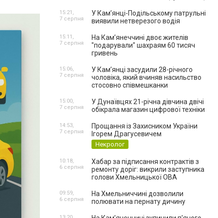
15:21,
У Кам’янці-Подільському патрульні
7 серпня
виявили нетверезого водія
15:11,
На Камʼянеччині двоє жителів
7 серпня
"подарували" шахраям 60 тисяч
гривень
15:06,
У Камʼянці засудили 28-річного
7 серпня
чоловіка, який вчиняв насильство
стосовно співмешканки
15:00,
У Дунаївцях 21-річна дівчина двічі
7 серпня
обікрала магазин цифрової техніки
14:53,
Прощання із Захисником України
7 серпня
Ігорем Драгусевичем
Некролог
10:18,
Хабар за підписання контрактів з
6 серпня
ремонту доріг: викрили заступника
голови Хмельницької ОВА
09:59,
На Хмельниччині дозволили
6 серпня
полювати на пернату дичину
13:20,