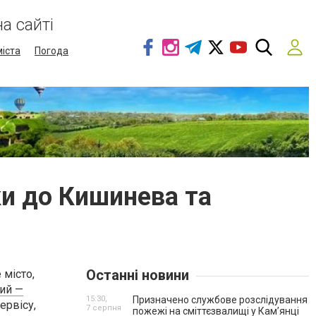
а сайті
міста
Погода
ки до Кишинева та
Останні новини
 місто,
ий —
15:30,
Призначено службове розслідування
ервісу,
7 серпня
пожежі на сміттєзвалищі у Кам’янці